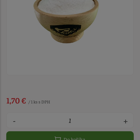
1,70 €
/ 1 ks s DPH
-
+
Do košíka