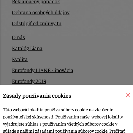
Reklamačný poriadok
Ochrana osobných údajov
Odstúpiť od zmluvy tu
O nás
Katalóg Liana
Kvalita
Eurofondy LIANE - inovácia
Eurofondy 2019
Eurofondy 2022/2023
Zásady používania cookies
EÚ Plán obnovy
Táto webová lokalita používa súbory cookie na zlepšenie
Kontakt
používateľskej skúsenosti. Používaním našej webovej lokality
vyjadrujete súhlas s používaním všetkých súborov cookie v
súlade s našimi zásadami používania súborov cookie.
Prečítať
© 2015-2026, LIANA GOLIAŠ s.r.o. všetky práva vyhradené.