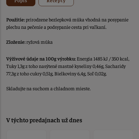
Použitie:
prirodzene bezlepková múka vhodná na posypanie
plechu na pečenie a podsypanie cesta pri vaľkaní.
Zloženie:
ryžová múka
Výživové údaje na 100g výrobku:
Energia 1485 kJ / 350 kcal,
Tuky 1,3g z toho nasýtené mastné kyseliny 0,46g, Sacharidy
77,3g z toho cukry 0,51g, Bielkoviny 6,4g, Soľ 0,02g.
Skladujte na suchom a chladnom mieste.
V týchto predajnach už dnes