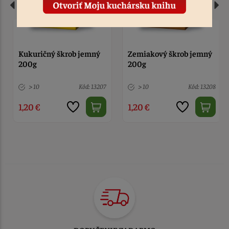
Zemiakový škrob jemný
Rolls mix Liana 500g
200g
> 10
Kód: 13208
> 10
Kód: 1604
1,20 €
2,60 €