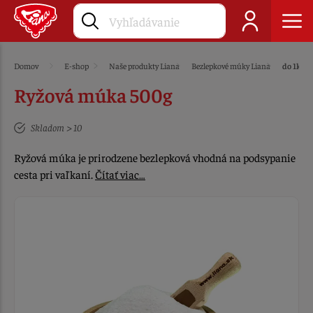
Domov
E-shop
Naše produkty Liana
Bezlepkové múky Liana
do 1kg
Ryžová múka 500g
Skladom > 10
Ryžová múka je prirodzene bezlepková vhodná na podsypanie
cesta pri vaľkaní.
Čítať viac…