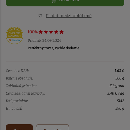
Pridať medzi obľúbené
100%
Pridané: 24.09.2024
Perfektny tovar, rychle dodanie
Cena bez DPH:
1,62 €
Balenie obsahuje:
500 g
Základná jednotka:
Kilogram
Cena základnej jednotky:
3,40 € / kg
Kód produktu:
5142
Hmotnosť:
590 g
Popis
Recepty