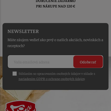
TOVAR ODOSIELAME
DO 1-2 PRACOVNÝCH DNÍ
OD PRIJATIA OBJEDNÁVKY
NEWSLETTER
Máte záujem vedieť ako prvý o našich akciách, novinkách a
receptoch?
Odoberať
Súhlasím so spracovaním osobných údajov v súlade s
nariadením GDPR o ochrane osobných údajov
.