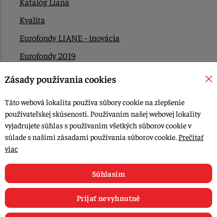
Katalóg Liana
Kvalita
Eurofondy LIANE - inovácia
Eurofondy 2019
Eurofondy 2022/2023
Zásady používania cookies
EÚ Plán obnovy
Táto webová lokalita používa súbory cookie na zlepšenie
Kontakt
používateľskej skúsenosti. Používaním našej webovej lokality
vyjadrujete súhlas s používaním všetkých súborov cookie v
súlade s našimi zásadami používania súborov cookie.
Prečítať
© 2015-2026, LIANA GOLIAŠ s.r.o. všetky práva vyhradené.
viac
Upraviť nastavenia Cookies
Web dizajn: MARLOW DESIGN
Súhlasím
Prijať nevyhnutné