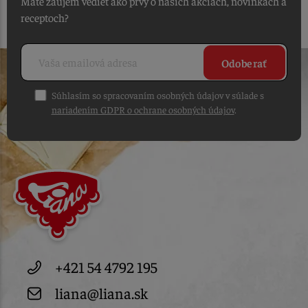
Máte záujem vedieť ako prvý o našich akciách, novinkách a
receptoch?
Odoberať
Súhlasím so spracovaním osobných údajov v súlade s
nariadením GDPR o ochrane osobných údajov
.
+421 54 4792 195
liana@liana.sk