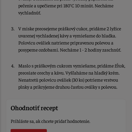
pečenie a upečieme pri 180°C 10 minút. Necháme
vychladnúť.
V miske preosejeme práškový cukor, pridáme 2 lyžice
uvarenej vychladenej kávy a vymiešame do hladka.
Polovicu ováliek natrieme pripravenou polevou a
posypeme ozdobami. Necháme 1 - 2 hodiny zaschnúť.
Maslo s práškovým cukrom vymiešame, pridáme žĺtok,
preosiate orechy a kávu. Vyšľaháme na hladký krém.
Nenatretú polovicu ováliek (30 ks) potrieme vrstvou
plnky a prikryjeme druhou časťou oválky s polevou.
Ohodnotiť recept
Prihláste sa, ak chcete pridať hodnotenie.