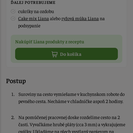
ĎALEJ POTREBUJEME
cukríky na ozdobu
Cake mix Liana
alebo
ryžová múka Liana
na
podsypanie
Nakúpiť Liana produkty z receptu
Do košíka
Postup
Suroviny na cesto vymiešame v kuchynskom robote do
pevného cesta. Necháme v chladničke aspoň 2 hodiny.
Na pomúčenej pracovnej doske rozdelíme cesto na 2
časti. Vyvaľkáme hrubé pláty (cca 3 mm) a vykrajujeme
oválky. Ukladáme na plech vystlaný papierom na