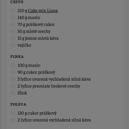
CESTO
210 g
Cake mix Liana
140 g maslo
70 g práškový cukor
50 g mleté orechy
15 g jemne mletá káva
vajíčko
PLNKA
100 g maslo
90 g cukor práškový
3 lyžice uvarená vychladená silná káva
2 lyžice preosiate lieskové orechy
žĺtok
POLEVA
130 g cukor práškový
2 lyžice uvarená vychladená silná káva