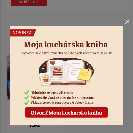
Prihlásiť sa
Podobné recepty
Magda
Bezlepkové piškóty
PIMs