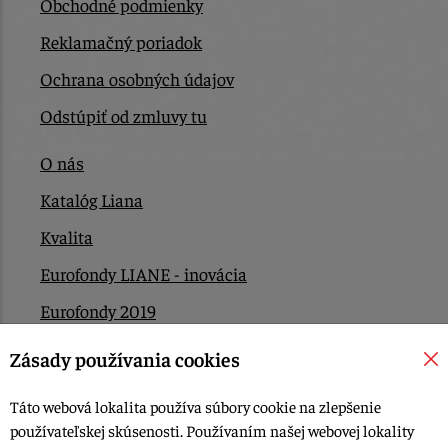
Obchodné podmienky
Reklamačný poriadok
Ochrana osobných údajov
Odstúpiť od zmluvy tu
O nás
Katalóg Liana
Kvalita
Eurofondy LIANE - inovácia
Eurofondy 2019
Eurofondy 2022/2023
Zásady používania cookies
EÚ Plán obnovy
Táto webová lokalita používa súbory cookie na zlepšenie
Kontakt
používateľskej skúsenosti. Používaním našej webovej lokality