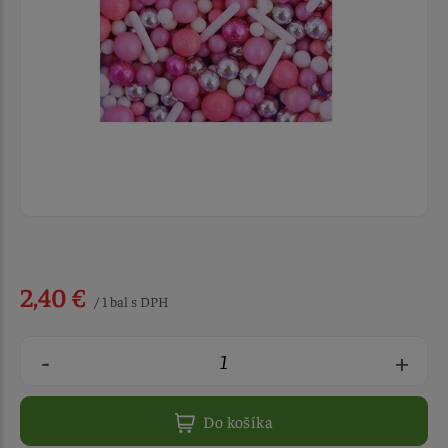
2,40 €
/ 1 bal s DPH
-
+
Do košíka