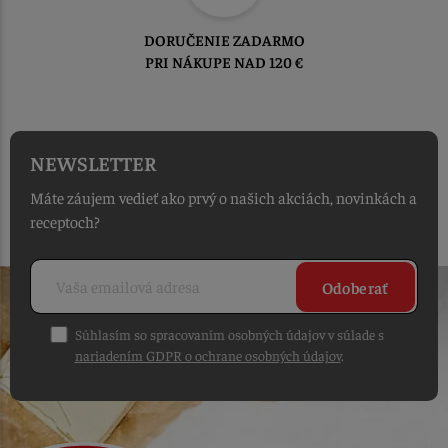
TOVAR ODOSIELAME
DO 1-2 PRACOVNÝCH DNÍ
OD PRIJATIA OBJEDNÁVKY
NEWSLETTER
Máte záujem vedieť ako prvý o našich akciách, novinkách a
receptoch?
Odoberať
Súhlasím so spracovaním osobných údajov v súlade s
nariadením GDPR o ochrane osobných údajov
.