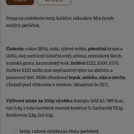
Posyp na ozdobenie torty, koláčov, zákuskov. Mix farieb
malých perličiek.
Zloženie:
cukor (85%), voda, ryžová múka,
pšeničná
krupica
(24%), olej rastlinný (slnečnicový), aróma, zemiakový škrob,
arabská guma, karnaubský vosk,
farbivá
E122, E100, E170.
Farbivo E122 môže mať nepriaznivý vplyv na aktivitu a
pozornosť detí. Môže obsahovať
lepok, mlieko, sóju a orechy.
Chrániť pred vlhkosťou a svetlom. Skladovať do 25°C.
Výživové údaje na 100g výrobku:
Energia 1652 kJ/ 389 kcal,
tuk 0,4g, z toho nasýtené mastné kyseliny 0, Sacharidy 93,1g,
Bielkoviny 2,8g, Soľ 0,1g.
farba: ružová-strieborna-biela-perleťová