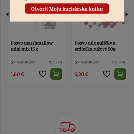
Posyp mix guličky a
Posyp perličky modré
srdiečka ružové 50g
mix 50 g
Nedostupné
Kód: 7010
> 10
Kód: 1000
2,20 €
2,40 €