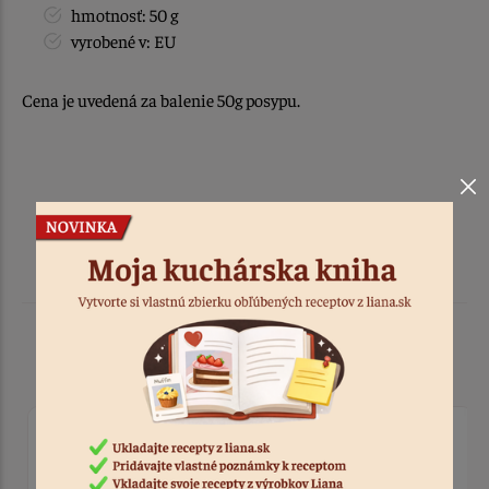
hmotnosť: 50 g
vyrobené v: EU
Cena je uvedená za balenie 50g posypu.
Podobné produkty