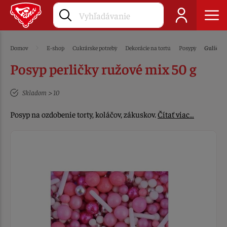
Domov
E-shop
Cukrárske potreby
Dekorácie na tortu
Posypy
Guličky 
Posyp perličky ružové mix 50 g
Skladom > 10
Posyp na ozdobenie torty, koláčov, zákuskov.
Čítať viac…