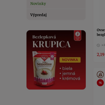
Novinky
Výpredaj
Ovse
bezg
> 
2,19