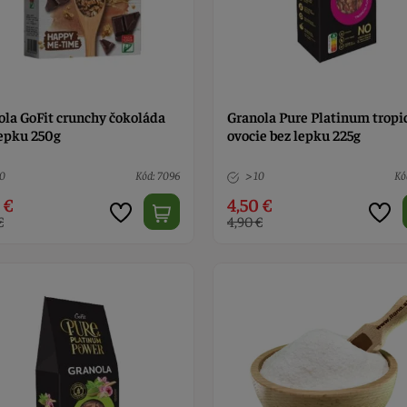
ola GoFit crunchy čokoláda
Granola Pure Platinum tropi
lepku 250g
ovocie bez lepku 225g
10
Kód: 7096
> 10
Kó
 €
4,50 €
€
4,90 €