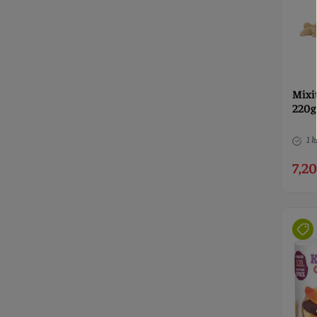
Mixit
220g
1 k
7,20