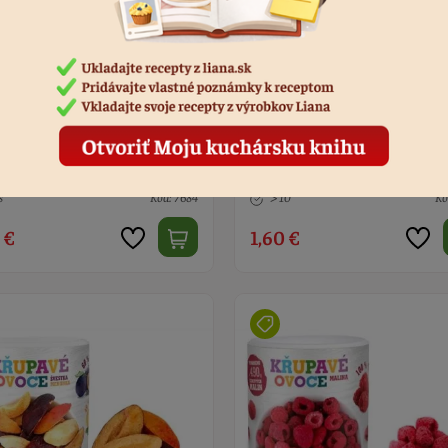
ella od Nykki – Love Berry
Ovocné Mixies - Jahoda & ba
prírodné želé cukríky 35g
s
Kód: 7684
> 10
Kó
 €
1,60 €