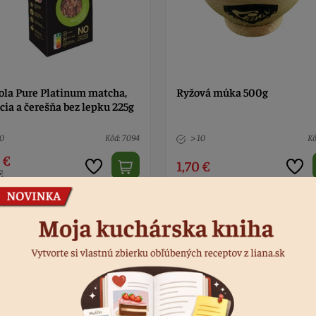
ola Pure Platinum matcha,
Ryžová múka 500g
cia a čerešňa bez lepku 225g
10
Kód: 7094
> 10
Kó
 €
1,70 €
€