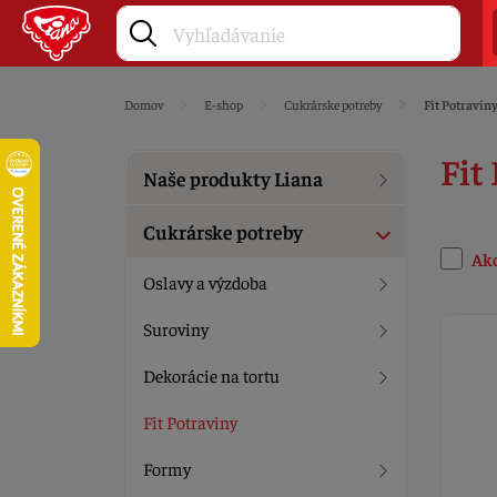
Domov
E-shop
Cukrárske potreby
Fit Potravin
Fit
Naše produkty Liana
Cukrárske potreby
Ak
Oslavy a výzdoba
Suroviny
Dekorácie na tortu
Fit Potraviny
Formy