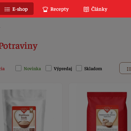
E-shop
Recepty
Články
y
 Potraviny
cia
Novinka
Výpredaj
Skladom