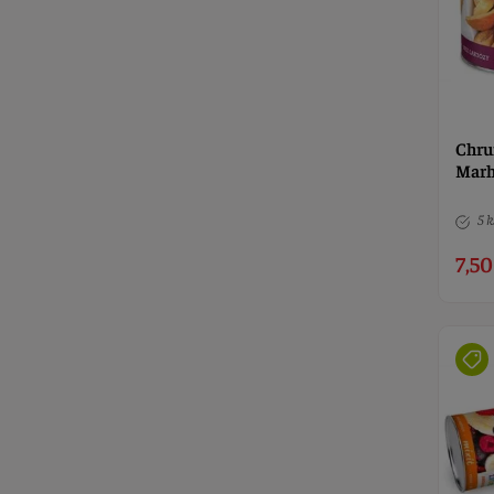
Chru
Marh
5 k
7,50