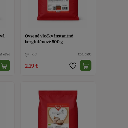
ová
Ovsené vločky instantné
bezgluténové 500 g
d: 6896
> 10
Kód: 6895
2,19 €