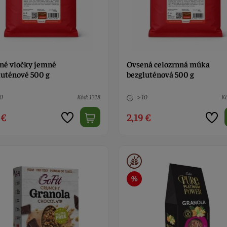
né vločky jemné
Ovsená celozrnná múka
luténové 500 g
bezgluténová 500 g
10
Kód: 1318
> 10
Kó
 €
2,19 €