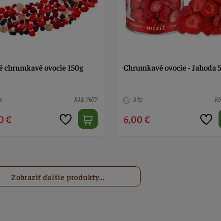
é chrumkavé ovocie 150g
Chrumkavé ovocie - Jahoda 
s
Kód: 7677
3 ks
Kó
0 €
6,00 €
Zobraziť ďalšie produkty...