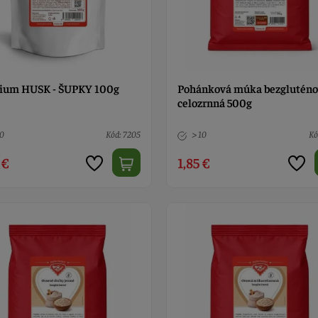
lium HUSK - ŠUPKY 100g
Pohánková múka bezglutén
celozrnná 500g
10
Kód: 7205
> 10
Kó
 €
1,85 €