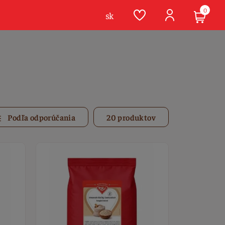
0
sk
Podľa odporúčania
20 produktov