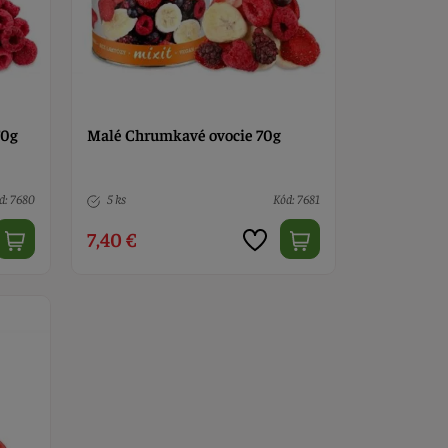
70g
Malé Chrumkavé ovocie 70g
d: 7680
5 ks
Kód: 7681
7,40 €