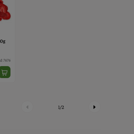
50g
d: 7676
1/2