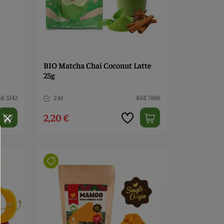
BIO Matcha Chai Coconut Latte
25g
d: 5142
2 ks
Kód: 7686
2,20 €