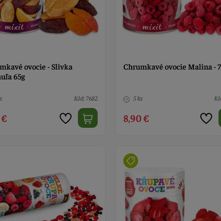
mkavé ovocie - Slivka
Chrumkavé ovocie Malina - 
uľa 65g
s
Kód: 7682
5 ks
Kó
 €
8,90 €