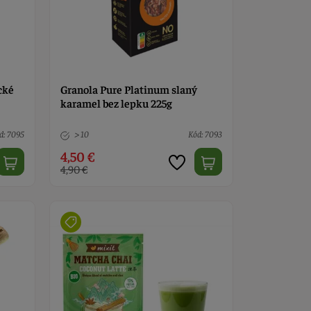
cké
Granola Pure Platinum slaný
karamel bez lepku 225g
d: 7095
> 10
Kód: 7093
4,50 €
4,90 €