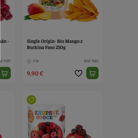
nán -
Single Origin- Bio Mango z
Burkina Faso 250g
d: 7687
5 ks
Kód: 7683
9,90 €