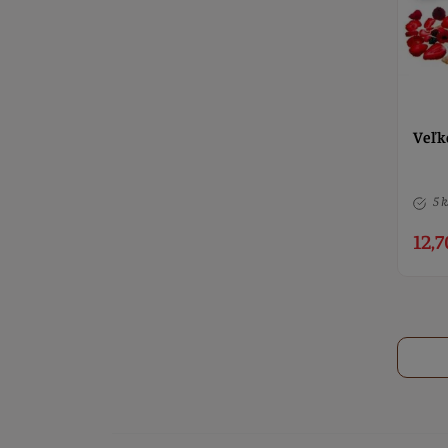
Veľk
5 k
12,7