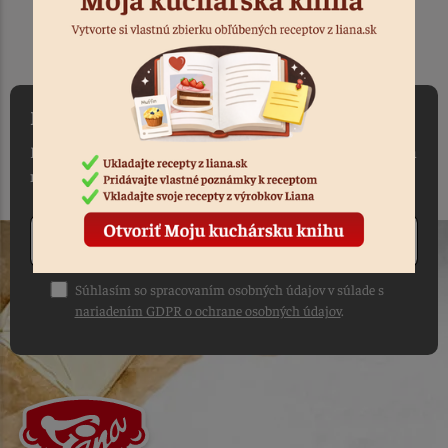
DO 1-2 PRACOVNÝCH DNÍ
OD PRIJATIA OBJEDNÁVKY
NEWSLETTER
Máte záujem vedieť ako prvý o našich akciách, novinkách a
receptoch?
Odoberať
Súhlasím so spracovaním osobných údajov v súlade s
nariadením GDPR o ochrane osobných údajov
.