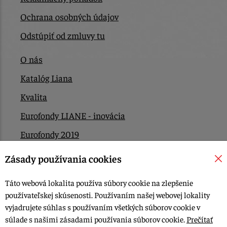
Ochrana osobných údajov
Odstúpiť od zmluvy tu
O nás
Katalóg Liana
Kvalita
Eurofondy LIANE - inovácia
Eurofondy 2019
Eurofondy 2022/2023
Zásady používania cookies
EÚ Plán obnovy
Táto webová lokalita používa súbory cookie na zlepšenie
Kontakt
používateľskej skúsenosti. Používaním našej webovej lokality
vyjadrujete súhlas s používaním všetkých súborov cookie v
súlade s našimi zásadami používania súborov cookie.
Prečítať
© 2015-2026, LIANA GOLIAŠ s.r.o. všetky práva vyhradené.