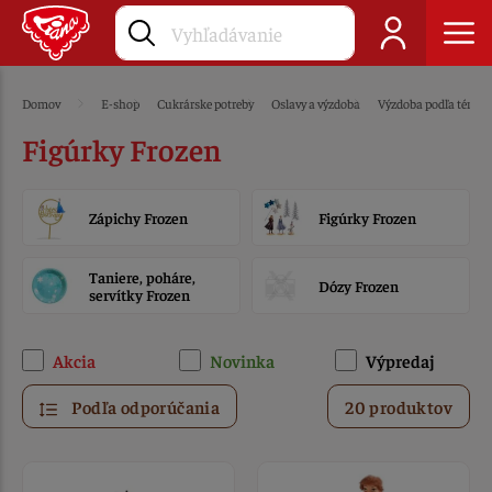
Domov
E-shop
Cukrárske potreby
Oslavy a výzdoba
Výzdoba podľa témy
Figúrky Frozen
Zápichy Frozen
Figúrky Frozen
Taniere, poháre,
Dózy Frozen
servítky Frozen
Akcia
Novinka
Výpredaj
Podľa odporúčania
20 produktov