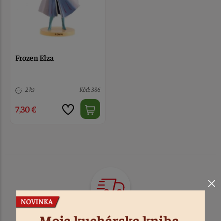
Frozen Elza
2 ks
Kód: 386
7,30 €
TOVAR ODOSIELAME