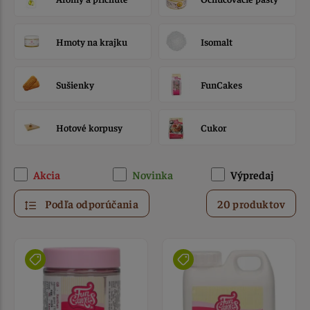
Hmoty na krajku
Isomalt
Sušienky
FunCakes
Hotové korpusy
Cukor
Akcia
Novinka
Výpredaj
Podľa odporúčania
20 produktov