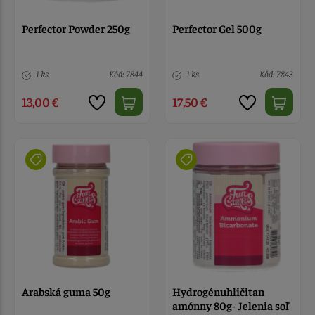
Perfector Powder 250g
Perfector Gel 500g
1 ks
Kód: 7844
1 ks
Kód: 7843
13,00 €
17,50 €
Arabská guma 50g
Hydrogénuhličitan
amónny 80g- Jelenia soľ