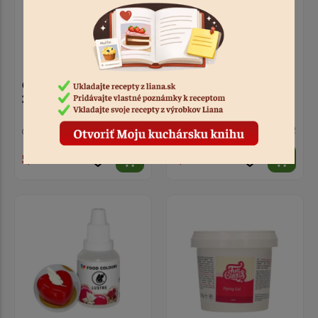
Gél Glaze Topping White
Cold Juice Binder 175g
375g
2 ks
Kód: 6318
7 ks
Kód: 6311
5,90 €
5,00 €