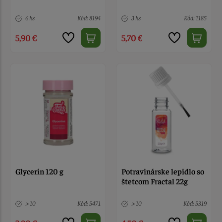
6 ks
Kód: 8194
3 ks
Kód: 1185
5,90 €
5,70 €
Glycerín 120 g
Potravinárske lepidlo so
štetcom Fractal 22g
> 10
Kód: 5471
> 10
Kód: 5319