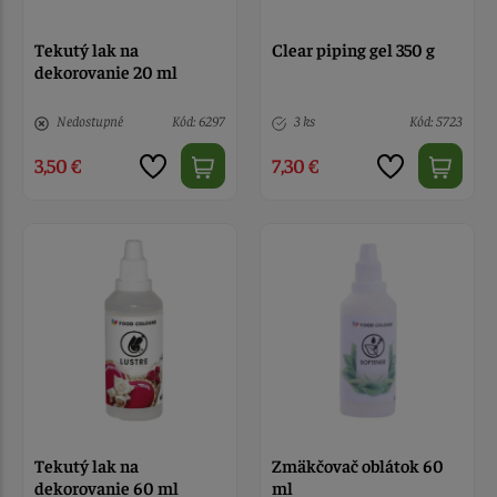
Tekutý lak na
Clear piping gel 350 g
dekorovanie 20 ml
Nedostupné
Kód: 6297
3 ks
Kód: 5723
3,50 €
7,30 €
Tekutý lak na
Zmäkčovač oblátok 60
dekorovanie 60 ml
ml