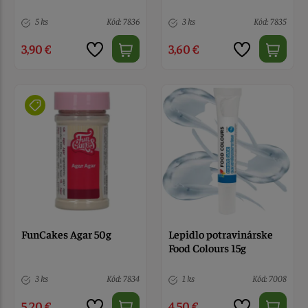
5 ks
Kód: 7836
3 ks
Kód: 7835
3,90 €
3,60 €
FunCakes Agar 50g
Lepidlo potravinárske
Food Colours 15g
3 ks
Kód: 7834
1 ks
Kód: 7008
5,20 €
4,50 €