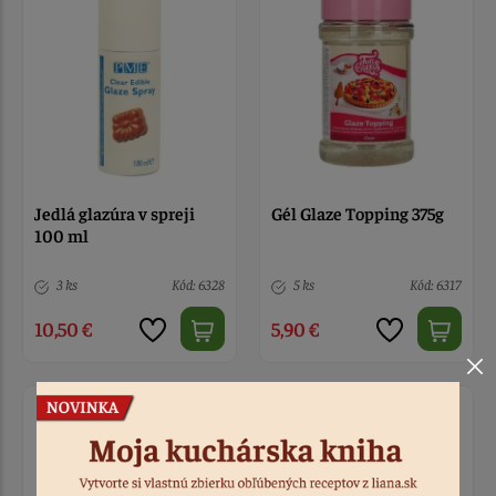
Jedlá glazúra v spreji
Gél Glaze Topping 375g
100 ml
3 ks
Kód: 6328
5 ks
Kód: 6317
10,50 €
5,90 €