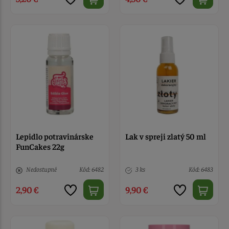
Lepidlo potravinárske
Lak v spreji zlatý 50 ml
FunCakes 22g
Nedostupné
Kód: 6482
3 ks
Kód: 6483
2,90 €
9,90 €