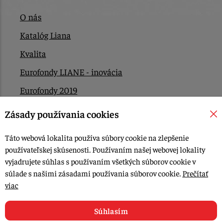
O nás
Katalóg Liana
Kvalita
Eurofondy LIANE - inovácia
Eurofondy 2019
Eurofondy 2022/2023
Zásady používania cookies
EÚ Plán obnovy
Táto webová lokalita používa súbory cookie na zlepšenie
Kontakt
používateľskej skúsenosti. Používaním našej webovej lokality
vyjadrujete súhlas s používaním všetkých súborov cookie v
súlade s našimi zásadami používania súborov cookie.
Prečítať
© 2015-2026, LIANA GOLIAŠ s.r.o. všetky práva vyhradené.
viac
Upraviť nastavenia Cookies
Web dizajn: MARLOW DESIGN
Súhlasím