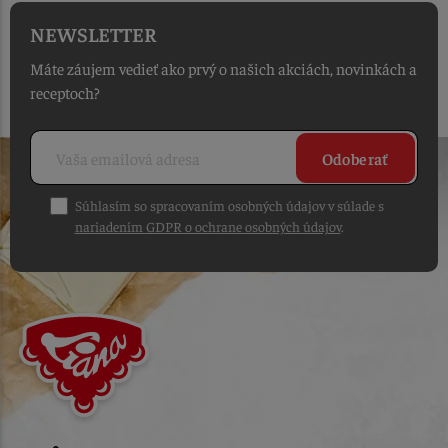
NEWSLETTER
Máte záujem vedieť ako prvý o našich akciách, novinkách a
receptoch?
Odoberať
Súhlasím so spracovaním osobných údajov v súlade s
nariadením GDPR o ochrane osobných údajov
.