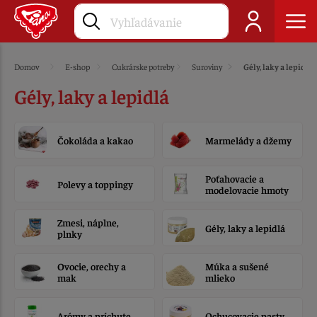
Domov
E-shop
Cukrárske potreby
Suroviny
Gély, laky a lepidlá
Gély, laky a lepidlá
Čokoláda a kakao
Marmelády a džemy
Poťahovacie a
Polevy a toppingy
modelovacie hmoty
Zmesi, náplne,
Gély, laky a lepidlá
plnky
Ovocie, orechy a
Múka a sušené
mak
mlieko
Arómy a príchute
Ochucovacie pasty