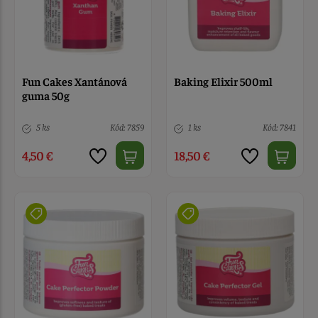
Fun Cakes Xantánová
Baking Elixir 500ml
guma 50g
5 ks
Kód: 7859
1 ks
Kód: 7841
4,50 €
18,50 €