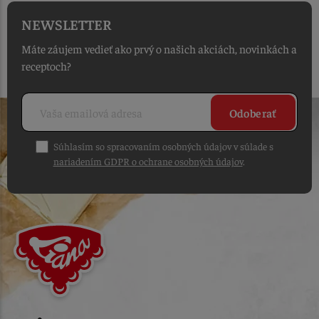
NEWSLETTER
Máte záujem vedieť ako prvý o našich akciách, novinkách a
receptoch?
Odoberať
Súhlasím so spracovaním osobných údajov v súlade s
nariadením GDPR o ochrane osobných údajov
.