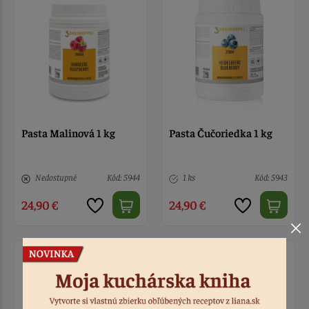
Pasta Malinová 1 kg
Pasta Čučoriedka 1 kg
Nedostupné
Kód: 5944
1 ks
Kód: 5943
24,90 €
24,90 €