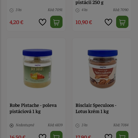
pistácií 250 g
3 ks
Kód: 7091
4 ks
Kód: 7090
4,20 €
10,90 €
Robe Pistache - poleva
Bisclair Speculoos -
pistáciová 1 kg
Lotus krém 1 kg
Nedostupné
Kód: 6839
3 ks
Kód: 7084
16,50 €
17,90 €