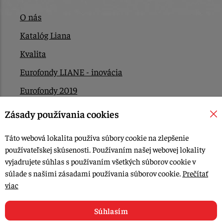
O nás
Katalóg Liana
Kvalita
Eurofondy LIANE - inovácia
Eurofondy 2019
Eurofondy 2022/2023
Zásady používania cookies
EÚ Plán obnovy
Táto webová lokalita používa súbory cookie na zlepšenie
Kontakt
používateľskej skúsenosti. Používaním našej webovej lokality
vyjadrujete súhlas s používaním všetkých súborov cookie v
súlade s našimi zásadami používania súborov cookie.
Prečítať
© 2015-2026, LIANA GOLIAŠ s.r.o. všetky práva vyhradené.
viac
Upraviť nastavenia Cookies
Web dizajn: MARLOW DESIGN
Súhlasím