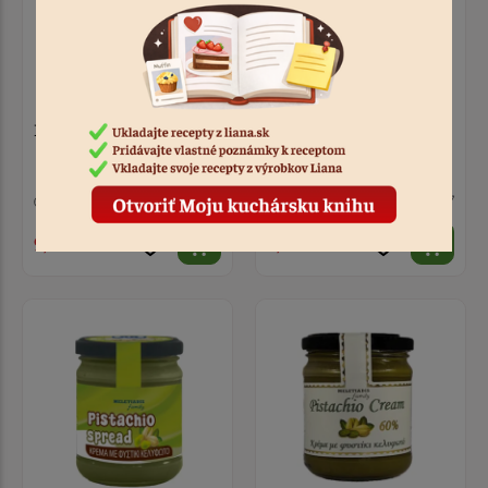
Pyré Marakuja 0,5 L
Pyré Čučoriedka 0,5 L
2 ks
Kód: 5918
6 ks
Kód: 5917
9,10 €
8,20 €