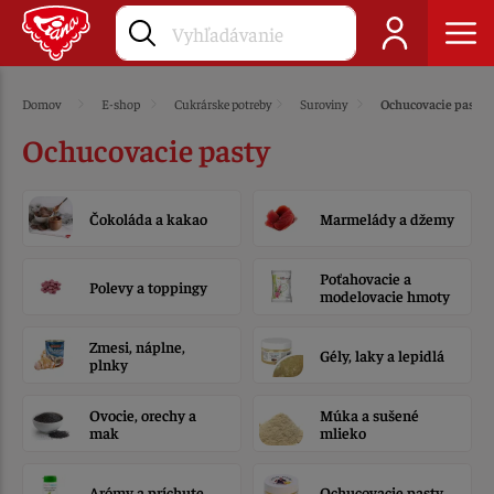
Domov
E-shop
Cukrárske potreby
Suroviny
Ochucovacie pasty
Ochucovacie pasty
Čokoláda a kakao
Marmelády a džemy
Poťahovacie a
Polevy a toppingy
modelovacie hmoty
Zmesi, náplne,
Gély, laky a lepidlá
plnky
Ovocie, orechy a
Múka a sušené
mak
mlieko
Arómy a príchute
Ochucovacie pasty