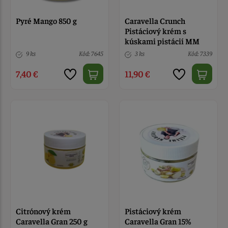
Pyré Mango 850 g
Caravella Crunch
Pistáciový krém s
kúskami pistácií MM
250 g
9 ks
Kód: 7645
3 ks
Kód: 7339
7,40 €
11,90 €
Citrónový krém
Pistáciový krém
Caravella Gran 250 g
Caravella Gran 15%