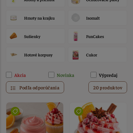
Hmoty na krajku
Isomalt
Sušienky
FunCakes
Hotové korpusy
Cukor
Akcia
Novinka
Výpredaj
Podľa odporúčania
20 produktov