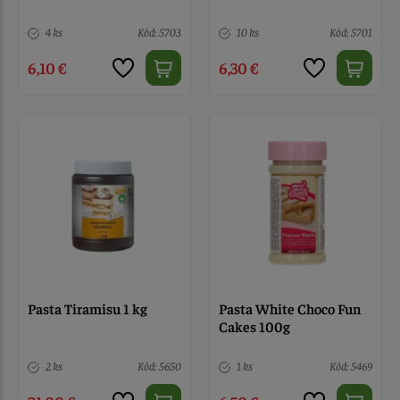
4 ks
Kód: 5703
10 ks
Kód: 5701
6,10 €
6,30 €
Pasta Tiramisu 1 kg
Pasta White Choco Fun
Cakes 100g
2 ks
Kód: 5650
1 ks
Kód: 5469