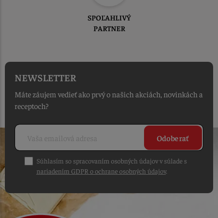
SPOĽAHLIVÝ
PARTNER
NEWSLETTER
Máte záujem vedieť ako prvý o našich akciách, novinkách a
receptoch?
Odoberať
Súhlasím so spracovaním osobných údajov v súlade s
nariadením GDPR o ochrane osobných údajov
.