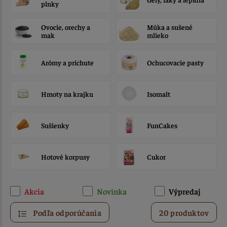
plnky
Ovocie, orechy a
Múka a sušené
mak
mlieko
Arómy a príchute
Ochucovacie pasty
Hmoty na krajku
Isomalt
Sušienky
FunCakes
Hotové korpusy
Cukor
Akcia
Novinka
Výpredaj
Podľa odporúčania
20 produktov