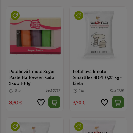
Potahová hmota Sugar
Poťahová hmota
Paste Halloween sada
Smartflex SOFT 0,25 kg -
5ks x 100g
biela
5 ks
Kód: 7857
7 ks
Kód: 7759
8,30 €
3,70 €