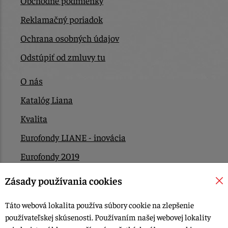
Obchodné podmienky
Reklamačný poriadok
Ochrana osobných údajov
Odstúpiť od zmluvy tu
O nás
Katalóg Liana
Kvalita
Eurofondy LIANE - inovácia
Eurofondy 2019
Eurofondy 2022/2023
Zásady používania cookies
EÚ Plán obnovy
Táto webová lokalita používa súbory cookie na zlepšenie
Kontakt
používateľskej skúsenosti. Používaním našej webovej lokality