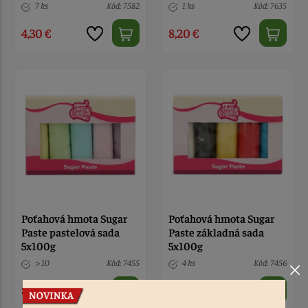
7 ks
Kód: 7582
1 ks
Kód: 7635
4,30 €
8,20 €
Poťahová hmota Sugar
Poťahová hmota Sugar
Paste pastelová sada
Paste základná sada
5x100g
5x100g
> 10
Kód: 7455
4 ks
Kód: 7456
8,30 €
7,40 €