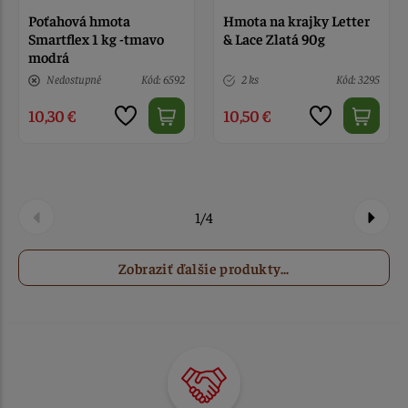
Poťahová hmota
Hmota na krajky Letter
Smartflex 1 kg -tmavo
& Lace Zlatá 90g
modrá
Nedostupné
Kód: 6592
2 ks
Kód: 3295
10,30 €
10,50 €
1/4
Zobraziť ďalšie produkty...