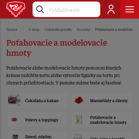
Domov
E-shop
Cukrárske potreby
Suroviny
Poťahovacie a modelovaci
Poťahovacie a modelovacie
hmoty
Poťahovacie alebo modelovacie hmoty pomocou ktorých
krásne ozdobíte tortu alebo vytvoríte figúrky na tortu pri
rôznych príležitostiach. V ponuke máme biele aj farebné.
Čokoláda a kakao
Marmelády a džemy
Poťahovacie a
Polevy a toppingy
modelovacie hmoty
Zmesi, náplne,
Gély, laky a lepidlá