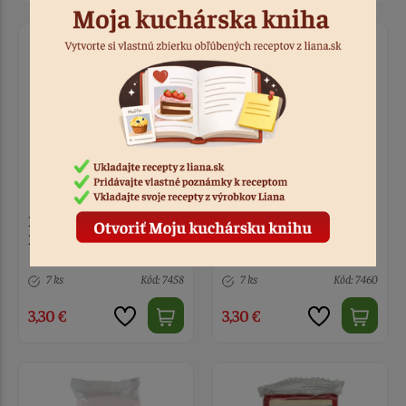
Poťahová hmota Sugar
Poťahová hmota Sugar
Paste Royal Purple 250 g
Paste Tiger Orange 250 g
7 ks
Kód: 7458
7 ks
Kód: 7460
3,30 €
3,30 €