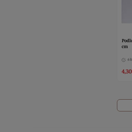
Podl
cm
6 k
4,30