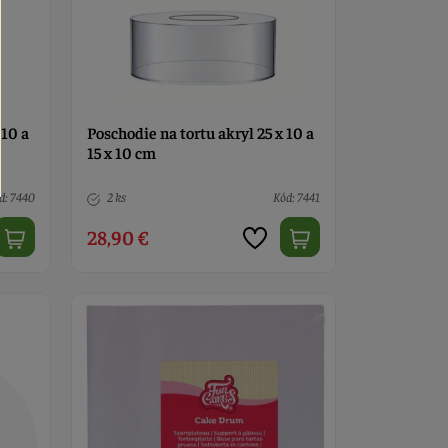
 10 a
Poschodie na tortu akryl 25 x 10 a
15 x 10 cm
d: 7440
2 ks
Kód: 7441
28,90 €