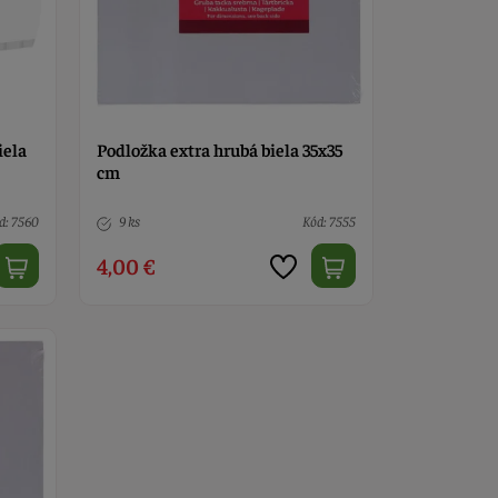
iela
Podložka extra hrubá biela 35x35
cm
d: 7560
9 ks
Kód: 7555
4,00 €