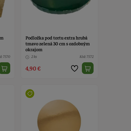
cm
Podložka pod tortu extra hrubá
tmavo zelená 30 cm s ozdobným
okrajom
d: 7570
2 ks
Kód: 7572
4,90 €