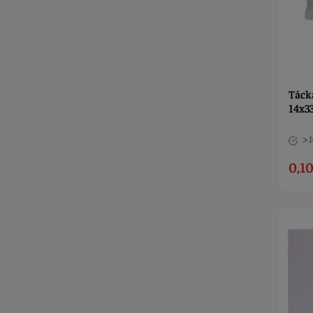
Tácka
14x3
> 
0,10