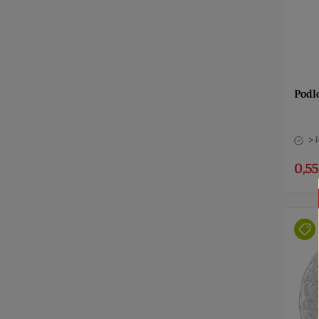
Podl
> 
0,55