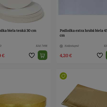
ožka biela tenká 30 cm
Podložka extra hrubá biela 45
cm
10
Kód: 7498
Nedostupné
Kó
0 €
4,20 €