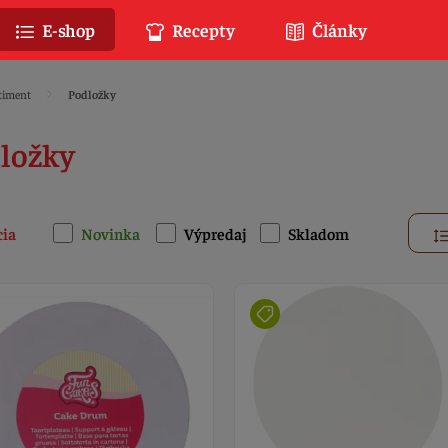
E-shop
Recepty
Články
timent
Podložky
ložky
cia
Novinka
Výpredaj
Skladom