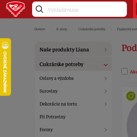
Domov
E-shop
Cukrárske potreby
Papierový sor
Pod
Naše produkty Liana
Cukrárske potreby
Ak
Oslavy a výzdoba
Suroviny
Dekorácie na tortu
Fit Potraviny
Formy