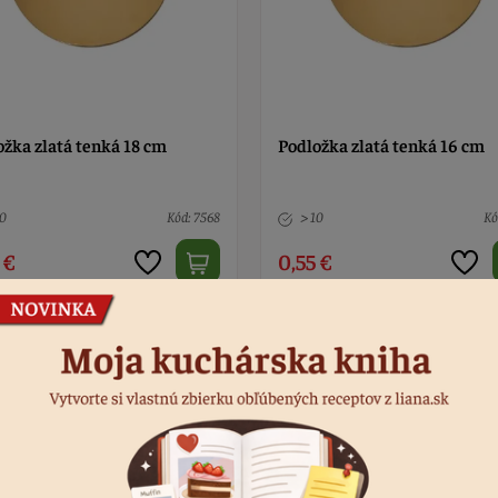
ožka zlatá tenká 18 cm
Podložka zlatá tenká 16 cm
10
Kód: 7568
> 10
Kó
 €
0,55 €