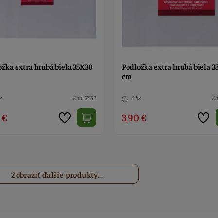
ožka extra hrubá biela 35X30
Podložka extra hrubá biela 3
cm
s
Kód: 7552
6 ks
Kó
 €
3,90 €
Zobraziť ďalšie produkty...