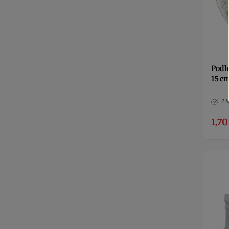
Podl
15 c
2 k
1,70