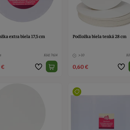
žka extra biela 17,5 cm
Podložka biela tenká 28 cm
s
Kód: 7614
> 10
Kó
 €
0,60 €