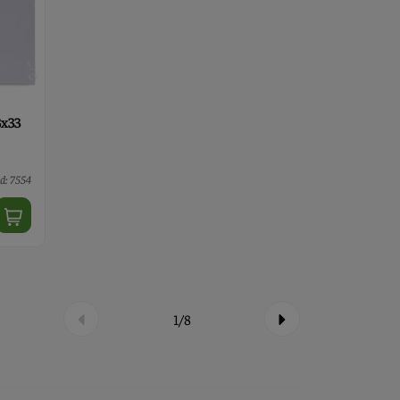
3x33
d: 7554
1/8