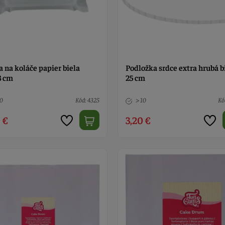
 na koláče papier biela
Podložka srdce extra hrubá b
3 cm
25 cm
10
Kód: 4325
> 10
Kó
 €
3,20 €