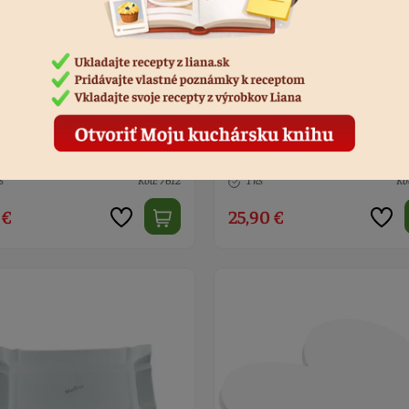
ožka extra hrubá strieborná
Poschodie na tortu akryl 25 x
m
15 x 5 cm
s
Kód: 7612
1 ks
Kó
 €
25,90 €