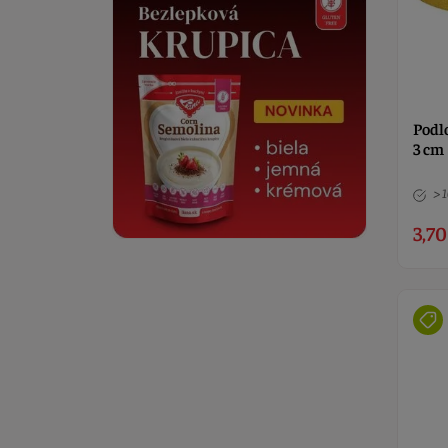
Podl
3 cm
> 
3,70