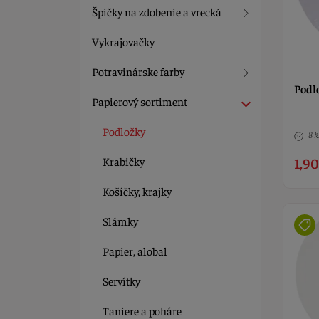
Špičky na zdobenie a vrecká
Vykrajovačky
Potravinárske farby
Podlo
Papierový sortiment
Podložky
8 k
Krabičky
1,90
Košíčky, krajky
Slámky
Papier, alobal
Servítky
Taniere a poháre