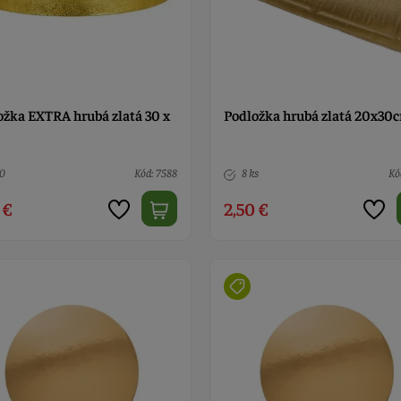
ožka EXTRA hrubá zlatá 30 x
Podložka hrubá zlatá 20x30
10
Kód: 7588
8 ks
Kó
 €
2,50 €