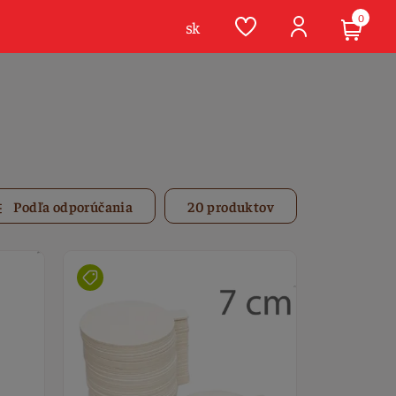
0
sk
Podľa odporúčania
20 produktov