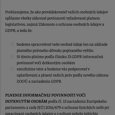
Prehlasujeme, že ako prevádzkovateľ vašich osobných údajov
spĺňame všetky zákonné povinnosti vyžadované platnou
legislatívou, najmä Zákonom o ochrane osobných údajov a
GDPR, a teda že:
budeme spracovávať vaše osobné údaje len na základe
platného právneho dôvodu popísaného vyššie.
Si týmto plníme podľa článku 13 GDPR informačnú
povinnosť voči dotknutým osobám
umožníme vám a budeme vás podporovať v
uplatňovaní a plnení vašich práv podľa nového zákona
ZOOÚ a nariadenia GDPR.
PLNENIE INFORMAČNEJ POVINNOSTI VOČI
DOTKNUTÝM OSOBÁM
podľa čl. 13 nariadenia Európskeho
parlamentu a rady (EÚ) 2016/679 o ochrane fyzických osôb pri
spracúvaní osobných údajov
a o voľnom pohybe takýchto