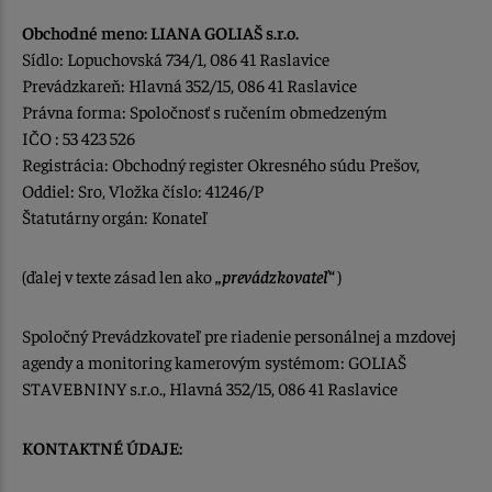
Obchodné meno: LIANA GOLIAŠ s.r.o.
Sídlo: Lopuchovská 734/1, 086 41 Raslavice
Prevádzkareň: Hlavná 352/15, 086 41 Raslavice
Právna forma: Spoločnosť s ručením obmedzeným
IČO : 53 423 526
Registrácia: Obchodný register Okresného súdu Prešov,
Oddiel: Sro, Vložka číslo: 41246/P
Štatutárny orgán: Konateľ
(ďalej v texte zásad len ako
„prevádzkovateľ“
)
Spoločný Prevádzkovateľ pre riadenie personálnej a mzdovej
agendy a monitoring kamerovým systémom: GOLIAŠ
STAVEBNINY s.r.o., Hlavná 352/15, 086 41 Raslavice
KONTAKTNÉ ÚDAJE: