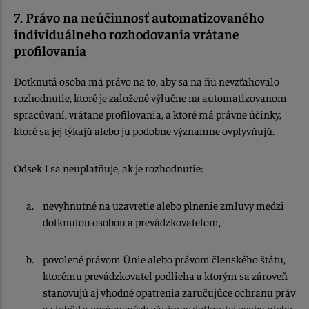
7. Právo na neúčinnosť automatizovaného
individuálneho rozhodovania vrátane
profilovania
Dotknutá osoba má právo na to, aby sa na ňu nevzťahovalo
rozhodnutie, ktoré je založené výlučne na automatizovanom
spracúvaní, vrátane profilovania, a ktoré má právne účinky,
ktoré sa jej týkajú alebo ju podobne významne ovplyvňujú.
Odsek 1 sa neuplatňuje, ak je rozhodnutie:
nevyhnutné na uzavretie alebo plnenie zmluvy medzi
dotknutou osobou a prevádzkovateľom,
povolené právom Únie alebo právom členského štátu,
ktorému prevádzkovateľ podlieha a ktorým sa zároveň
stanovujú aj vhodné opatrenia zaručujúce ochranu práv
a slobôd a oprávnených záujmov dotknutej osoby, alebo