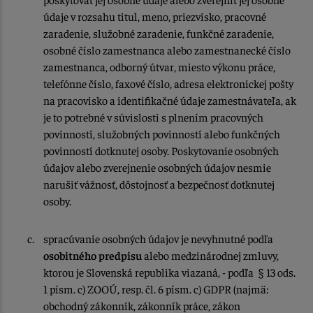
údaje v rozsahu titul, meno, priezvisko, pracovné
zaradenie, služobné zaradenie, funkčné zaradenie,
osobné číslo zamestnanca alebo zamestnanecké číslo
zamestnanca, odborný útvar, miesto výkonu práce,
telefónne číslo, faxové číslo, adresa elektronickej pošty
na pracovisko a identifikačné údaje zamestnávateľa, ak
je to potrebné v súvislosti s plnením pracovných
povinností, služobných povinností alebo funkčných
povinností dotknutej osoby. Poskytovanie osobných
údajov alebo zverejnenie osobných údajov nesmie
narušiť vážnosť, dôstojnosť a bezpečnosť dotknutej
osoby.
spracúvanie osobných údajov je nevyhnutné podľa
osobitného predpisu
alebo medzinárodnej zmluvy,
ktorou je Slovenská republika viazaná, - podľa § 13 ods.
1 písm. c) ZOOÚ, resp. čl. 6 písm. c) GDPR (najmä:
obchodný zákonník, zákonník práce, zákon