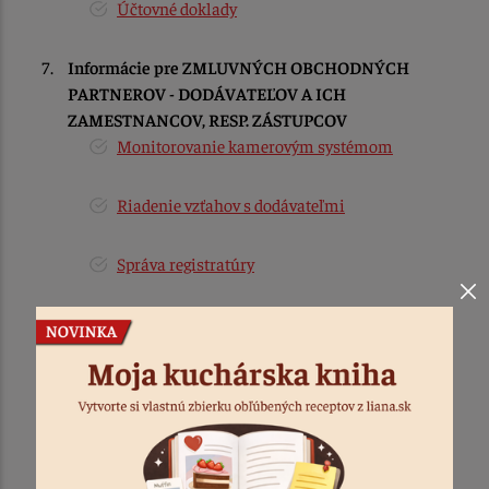
Účtovné doklady
Informácie pre ZMLUVNÝCH OBCHODNÝCH
PARTNEROV - DODÁVATEĽOV A ICH
ZAMESTNANCOV, RESP. ZÁSTUPCOV
Monitorovanie kamerovým systémom
Riadenie vzťahov s dodávateľmi
Správa registratúry
Účtovné doklady
Informácie pre OSOBY, KTORÉ PODALI ŽIADOSŤ
ALEBO UPLATNILI SVOJE PRÁVA
Správa registratúry