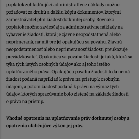
poplatok zohľadňujúci administratívne náklady možno
požadovať za druhú a ďalšiu kópiu dokumentov, ktorými
zamestnávateľ plní žiadosť dotknutej osoby. Rovnako
poplatok možno zaviesť aj za administratívne náklady na
vybavenie žiadosti, ktorá je zjavne neopodstatnená alebo
neprimeraná, najmä pre jej opakujúcu sa povahu. Zjavnú
neopodstatnenosť alebo neprimeranosť žiadosti preukazuje
prevádzkovateľ. Opakujúca sa povaha žiadosti je taká, ktorá sa
týka tých istých osobných údajov ako aj toho istého
uplatňovaného práva. Opakujúcu povahu žiadosti teda nemá
žiadosť podaná napríklad k právu na prístup k osobným
údajom, a potom žiadosť podaná k právu na výmaz tých
údajov, ktorých spracúvanie bolo zistené na základe žiadosti
o právo na prístup.
Vhodné opatrenia na uplatňovanie práv dotknutej osoby a
opatrenia uľahčujúce výkon jej práv.