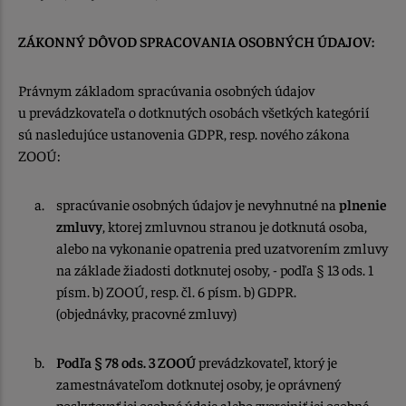
ZÁKONNÝ DÔVOD SPRACOVANIA OSOBNÝCH ÚDAJOV:
Právnym základom spracúvania osobných údajov
u prevádzkovateľa o dotknutých osobách všetkých kategórií
sú nasledujúce ustanovenia GDPR, resp. nového zákona
ZOOÚ:
spracúvanie osobných údajov je nevyhnutné na
plnenie
zmluvy
, ktorej zmluvnou stranou je dotknutá osoba,
alebo na vykonanie opatrenia pred uzatvorením zmluvy
na základe žiadosti dotknutej osoby, - podľa § 13 ods. 1
písm. b) ZOOÚ, resp. čl. 6 písm. b) GDPR.
(objednávky, pracovné zmluvy)
Podľa § 78 ods. 3 ZOOÚ
prevádzkovateľ, ktorý je
zamestnávateľom dotknutej osoby, je oprávnený
poskytovať jej osobné údaje alebo zverejniť jej osobné