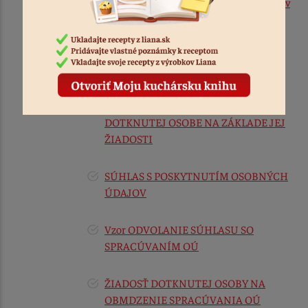
Uplatnené práva, vybavovanie uplatnených práv
a súvisiace evidencie
INFORMOVANIE PRÍJEMCU, TRETIU
STRANU, O ZMENE OSOBNÝCH
ÚDAJOV
POSKYTNUTIE INFORMÁCIÍ
DOTKNUTEJ OSOBE NA ZÁKLADE JEJ
ŽIADOSTI
SÚHLAS S POSKYTNUTÍM OSOBNÝCH
ÚDAJOV
Vzor ODVOLANIE SÚHLASU SO
SPRACÚVANÍM OÚ
ŽIADOSŤ DOTKNUTEJ OSOBY NA
OBMDZENIE SPRACÚVANIA OÚ