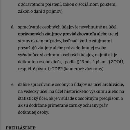
o zdravotnom poistení, zákon o sociálnom poistení,
zákon o dani z príjmov)
spracúvanie osobných údajov je nevyhnutné na účel
oprávnených záujmov
prevádzkovateľa
alebo tretej
strany okrem prípadov, keď nad týmito záujmami
prevažujú záujmy alebo práva dotknutej osoby
vyžadujúce si ochranu osobných údajov, najmä ak je
dotknutou osobu dieťa, - podľa § 13 ods. 1 písm. f) ZOOÚ,
resp. čl. 6 písm. f) GDPR (kamerové záznamy)
ďalšie spracúvanie osobných údajov na účel
archivácie
,
na vedecký účel, na účel historického výskumu alebo na
štatistický účel, ak je v súlade s osobitným predpisom a
ak sú dodržané primerané záruky ochrany práv
dotknutej osoby.
PREHLÁSENIE: