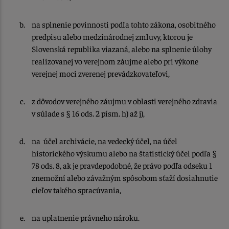
na splnenie povinnosti podľa tohto zákona, osobitného
predpisu alebo medzinárodnej zmluvy, ktorou je
Slovenská republika viazaná, alebo na splnenie úlohy
realizovanej vo verejnom záujme alebo pri výkone
verejnej moci zverenej prevádzkovateľovi,
z dôvodov verejného záujmu v oblasti verejného zdravia
v súlade s § 16 ods. 2 písm. h) až j),
na účel archivácie, na vedecký účel, na účel
historického výskumu alebo na štatistický účel podľa §
78 ods. 8, ak je pravdepodobné, že právo podľa odseku 1
znemožní alebo závažným spôsobom sťaží dosiahnutie
cieľov takého spracúvania,
na uplatnenie právneho nároku.