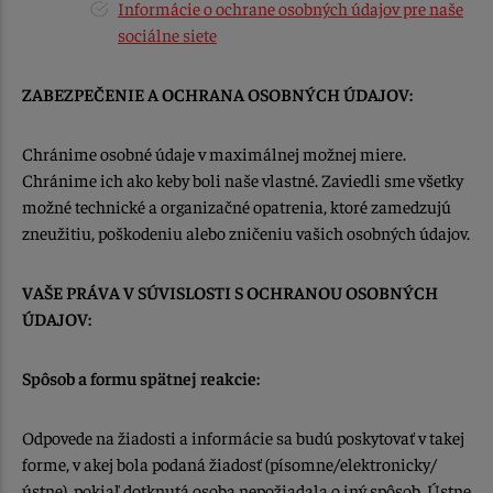
Informácie o ochrane osobných údajov pre naše
sociálne siete
ZABEZPEČENIE A OCHRANA OSOBNÝCH ÚDAJOV:
Chránime osobné údaje v maximálnej možnej miere.
Chránime ich ako keby boli naše vlastné. Zaviedli sme všetky
možné technické a organizačné opatrenia, ktoré zamedzujú
zneužitiu, poškodeniu alebo zničeniu vašich osobných údajov.
VAŠE PRÁVA V SÚVISLOSTI S OCHRANOU OSOBNÝCH
ÚDAJOV:
Spôsob a formu spätnej reakcie:
Odpovede na žiadosti a informácie sa budú poskytovať v takej
forme, v akej bola podaná žiadosť (písomne/elektronicky/
ústne), pokiaľ dotknutá osoba nepožiadala o iný spôsob. Ústne