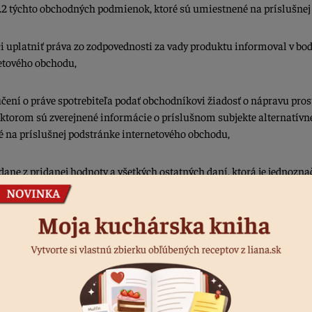
1.2 týchto obchodných podmienok, ktoré sú umiestnené na príslušnej
i uplatniť práva zo zodpovednosti za vady produktu informoval v bo
etového obchodu,
učení o práve spotrebiteľa podať obchodníkovi žiadosť o nápravu pro
ktorom sú zverejnené informácie o príslušnom subjekte alternatívneh
 na príslušnej podstránke internetového obchodu,
e dane z pridanej hodnoty a všetkých ostatných daní, ktorá je jedno
e internetového obchodu a o výslednej konečnej cene za objednávku, v
kých ostatných poplatkov spojených s objednávkou informoval v obje
ledne aj v akceptácii objednávky,
ach a o lehote, do ktorej sa obchodník zaväzuje dodať tovar inform
ke internetového obchodu,