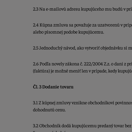
2.3 Na e-mailovú adresu kupujúceho mu budú v príp
2.4 Kúpna zmluva sa považuje za uzatvorenú v príp
alebo písomnej podobe kupujúcemu.
2.5 Jednoduchý návod, ako vytvoriť objednávku si 
2.6 Podľa novely zákona č. 222/2004 Z.z. o dani z
(faktúra) je možné meniť len v prípade, kedy kupujúc
Čl. 3 Dodanie tovaru
3.1 Z kúpnej zmluvy vznikne obchodníkovi povinno
dohodnutú cenu.
3.2 Obchodník dodá kupujúcemu predaný tovar bez z