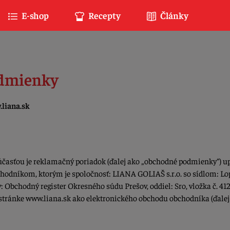
E-shop
Recepty
Články
odmienky
liana.sk
súčasťou je reklamačný poriadok (ďalej ako „obchodné podmienky“) u
hodníkom, ktorým je spoločnosť: LIANA GOLIAŠ s.r.o. so sídlom: Lop
 Obchodný register Okresného súdu Prešov, oddiel: Sro, vložka č. 412
stránke www.liana.sk ako elektronického obchodu obchodníka (ďalej 