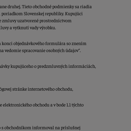
ane druhej. Tieto obchodné podmienky sa riadia
m poriadkom Slovenskej republiky. Kupujúci
ne zmluvy uzatvorené prostredníctvom
uvy a vytknutí vady výrobku.
a konci objednávkového formulára so znením
a vedomie spracovanie osobných údajov“.
návky kupujúceho o predzmluvných informáciách,
ógovej stránke internetového obchodu,
elektronického obchodu a v bode 1.1 týchto
eho s obchodníkom informoval na príslušnej