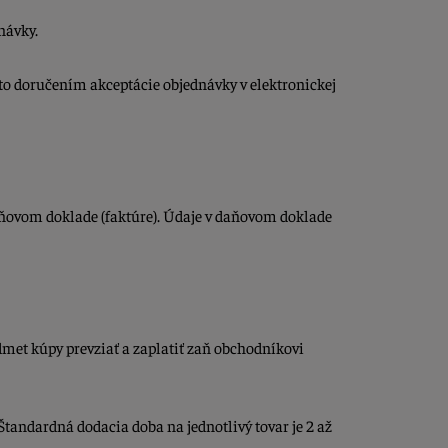
návky.
to doručením akceptácie objednávky v elektronickej
daňovom doklade (faktúre). Údaje v daňovom doklade
et kúpy prevziať a zaplatiť zaň obchodníkovi
tandardná dodacia doba na jednotlivý tovar je 2 až