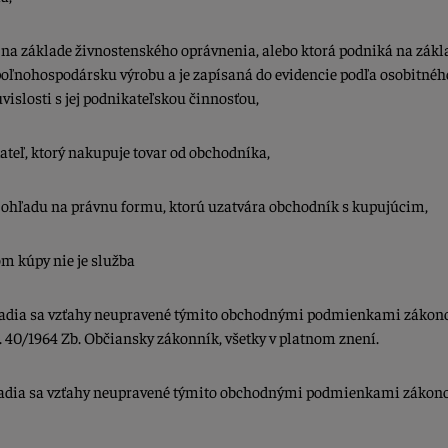
na základe živnostenského oprávnenia, alebo ktorá podniká na zákl
poľnohospodársku výrobu a je zapísaná do evidencie podľa osobitnéh
vislosti s jej podnikateľskou činnosťou,
teľ, ktorý nakupuje tovar od obchodníka,
hľadu na právnu formu, ktorú uzatvára obchodník s kupujúcim,
m kúpy nie je služba
, riadia sa vzťahy neupravené týmito obchodnými podmienkami zákonom
 40/1964 Zb. Občiansky zákonník, všetky v platnom znení.
, riadia sa vzťahy neupravené týmito obchodnými podmienkami zákon