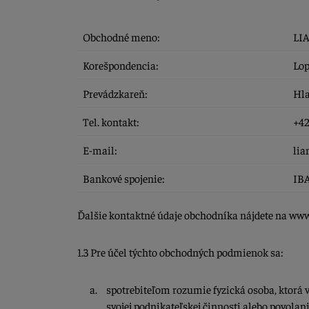
Obchodné meno:
LIA
Korešpondencia:
Lop
Prevádzkareň:
Hla
Tel. kontakt:
+42
E-mail:
lia
Bankové spojenie:
IBA
Ďalšie kontaktné údaje obchodníka nájdete na www
1.3 Pre účel týchto obchodných podmienok sa:
spotrebiteľom rozumie fyzická osoba, ktorá 
svojej podnikateľskej činnosti alebo povolani