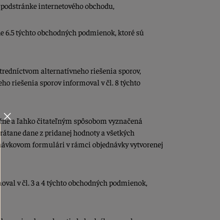
 podstránke internetového obchodu,
de 6.5 týchto obchodných podmienok, ktoré sú
stredníctvom alternatívneho riešenia sporov,
o riešenia sporov informoval v čl. 8 týchto
značne a ľahko čitateľným spôsobom vyznačená
rátane dane z pridanej hodnoty a všetkých
dnávkovom formulári v rámci objednávky vytvorenej
oval v čl. 3 a 4 týchto obchodných podmienok,