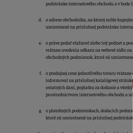
podstránke internetového obchodu a v bode 
o adrese obchodníka, na ktorej môže kupujúc
umiestnené na príslušnej podstránke intern
o práve podať sťažnosť alebo iný podnet a po
vrátane uvedenia odkazu na webové sídlo na 
obchodných podmienok, ktoré sú umiestnené
o predajnej cene jednotlivého tovaru vrátan
informoval na príslušnej katalógovej stránk
ostatných daní, poplatku za dodanie a všet
prostredníctvom internetového obchodu a nás
o platobných podmienkach, dodacích podmienk
ktoré sú umiestnené na príslušnej podstrán