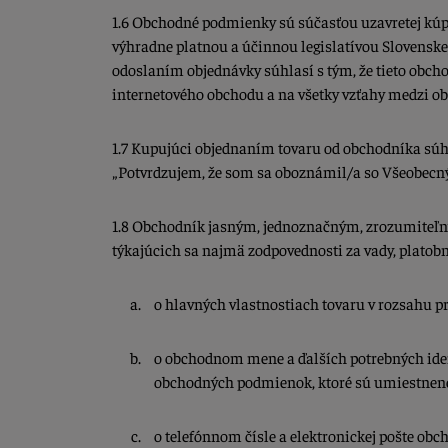
1.6 Obchodné podmienky sú súčasťou uzavretej kúp
výhradne platnou a účinnou legislatívou Slovenske
odoslaním objednávky súhlasí s tým, že tieto obc
internetového obchodu a na všetky vzťahy medzi o
1.7 Kupujúci objednaním tovaru od obchodníka sú
„Potvrdzujem, že som sa oboznámil/a so Všeobec
1.8 Obchodník jasným, jednoznačným, zrozumiteľ
týkajúcich sa najmä zodpovednosti za vady, platob
o hlavných vlastnostiach tovaru v rozsahu 
o obchodnom mene a ďalších potrebných iden
obchodných podmienok, ktoré sú umiestnené 
o telefónnom čísle a elektronickej pošte ob