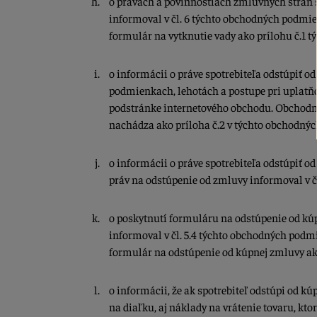
o právach a povinnostiach zmluvných strán s
informoval v čl. 6 týchto obchodných podmi
formulár na vytknutie vady ako prílohu č.1 
o informácii o práve spotrebiteľa odstúpiť o
podmienkach, lehotách a postupe pri uplatňo
podstránke internetového obchodu. Obchodní
nachádza ako príloha č.2 v týchto obchodný
o informácii o práve spotrebiteľa odstúpiť 
práv na odstúpenie od zmluvy informoval v č
o poskytnutí formuláru na odstúpenie od kúp
informoval v čl. 5.4 týchto obchodných pod
formulár na odstúpenie od kúpnej zmluvy ak
o informácii, že ak spotrebiteľ odstúpi od k
na diaľku, aj náklady na vrátenie tovaru, kt