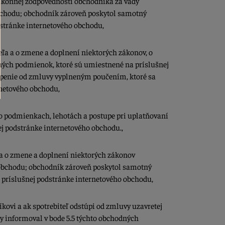
zákonnej zodpovednosti obchodníka za vady
obchodu; obchodník zároveň poskytol samotný
dstránke internetového obchodu,
teľa a o zmene a doplnení niektorých zákonov, o
dných podmienok, ktoré sú umiestnené na príslušnej
túpenie od zmluvy vyplneným poučením, ktoré sa
rnetového obchodu,
 o podmienkach, lehotách a postupe pri uplatňovaní
j podstránke internetového obchodu.,
 a o zmene a doplnení niektorých zákonov
 obchodu; obchodník zároveň poskytol samotný
 príslušnej podstránke internetového obchodu,
kovi a ak spotrebiteľ odstúpi od zmluvy uzavretej
ty informoval v bode 5.5 týchto obchodných