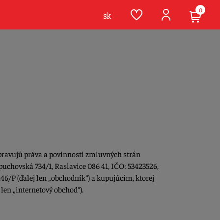
0
sk
pravujú práva a povinnosti zmluvných strán
uchovská 734/1, Raslavice 086 41, IČO: 53423526,
46/P (ďalej len „obchodník“) a kupujúcim, ktorej
len „internetový obchod“).