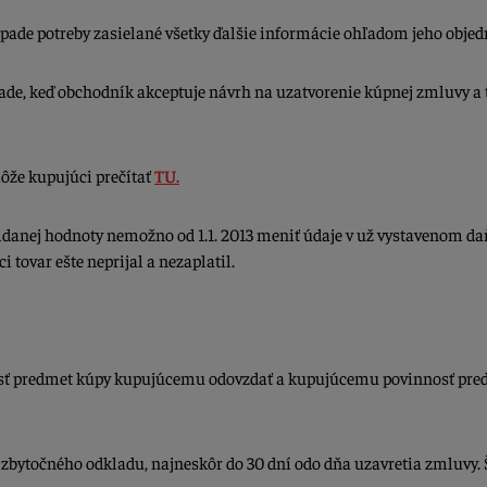
ade potreby zasielané všetky ďalšie informácie ohľadom jeho objed
ade, keď obchodník akceptuje návrh na uzatvorenie kúpnej zmluvy a 
môže kupujúci prečítať
TU.
 pridanej hodnoty nemožno od 1.1. 2013 meniť údaje v už vystavenom 
i tovar ešte neprijal a nezaplatil.
sť predmet kúpy kupujúcemu odovzdať a kupujúcemu povinnosť predm
bytočného odkladu, najneskôr do 30 dní odo dňa uzavretia zmluvy. Š