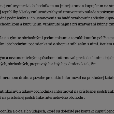
nej zmluvy medzi obchodníkom na jednej strane a kupujúcim na str
j republiky. Všetky zmluvné vzťahy sú uzatvorené v súlade s právny
hodné podmienky a ich ustanovenia sa budú vzťahovať na všetky kúp
bchodníkom a kupujúcim, vzniknuté najmä pri uzatváraní kúpnej zml
hlasí s týmito obchodnými podmienkami a to zakliknutím políčka n
nými obchodnými podmienkami e-shopu a súhlasím s nimi. Beriem n
ným a nezameniteľným spôsobom informoval pred odoslaním objed
ných, obchodných, prepravných a iných podmienok tak, že:
primeranom druhu a povahe produktu informoval na príslušnej katal
tifikačných údajov obchodníka informoval na príslušnej podstránke 
na príslušnej podstránke internetového obchodu ,
chodníka a o ďalších údajoch, ktoré sú dôležité pre kontakt kupujúc