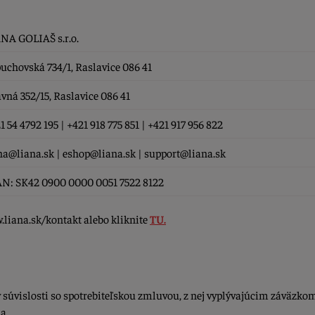
NA GOLIAŠ s.r.o.
uchovská 734/1, Raslavice 086 41
vná 352/15, Raslavice 086 41
1 54 4792 195 | +421 918 775 851 | +421 917 956 822
na@liana.sk | eshop@liana.sk | support@liana.sk
N: SK42 0900 0000 0051 7522 8122
.liana.sk/kontakt alebo kliknite
TU.
v súvislosti so spotrebiteľskou zmluvou, z nej vyplývajúcim záväzko
a,