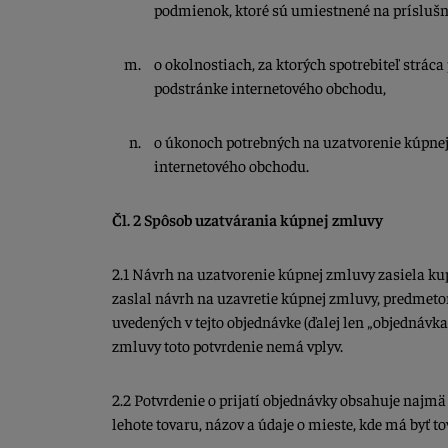
podmienok, ktoré sú umiestnené na príslušn
o okolnostiach, za ktorých spotrebiteľ strá
podstránke internetového obchodu,
o úkonoch potrebných na uzatvorenie kúpnej 
internetového obchodu.
Čl. 2 Spôsob uzatvárania kúpnej zmluvy
2.1 Návrh na uzatvorenie kúpnej zmluvy zasiela k
zaslal návrh na uzavretie kúpnej zmluvy, predmet
uvedených v tejto objednávke (ďalej len „objednávk
zmluvy toto potvrdenie nemá vplyv.
2.2 Potvrdenie o prijatí objednávky obsahuje najmä 
lehote tovaru, názov a údaje o mieste, kde má byť to