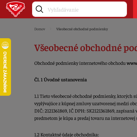
Domov
Všeobecné obchodné podmienky
Všeobecné obchodné p
Obchodné podmienky internetového obchodu
www.
Čl. 1 Úvodné ustanovenia
1.1 Tieto všeobecné obchodné podmienky, ktorých 
vyplývajúce z kúpnej zmluvy uzatvorenej medzi obc
DIČ: 2121361869, IČ DPH: SK2121361869, zapísaná v:
predmetom je kúpa a predaj tovaru na internetovej 
1.2 Kontaktné údaje obchodníka: