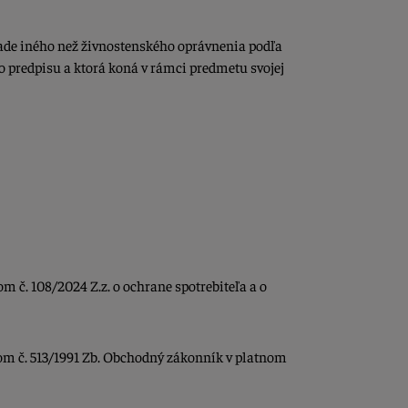
ade iného než živnostenského oprávnenia podľa
o predpisu a ktorá koná v rámci predmetu svojej
 č. 108/2024 Z.z. o ochrane spotrebiteľa a o
om č. 513/1991 Zb. Obchodný zákonník v platnom