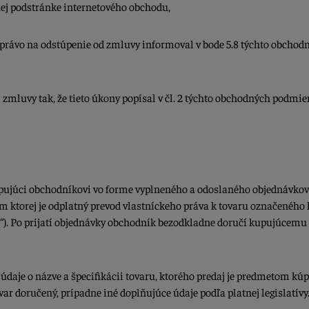
ej podstránke internetového obchodu,
ca právo na odstúpenie od zmluvy informoval v bode 5.8 týchto obcho
zmluvy tak, že tieto úkony popísal v čl. 2 týchto obchodných podmie
upujúci obchodníkovi vo forme vyplneného a odoslaného objednávko
om ktorej je odplatný prevod vlastníckeho práva k tovaru označenéh
a“). Po prijatí objednávky obchodník bezodkladne doručí kupujúcemu
údaje o názve a špecifikácii tovaru, ktorého predaj je predmetom kúp
var doručený, prípadne iné doplňujúce údaje podľa platnej legislatívy