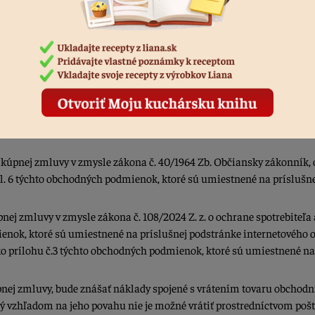
pojených so zodpovednosťou za vady a o existencii a dĺžke trvania 
enok, ktoré sú umiestnené na príslušnej podstránke internetového 
týchto obchodných podmienok, ktoré sú umiestnené na príslušnej po
d kúpnej zmluvy v zmysle zákona č. 108/2024 Z. z. o ochrane spotrebi
vaní práv na odstúpenie od zmluvy informoval v čl. 5 týchto obcho
k spotrebiteľa taktiež riadne informoval o uplatnení práva na ods
ch podmienkach, ktoré sú umiestnené na príslušnej podstránke inte
od kúpnej zmluvy v zmysle zákona č. 40/1964 Zb. Občiansky zákonník,
l. 6 týchto obchodných podmienok, ktoré sú umiestnené na príslušne
nej zmluvy v zmysle zákona č. 108/2024 Z. z. o ochrane spotrebiteľa
mienok, ktoré sú umiestnené na príslušnej podstránke internetového
o prílohu č.3 týchto obchodných podmienok, ktoré sú umiestnené na
úpnej zmluvy, bude znášať náklady spojené s vrátením tovaru obchodní
orý vzhľadom na jeho povahu nie je možné vrátiť prostredníctvom poš