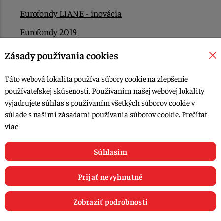
Eurofondy LIANE - inovácia
Eurofondy 2019
Eurofondy 2022/2023
Zásady používania cookies
EÚ Plán obnovy
Táto webová lokalita používa súbory cookie na zlepšenie
Kontakt
používateľskej skúsenosti. Používaním našej webovej lokality
vyjadrujete súhlas s používaním všetkých súborov cookie v
súlade s našimi zásadami používania súborov cookie.
Prečítať
© 2015-2026, LIANA GOLIAŠ s.r.o. všetky práva vyhradené.
viac
Upraviť nastavenia Cookies
Web dizajn: MARLOW DESIGN
Súhlasím
Prijať nevyhnutné
Zobraziť podrobnosti
0
E-shop
Recepty
Články
Obľúbené
Košík