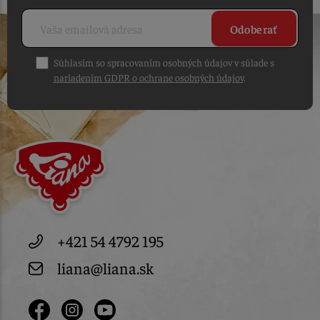
Odoberať
Súhlasím so spracovaním osobných údajov v súlade s
nariadením GDPR o ochrane osobných údajov
.
+421 54 4792 195
liana@liana.sk