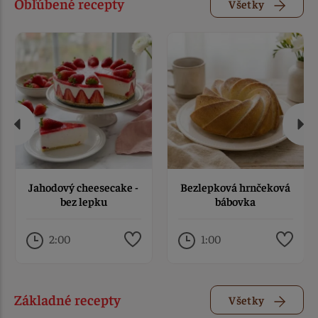
Obľúbené recepty
Všetky
Jahodový cheesecake -
Bezlepková hrnčeková
bez lepku
bábovka
2:00
1:00
Základné recepty
Všetky