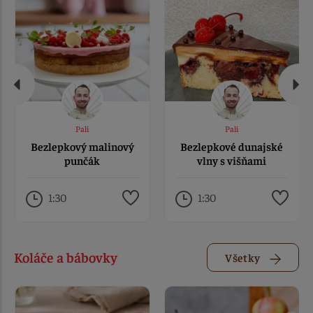
Pali
Pali
Bezlepkový malinový
Bezlepkové dunajské
punčák
vlny s višňami
1:30
1:30
Koláče a bábovky
Všetky