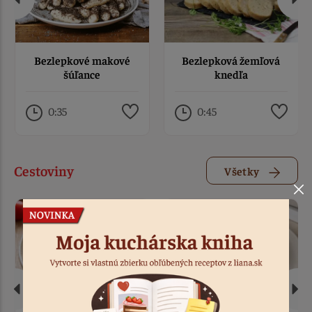
Bezlepkové makové
Bezlepková žemľová
šúľance
knedľa
0:35
0:45
Cestoviny
Všetky