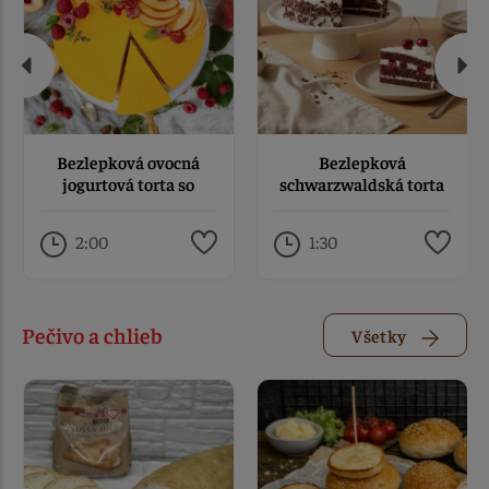
Bezlepková ovocná
Bezlepková
jogurtová torta so
schwarzwaldská torta
želatínou
2:00
1:30
Pečivo a chlieb
Všetky