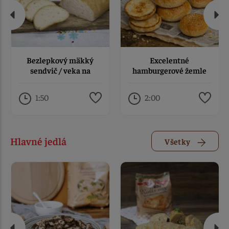
Bezlepkový mäkký
Excelentné
sendvič / veka na
hamburgerové žemle
chlebíčky
bez lepku
1:50
2:00
Hlavné jedlá
Všetky