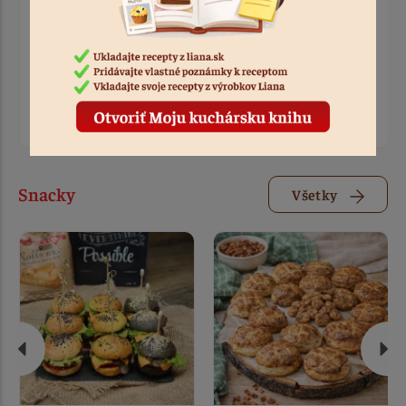
Tatiana
Tatiana
Cestovinový šalát s
Rýchly bezlepkový
tuniakom | Rýchly
obed: Liana cestoviny s
bezlepkový obed z
pečenou zeleninou a
Fusilli Liana
fetou
0:20
0:30
Snacky
Všetky