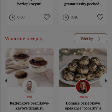
bezlepkovými
granatiersky pochod -
písmenkami
granadír od Liany
0:30
0:40
Vianočné recepty
Všetky
Pali
Tatiana
Bezlepkové perníkovo-
Domáce bezlepkové
kávové tiramisu
opekance "bobaľky" s