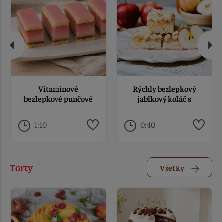
Vitamínové
Rýchly bezlepkový
bezlepkové punčové
jablkový koláč s
rezy s LianaVITom
mrveničkou
1:10
0:40
Torty
Všetky