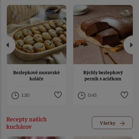
Bezlepkové moravské
Rýchly bezlepkový
koláče
perník s acidkom
1:30
0:45
Recepty našich
Všetky
kuchárov