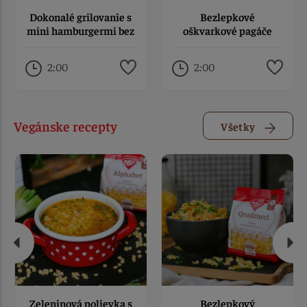
Dokonalé grilovanie s
Bezlepkové
mini hamburgermi bez
oškvarkové pagáče
lepku
2:00
2:00
Vegánske recepty
Všetky
Zeleninová polievka s
Bezlepkový