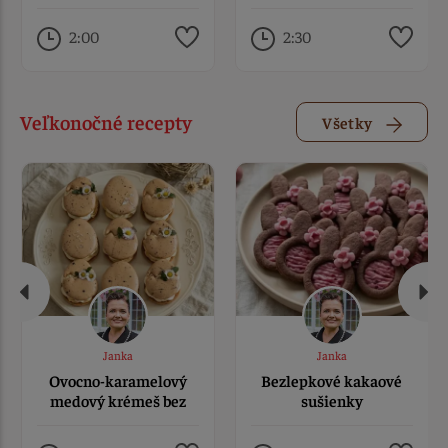
makom
2:00
2:30
Veľkonočné recepty
Všetky
Janka
Janka
Ovocno-karamelový
Bezlepkové kakaové
medový krémeš bez
sušienky
lepku