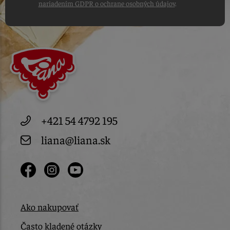
nariadením GDPR o ochrane osobných údajov
.
+421 54 4792 195
liana@liana.sk
Ako nakupovať
Často kladené otázky