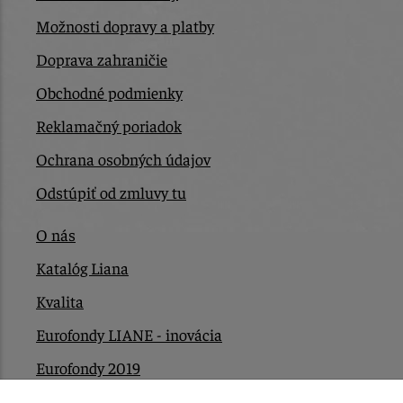
Možnosti dopravy a platby
Doprava zahraničie
Obchodné podmienky
Reklamačný poriadok
Ochrana osobných údajov
Odstúpiť od zmluvy tu
O nás
Katalóg Liana
Kvalita
Eurofondy LIANE - inovácia
Eurofondy 2019
Eurofondy 2022/2023