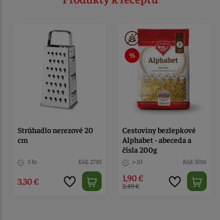
Strúhadlo nerezové 20
Cestoviny bezlepkové
cm
Alphabet - abeceda a
čísla 200g
5 ks
Kód: 2785
> 10
Kód: 5016
1,90 €
3,30 €
2,49 €