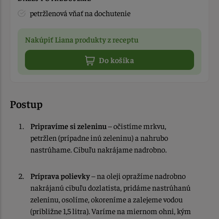
petržlenová vňať na dochutenie
Nakúpiť Liana produkty z receptu
Do košíka
Postup
Pripravíme si zeleninu
– očistíme mrkvu,
petržlen (prípadne inú zeleninu) a nahrubo
nastrúhame. Cibuľu nakrájame nadrobno.
Príprava polievky
– na oleji opražíme nadrobno
nakrájanú cibuľu dozlatista, pridáme nastrúhanú
zeleninu, osolíme, okoreníme a zalejeme vodou
(približne 1,5 litra). Varíme na miernom ohni, kým