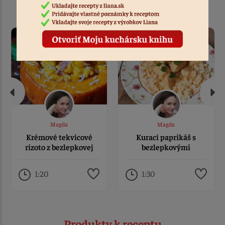
Podobné recepty
Magda
Magda
Krémové tekvicové
Kurací paprikáš s
rizoto z bezlepkovej
bezlepkovými
slovenskej ryže
kolienkami Liana
1:20
1:30
Produkty k receptu