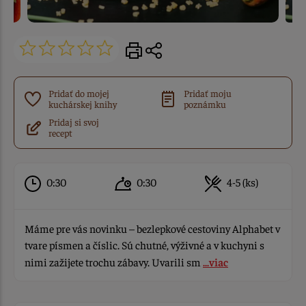
Pridať do mojej
Pridať moju
kuchárskej knihy
poznámku
Pridaj si svoj
recept
0:30
0:30
4-5 (ks)
Máme pre vás novinku – bezlepkové cestoviny Alphabet v
tvare písmen a číslic. Sú chutné, výživné a v kuchyni s
nimi zažijete trochu zábavy. Uvarili sm
...viac