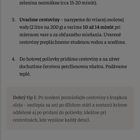
zelenina nezmäkne (cca 15-20 minút).
Uvaríme cestoviny
– nasypeme do vriacej osolenej
vody (2 litre na 200 g) a varíme
10 až 14 minút
pri
miernom vare a za občasného miešania. Uvarené
cestoviny prepláchneme studenou vodou a scedíme.
Do hotovej polievky pridáme cestoviny a na záver
dochutíme čerstvou petržlenovou vňaťou. Podávame
teplé.
Dobrý tip 1
: Po scedení premiešajte cestoviny s kvapkou
oleja – nezlepia sa ani po dlhšom státí a zostanú krásne
oddelené aj po pridaní do polievky. Ideálne pri
cestovinách, kde vynikne každý detail.