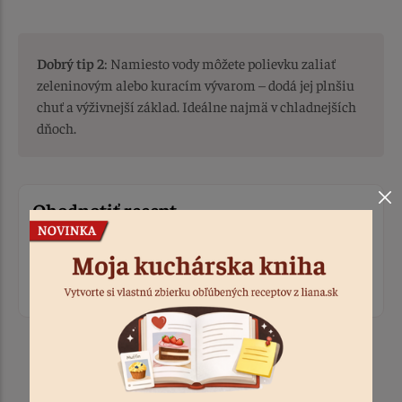
Dobrý tip 2
: Namiesto vody môžete polievku zaliať
zeleninovým alebo kuracím vývarom – dodá jej plnšiu
chuť a výživnejší základ. Ideálne najmä v chladnejších
dňoch.
Ohodnotiť recept
Prihláste sa, ak chcete pridať hodnotenie.
Prihlásiť sa