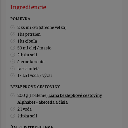
Ingrediencie
POLIEVKA
2 ks mrkva (stredne veľká)
1 ks petržlen
1 ks cibuľa
50 ml olej / maslo
štipka soli
čierne korenie
rasca mletá
1 - 1,5 l voda / vývar
BEZLEPKOVÉ CESTOVINY
200 g (1 balenie)
Liana bezlepkové cestoviny
Alphabet - abeceda a čísla
2 l voda
štipka soli
ĎALEJ POTREBUJEME