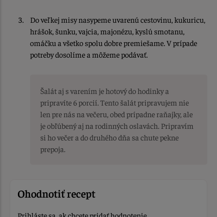
Do veľkej misy nasypeme uvarenú cestovinu, kukuricu,
hrášok, šunku, vajcia, majonézu, kyslú smotanu,
omáčku a všetko spolu dobre premiešame. V prípade
potreby dosolíme a môžeme podávať.
Šalát aj s varením je hotový do hodinky a
pripravíte 6 porcií. Tento šalát pripravujem nie
len pre nás na večeru, obed prípadne raňajky, ale
je obľúbený aj na rodinných oslavách. Pripravím
si ho večer a do druhého dňa sa chute pekne
prepoja.
Ohodnotiť recept
Prihláste sa, ak chcete pridať hodnotenie.