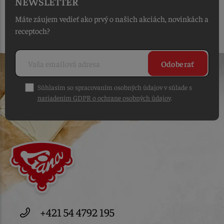
NEWSLETTER
Máte záujem vedieť ako prvý o našich akciách, novinkách a
receptoch?
Odoberať
Súhlasím so spracovaním osobných údajov v súlade s
nariadením GDPR o ochrane osobných údajov
.
+421 54 4792 195