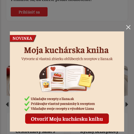
Prihlásiť sa
Podobné recepty
Tatiana
Tatiana
Cestovinový šalát s
Rýchly bezlepkový