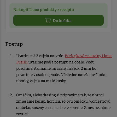
Nakúpiť Liana produkty z receptu
Do košíka
Postup
Uvaríme si 3 vajcia natvrdo.
Bezlepkové cestoviny Liana
Fusilli
uvaríme podľa postupu na obale. Vodu
posolíme. Ak máme mrazený hrášok, 2 min ho
povaríme v osolenej vode. Následne narežeme šunku,
uhorky, vajcia na malé kúsky.
Omáčku, alebo dresing si pripravíme tak, že v hrnci
zmiešame kečup, horčicu, sójovú omáčku, worčestrovú
omáčku, sušený cesnak a biele korenie. Zmes necháme
zovrieť.