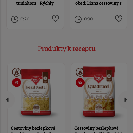
tuniakom | Rýchly
obed: Liana cestoviny s
bezlepkový obed z
pečenou zeleninou a
Fusilli Liana
fetou
0:20
0:30
Produkty k receptu
Cestoviny bezlepkové
Cestoviny bezlepkové