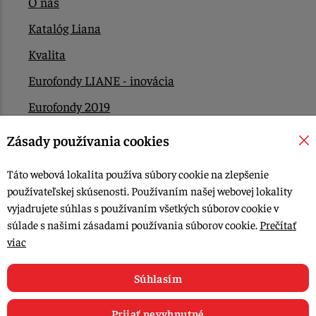
O nás
Katalóg Liana
Kvalita
Eurofondy LIANE - inovácia
Eurofondy 2019
Eurofondy 2022/2023
Zásady používania cookies
EÚ Plán obnovy
Táto webová lokalita používa súbory cookie na zlepšenie
Kontakt
používateľskej skúsenosti. Používaním našej webovej lokality
vyjadrujete súhlas s používaním všetkých súborov cookie v
súlade s našimi zásadami používania súborov cookie.
Prečítať
© 2015-2026, LIANA GOLIAŠ s.r.o. všetky práva vyhradené.
viac
Upraviť nastavenia Cookies
Web dizajn: MARLOW DESIGN
Súhlasím
Prijať nevyhnutné