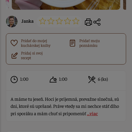
Janka
Pridať do mojej
Pridať moju
kuchárskej knihy
poznámku
Pridaj si svoj
recept
1:00
1:00
6 (ks)
A máme tu jeseň. Hoci je príjemná, prevažne slnečná, sú
dni, ktoré sú upršané. Práve vtedy sa mi nechce stáť dlho
pri sporáku a mám chuť si pripomenúť
...viac