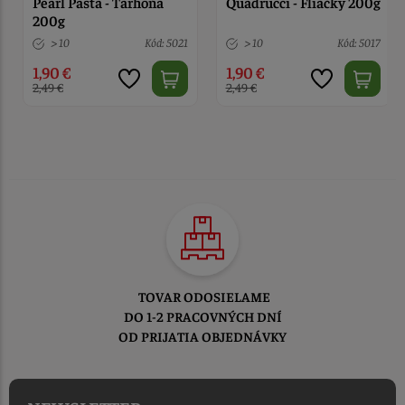
Pearl Pasta - Tarhoňa
Quadrucci - Fliačky 200g
200g
> 10
Kód: 5021
> 10
Kód: 5017
1,90 €
1,90 €
2,49 €
2,49 €
TOVAR ODOSIELAME
DO 1-2 PRACOVNÝCH DNÍ
OD PRIJATIA OBJEDNÁVKY