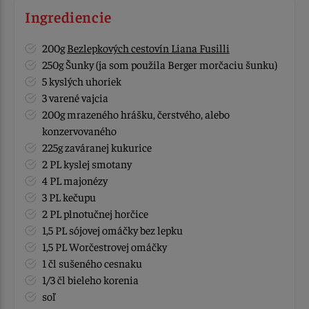
Ingrediencie
200g
Bezlepkových cestovín Liana Fusilli
250g Šunky (ja som použila Berger morčaciu šunku)
5 kyslých uhoriek
3 varené vajcia
200g mrazeného hrášku, čerstvého, alebo
konzervovaného
225g zaváranej kukurice
2 PL kyslej smotany
4 PL majonézy
3 PL kečupu
2 PL plnotučnej horčice
1,5 PL sójovej omáčky bez lepku
1,5 PL Worčestrovej omáčky
1 čl sušeného cesnaku
1/3 čl bieleho korenia
soľ