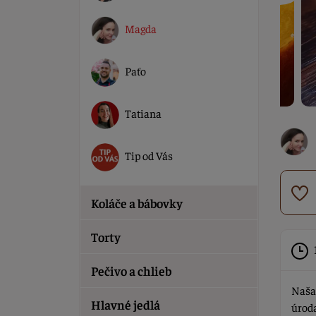
Magda
Paťo
Tatiana
Tip od Vás
Koláče a bábovky
Torty
Pečivo a chlieb
Naša 
Hlavné jedlá
úroda