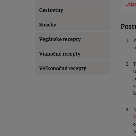
...via
Cestoviny
Snacky
Post
Vegánske recepty
P
m
Vianočné recepty
T
Veľkonočné recepty
u
p
v
k
N
L
o
p