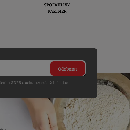
SPOĽAHLIVÝ
PARTNER
Odoberať
dením GDPR o ochrane osobných údajov
.
nás