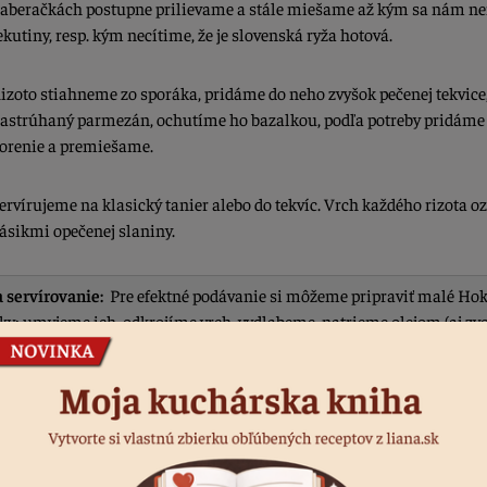
aberačkách postupne prilievame a stále miešame až kým sa nám n
ekutiny, resp. kým necítime, že je slovenská ryža hotová.
izoto stiahneme zo sporáka, pridáme do neho zvyšok pečenej tekvice
astrúhaný parmezán, ochutíme ho bazalkou, podľa potreby pridáme 
orenie a premiešame.
ervírujeme na klasický tanier alebo do tekvíc. Vrch každého rizota 
ásikmi opečenej slaniny.
a servírovanie:
Pre efektné podávanie si môžeme pripraviť malé Ho
čky: umyjeme ich, odkrojíme vrch, vydlabeme, natrieme olejom (aj zv
 osolíme, okoreníme a pečieme približne 50 minút pri 175 °C. Takto
ú nádherné prírodné „tekvicové taniere“, ktoré pozdvihnú celé jedlo.
dnotiť recept