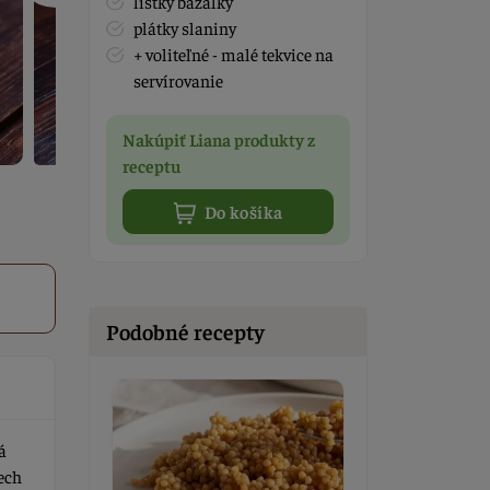
lístky bazalky
plátky slaniny
+ voliteľné - malé tekvice na
servírovanie
Nakúpiť Liana produkty z
receptu
Do košíka
Podobné recepty
á
ech