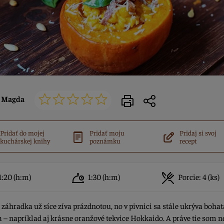
Magda
Pridať do mojej
Pridať moju
Pridaj si svoj
kuchárskej knihy
poznámku
recept
1:20
(h:m)
1:30
(h:m)
Porcie:
4 (ks)
záhradka už síce zíva prázdnotou, no v pivnici sa stále ukrýva bohat
 – napríklad aj krásne oranžové tekvice Hokkaido. A práve tie som n