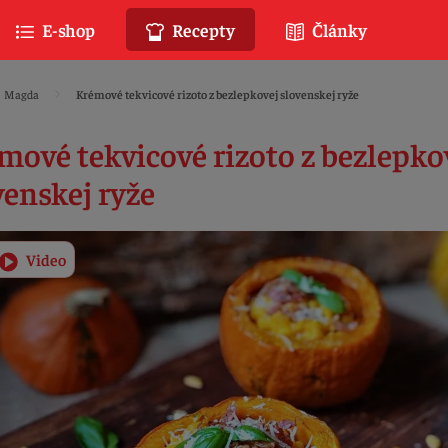
E-shop
Recepty
Články
Magda
Krémové tekvicové rizoto z bezlepkovej slovenskej ryže
mové tekvicové rizoto z bezlepko
venskej ryže
Video