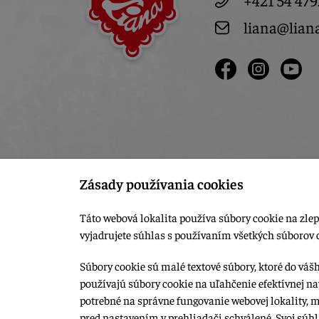
+421 54 479
liana@lian
Zásady používania cookies
Táto webová lokalita používa súbory cookie na zlep
vyjadrujete súhlas s používaním všetkých súborov 
Súbory cookie sú malé textové súbory, ktoré do váš
používajú súbory cookie na uľahčenie efektívnej na
© 2015-2026, LIANA GOLIAŠ s.r.o. všetky práva vyhradené.
potrebné na správne fungovanie webovej lokality, 
Upraviť nastavenia Cookies
pred nastavením v prehliadači schválené. Svoj súh