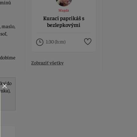
eminú
Magda
Kurací paprikáš s
bezlepkovými
, maslo,
kolienkami Liana
soľ,
1:30 (h:m)
ozdobíme
Zobraziť všetky
kkaido
onka),