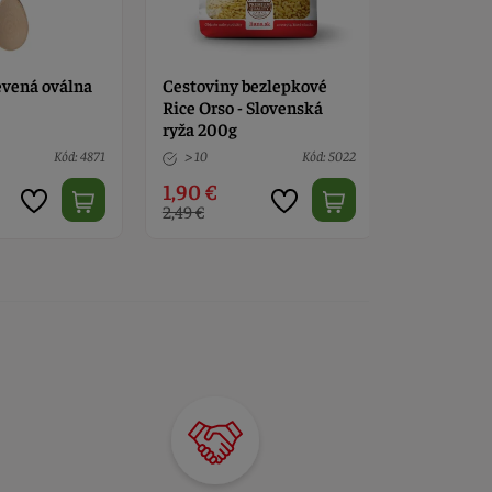
evená oválna
Cestoviny bezlepkové
Cestoviny
Rice Orso - Slovenská
Pearl Past
ryža 200g
200g
Kód: 4871
> 10
Kód: 5022
> 10
1,90 €
1,90 €
2,49 €
2,49 €