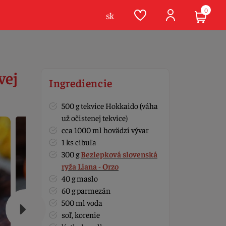
0
sk
vej
Ingrediencie
500 g tekvice Hokkaido (váha
už očistenej tekvice)
cca 1000 ml hovädzí vývar
1 ks cibuľa
300 g
Bezlepková slovenská
ryža Liana - Orzo
40 g maslo
60 g parmezán
500 ml voda
soľ, korenie