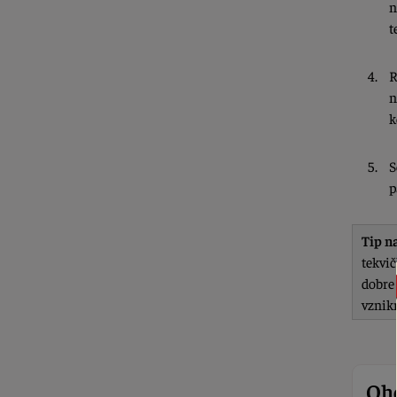
n
t
R
n
k
S
p
Tip n
tekvi
dobre
vznikn
Oho