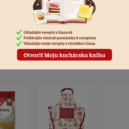
áste sa, ak chcete pridať hodnotenie.
rihlásiť sa
Produkty k receptu