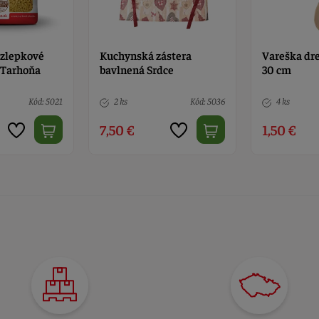
ezlepkové
Kuchynská zástera
Vareška dr
- Tarhoňa
bavlnená Srdce
30 cm
Kód: 5021
2 ks
Kód: 5036
4 ks
7,50 €
1,50 €