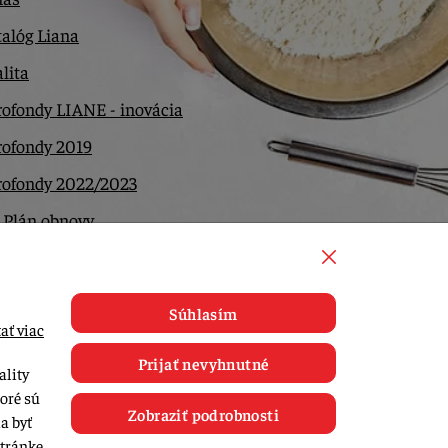
alóg Liana
lita
ofondy LIANE - inovácia
rofondy 2019
rofondy 2022/2023
 Plán obnovy
ntakt
Súhlasím
ať viac
Prijať nevyhnutné
ality
toré sú
Zobraziť podrobnosti
a byť
tránke.