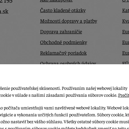
2 195
Často kladené otázky
Kat
a.sk
Možnosti dopravy a platby
Kva
Doprava zahraničie
Eur
Obchodné podmienky
Eu
Reklamačný poriadok
Eu
Ochrana osobných údajov
EÚ
Odstúpiť od zmluvy tu
Ko
šenie používateľskej skúsenosti. Používaním našej webovej lokality
cookie v súlade s našimi zásadami používania súborov cookie.
Prečít
ho počítača umiestňujú vami navštívené webové lokality. Webové lok
vigácie a vykonania určitých funkcií používateľom. Súbory cookie, k
možno nastaviť bez vášho súhlasu. Všetky ostatné súbory cookie musi
las s používaním súborov cookie môžete kedykoľvek zmeniť na tejto s