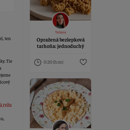
Tatiana
í, ten
Opražená bezlepková
tarhoňa: jednoduchý
recept na chutnú
prílohu
ky. Tie
0:20 (h:m)
a
lejeme
vicový
ú ryžu
mu,