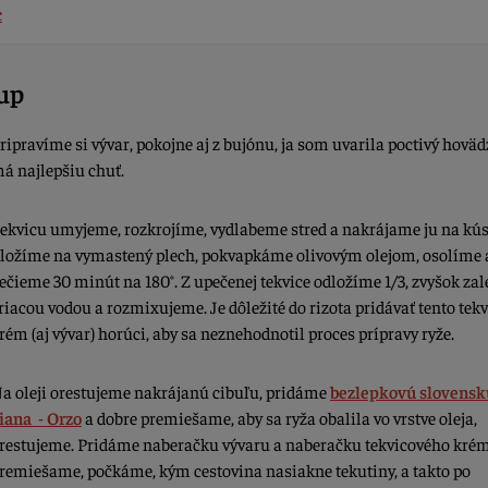
c
up
ripravíme si vývar, pokojne aj z bujónu, ja som uvarila poctivý hovädz
á najlepšiu chuť.
ekvicu umyjeme, rozkrojíme, vydlabeme stred a nakrájame ju na kús
ložíme na vymastený plech, pokvapkáme olivovým olejom, osolíme 
ečieme 30 minút na 180°. Z upečenej tekvice odložíme 1/3, zvyšok za
riacou vodou a rozmixujeme. Je dôležité do rizota pridávať tento tek
rém (aj vývar) horúci, aby sa neznehodnotil proces prípravy ryže.
a oleji orestujeme nakrájanú cibuľu, pridáme
bezlepkovú slovensk
iana - Orzo
a dobre premiešame, aby sa ryža obalila vo vrstve oleja,
restujeme. Pridáme naberačku vývaru a naberačku tekvicového kré
remiešame, počkáme, kým cestovina nasiakne tekutiny, a takto po