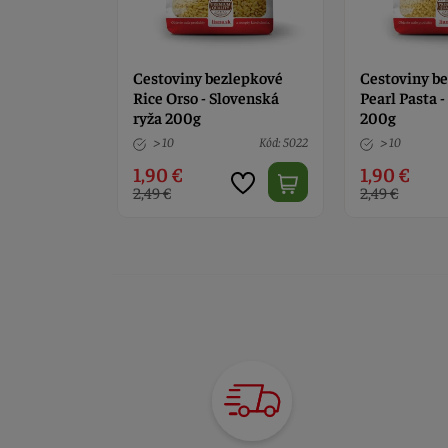
ená oválna
Cestoviny bezlepkové
Cestoviny b
Rice Orso - Slovenská
Pearl Pasta 
ryža 200g
200g
Kód: 4871
> 10
Kód: 5022
> 10
1,90 €
1,90 €
2,49 €
2,49 €