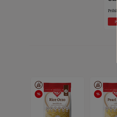
Prihl
P