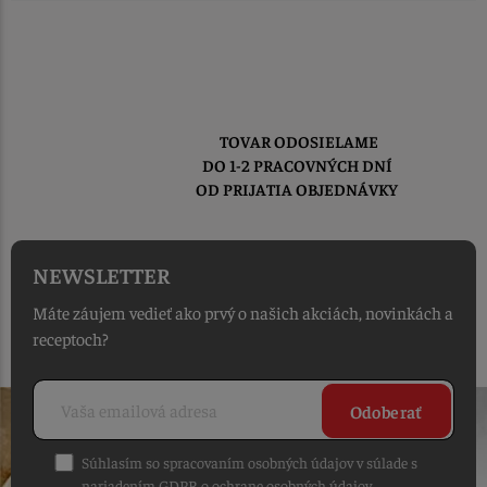
TOVAR ODOSIELAME
DO 1-2 PRACOVNÝCH DNÍ
OD PRIJATIA OBJEDNÁVKY
NEWSLETTER
Máte záujem vedieť ako prvý o našich akciách, novinkách a
receptoch?
Odoberať
Súhlasím so spracovaním osobných údajov v súlade s
nariadením GDPR o ochrane osobných údajov
.