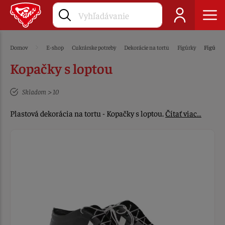
Domov
E-shop
Cukrárske potreby
Dekorácie na tortu
Figúrky
Figúrky
Kopačky s loptou
Skladom > 10
Plastová dekorácia na tortu - Kopačky s loptou.
Čítať viac…