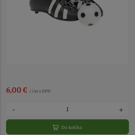
6,00 €
/ 1 ks s DPH
-
+
Do košíka