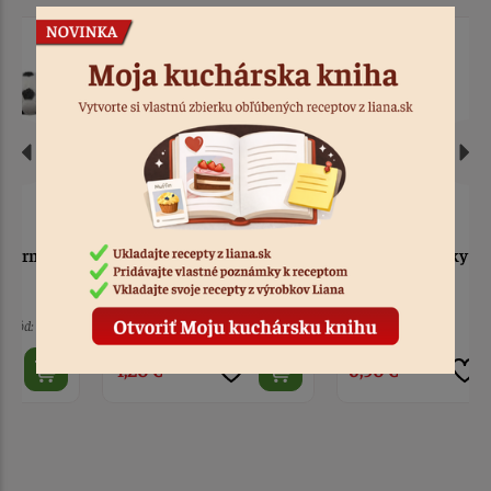
Futbalové lopty sada 8ks
Zápich Kopačky s loptou
8 ks
Kód: 7637
2 ks
Kód: 7816
4,20 €
6,90 €