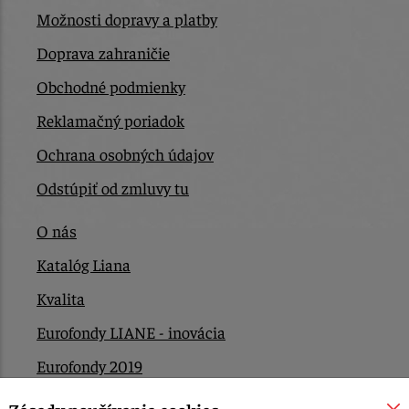
Možnosti dopravy a platby
Doprava zahraničie
Obchodné podmienky
Reklamačný poriadok
Ochrana osobných údajov
Odstúpiť od zmluvy tu
O nás
Katalóg Liana
Kvalita
Eurofondy LIANE - inovácia
Eurofondy 2019
Eurofondy 2022/2023