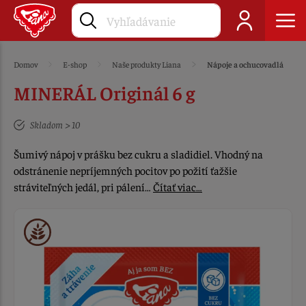
Domov
E-shop
Naše produkty Liana
Nápoje a ochucovadlá
MINERÁL Originál 6 g
Skladom > 10
Šumivý nápoj v prášku bez cukru a sladidiel. Vhodný na
odstránenie nepríjemných pocitov po požití ťažšie
stráviteľných jedál, pri pálení…
Čítať viac…