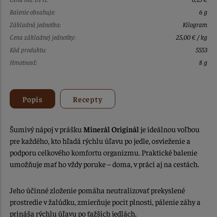
Balenie obsahuje:
6 g
Základná jednotka:
Kilogram
Cena základnej jednotky:
25,00 € / kg
Kód produktu:
5553
Hmotnosť:
8 g
Popis
Recepty
Šumivý nápoj v prášku
Minerál Originál
je ideálnou voľbou
pre každého, kto hľadá rýchlu úľavu po jedle, osvieženie a
podporu celkového komfortu organizmu. Praktické balenie
umožňuje mať ho vždy poruke – doma, v práci aj na cestách.
Jeho účinné zloženie pomáha neutralizovať prekyslené
prostredie v žalúdku, zmierňuje pocit plnosti, pálenie záhy a
prináša rýchlu úľavu po ťažších jedlách.