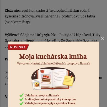
Zloženie:
regulátor kyslosti (hydrogénuhličitan sodný,
kyselina citrónová, kyselina vínna), protihudkujúca látka
(oxid kremičitý).
Výživové údaje na 100g výrobku
: Energia 17 kJ/ 4 kcal, Tuky
0g z toho nasýtené mastné kyseliny 0g, Sacharidy 0g z toho
cukry 0g, Bielkoviny 0g, Soľ 1,0 g.
Počet kusov v kartóne:
100 ks, cena je uvedená za 1 kus
Skladovať v suchu a chrániť pred teplom. Nesprávnym
skladovaním môže dôjsť k zhrudkovateniu, stvrdnutiu obsahu
vrecka, prípadne nafúknutiu vrecka. Neznižuje to účinok.
V týchto predajnach už dnes