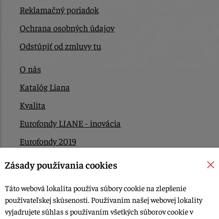
Reklamačný poriadok
Ochrana osobných údajov
Odstúpiť od zmluvy tu
O nás
Katalóg Liana
Kvalita
Eurofondy LIANE - inovácia
Eurofondy 2019
Eurofondy 2022/2023
Zásady používania cookies
EÚ Plán obnovy
Táto webová lokalita používa súbory cookie na zlepšenie
Kontakt
používateľskej skúsenosti. Používaním našej webovej lokality
vyjadrujete súhlas s používaním všetkých súborov cookie v