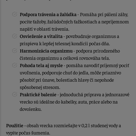
Podpora trávenia a žalúdka
- Pomáha pri pálení záhy,
pocite ťažoby, žalúdočných ťažkostiach a nepríjemnom
napätí v oblastí trávenia.
Osvieženie a vitalita
- povzbudzuje organizmus a
prispieva k lepšej telesnej kondícii počas dňa.
Harmonizácia organizmu
- podpora prirodzeného
čistenia organizmu a celková rovnováha tela.
Pohoda tela aj mysle
- pomáha navodiť príjemný pociť
uvoľnenia, podporuje chuť do jedla, môže priaznivo
pôsobiť pri únave, bolestiach hlavy či nepohode
spôsobenej stresom.
Praktické balenie
- jednoduchá príprava a jednorazové
vrecko sú ideálne do kabelky, auta, práce alebo na
dovolenku.
Použitie -
obsah vrecka rozmiešajte v 0,2 l studenej vody a
vypite počas šumenia.