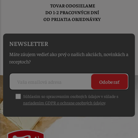
TOVAR ODOSIELAME
DO 1-2 PRACOVNÝCH DNÍ
OD PRIJATIA OBJEDNÁVKY
NEWSLETTER
Máte záujem vedieť ako prvý o našich akciách, novinkách a
receptoch?
Odoberať
Súhlasím so spracovaním osobných údajov v súlade s
nariadením GDPR o ochrane osobných údajov
.