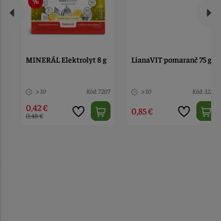
MINERÁL Elektrolyt 8 g
LianaVIT pomaranč 75 g
> 10
Kód: 7207
> 10
Kód: 3229
0,42 €
0,85 €
0,48 €