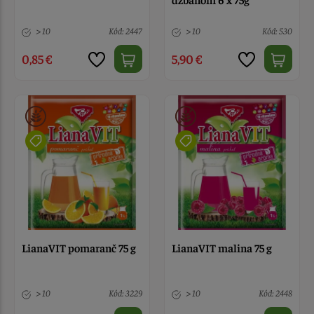
> 10
Kód: 2447
> 10
Kód: 530
0,85 €
5,90 €
LianaVIT pomaranč 75 g
LianaVIT malina 75 g
> 10
Kód: 3229
> 10
Kód: 2448