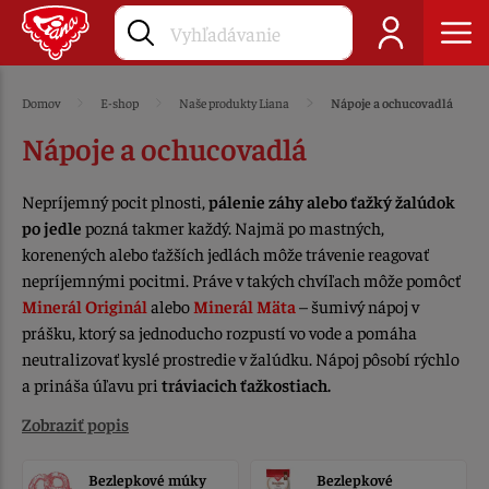
Domov
E-shop
Naše produkty Liana
Nápoje a ochucovadlá
Nápoje a ochucovadlá
Nepríjemný pocit plnosti,
pálenie záhy alebo ťažký žalúdok
po jedle
pozná takmer každý. Najmä po mastných,
korenených alebo ťažších jedlách môže trávenie reagovať
nepríjemnými pocitmi. Práve v takých chvíľach môže pomôcť
Minerál Originál
alebo
Minerál Mäta
– šumivý nápoj v
prášku, ktorý sa jednoducho rozpustí vo vode a pomáha
neutralizovať kyslé prostredie v žalúdku. Nápoj pôsobí rýchlo
a prináša úľavu pri
tráviacich ťažkostiach.
Zobraziť popis
Bezlepkové múky
Bezlepkové