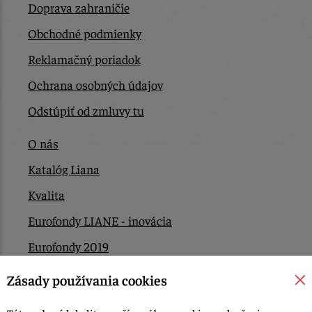
Doprava zahraničie
Obchodné podmienky
Reklamačný poriadok
Ochrana osobných údajov
Odstúpiť od zmluvy tu
O nás
Katalóg Liana
Kvalita
Eurofondy LIANE - inovácia
Eurofondy 2019
Eurofondy 2022/2023
Zásady používania cookies
EÚ Plán obnovy