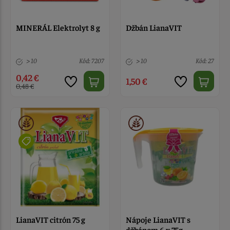
MINERÁL Elektrolyt 8 g
Džbán LianaVIT
> 10
Kód: 7207
> 10
Kód: 27
0,42 €
1,50 €
0,48 €
LianaVIT citrón 75 g
Nápoje LianaVIT s
džbánom 6 x 75g