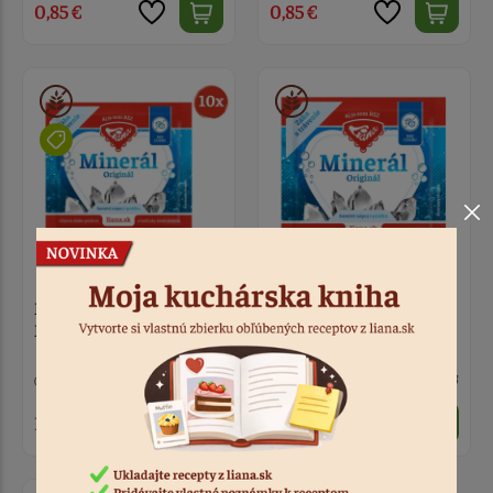
0,85 €
0,85 €
MINERÁL Originál 6 g
MINERÁL Originál 6 g
MULTIPACK - 10 ks
> 10
Kód: 7773
> 10
Kód: 5553
1,20 €
0,15 €