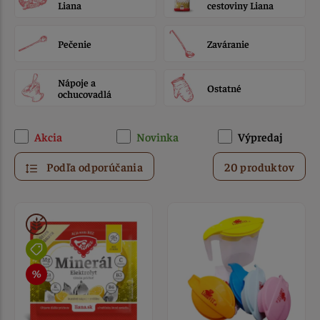
Liana
cestoviny Liana
Pečenie
Zaváranie
Nápoje a
Ostatné
ochucovadlá
Akcia
Novinka
Výpredaj
Podľa odporúčania
20 produktov