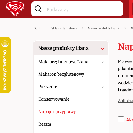
Dom
Sklep internetowy
Nasze produkty Liana
N
Nap
Nasze produkty Liana
Prawie 
Mąki bezglutenowe Liana
pikantn
Makaron bezglutenowy
moment
wodzie 
Pieczenie
trawie
Konserwowanie
Zobrazi
Napoje i przyprawy
Ak
Reszta