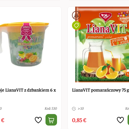
je LianaVIT z dzbankiem 6 x
LianaVIT pomarańczowy 75 g
10
Kod: 530
> 10
Ko
 €
0,85 €