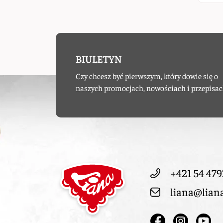
BIULETYN
Czy chcesz być pierwszym, który dowie się o
naszych promocjach, nowościach i przepisac
+421 54 479
liana@lian