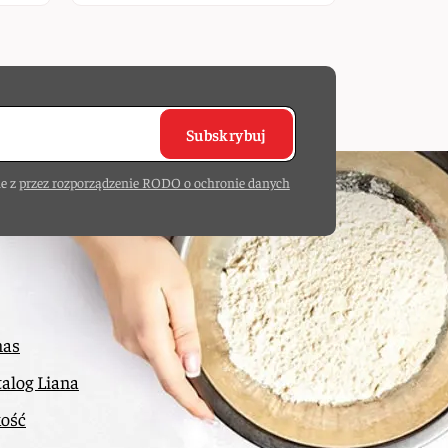
Subskrybuj
e z
przez rozporządzenie RODO o ochronie danych
nas
alog Liana
kość