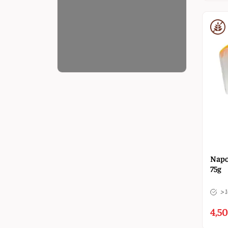
Napo
75g
> 
4,50