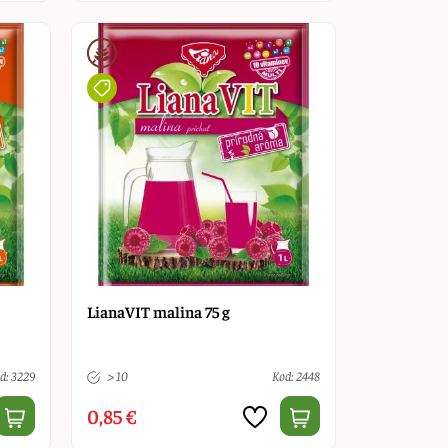
LianaVIT malina 75 g
d: 3229
> 10
Kod: 2448
0,85 €