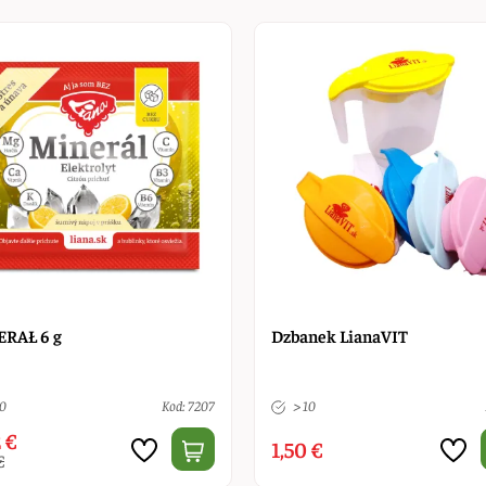
RAŁ 6 g
Dzbanek LianaVIT
10
Kod: 7207
> 10
 €
1,50 €
€