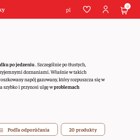
0
ky
pl
ądku po jedzeniu
. Szczególnie po tłustych,
przyjemnymi doznaniami. Właśnie w takich
roszkowany napój gazowany, który rozpuszcza się w
 szybko i przynosi ulgę w
problemach
Podľa odporúčania
20 produkty