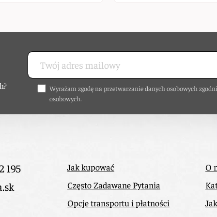
h?
Wyrażam zgodę na przetwarzanie danych osobowych zgodni
osobowych
.
2 195
Jak kupować
O 
Często Zadawane Pytania
Kat
a.sk
Opcje transportu i płatności
Ja