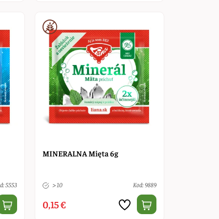
MINERALNA Mięta 6g
d: 5553
> 10
Kod: 9889
0,15 €