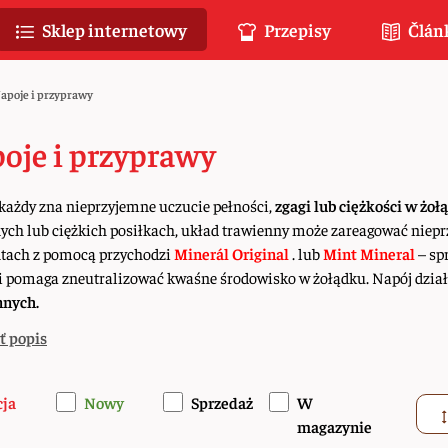
Sklep internetowy
Przepisy
Člán
apoje i przyprawy
oje i przyprawy
każdy zna nieprzyjemne uczucie pełności,
zgagi lub ciężkości w żoł
ych lub ciężkich posiłkach, układ trawienny może zareagować nie
ach z pomocą przychodzi
Minerál Original
.
lub
Mint Mineral
– sp
i pomaga zneutralizować kwaśne środowisko w żołądku. Napój działa
nnych.
ť popis
cja
Nowy
Sprzedaż
W
magazynie