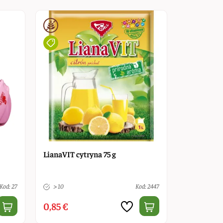
LianaVIT cytryna 75 g
Kod: 27
> 10
Kod: 2447
0,85 €