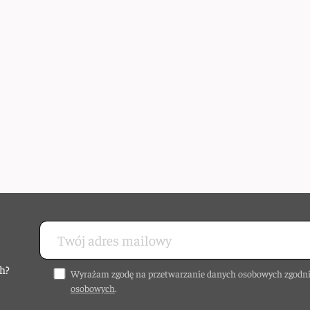
h?
Wyrażam zgodę na przetwarzanie danych osobowych zgodni
osobowych
.