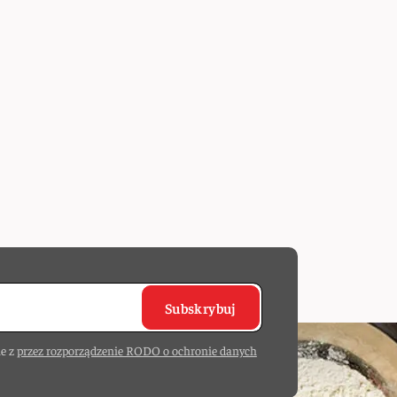
Subskrybuj
e z
przez rozporządzenie RODO o ochronie danych