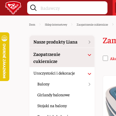
Dom
Sklep internetowy
Zaopatrzenie cukiernicze
Zam
Nasze produkty Liana
Zaopatrzenie
Ak
cukiernicze
Uroczystości i dekoracje
Balony
Girlandy balonowe
Stojaki na balony