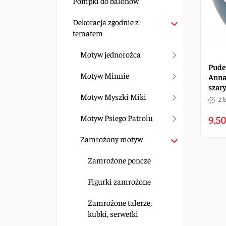
Pompki do balonów
Dekoracja zgodnie z
tematem
Motyw jednorożca
Pude
Motyw Minnie
Anna 
szar
Motyw Myszki Miki
2 k
Motyw Psiego Patrolu
9,50
Zamrożony motyw
Zamrożone poncze
Figurki zamrożone
Zamrożone talerze,
kubki, serwetki