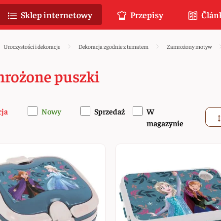
Sklep internetowy
Przepisy
Člán
Uroczystości i dekoracje
Dekoracja zgodnie z tematem
Zamrożony motyw
rożone puszki
cja
Nowy
Sprzedaż
W
magazynie