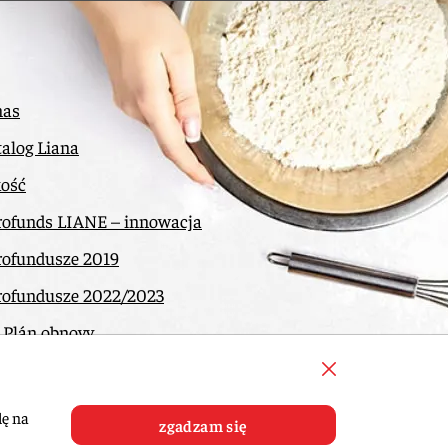
nas
alog Liana
kość
rofunds LIANE – innowacja
rofundusze 2019
rofundusze 2022/2023
 Plán obnovy
ntakt
dę na
zgadzam się