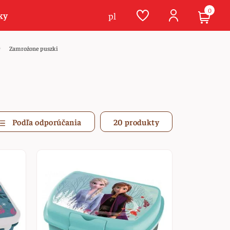
0
ky
pl
Zamrożone puszki
Podľa odporúčania
20 produkty