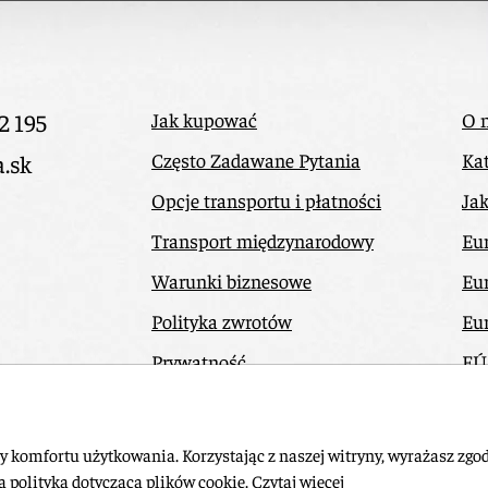
2 195
Jak kupować
O 
Często Zadawane Pytania
Kat
a.sk
Opcje transportu i płatności
Ja
Transport międzynarodowy
Eu
Warunki biznesowe
Eu
Polityka zwrotów
Eu
Prywatność
EÚ
Odstúpiť od zmluvy tu
Ko
y komfortu użytkowania. Korzystając z naszej witryny, wyrażasz zgo
ą polityką dotyczącą plików cookie.
Czytaj więcej