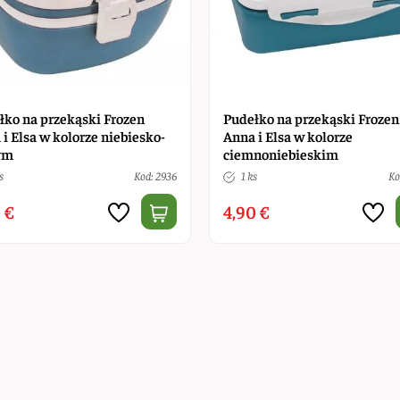
łko na przekąski Frozen
Pudełko na przekąski Frozen
i Elsa w kolorze niebiesko-
Anna i Elsa w kolorze
ym
ciemnoniebieskim
s
Kod: 2936
1 ks
Ko
 €
4,90 €