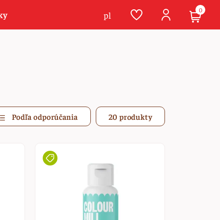
0
ky
pl
Podľa odporúčania
20 produkty