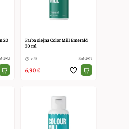
on 20
Farba olejna Color Mill Emerald
20 ml
d: 3975
> 10
Kod: 3974
6,90 €