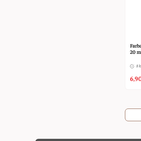
Farba
20 m
8 k
6,90