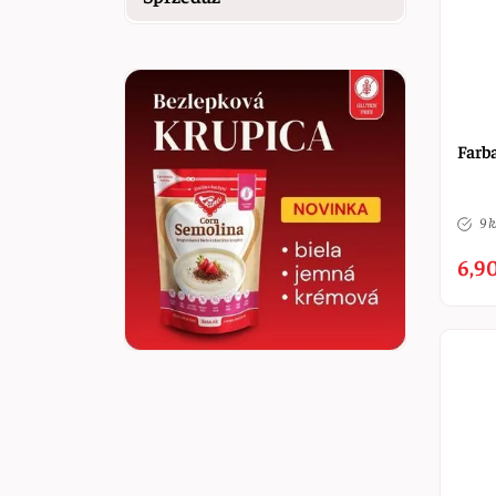
Farba
9 k
6,90