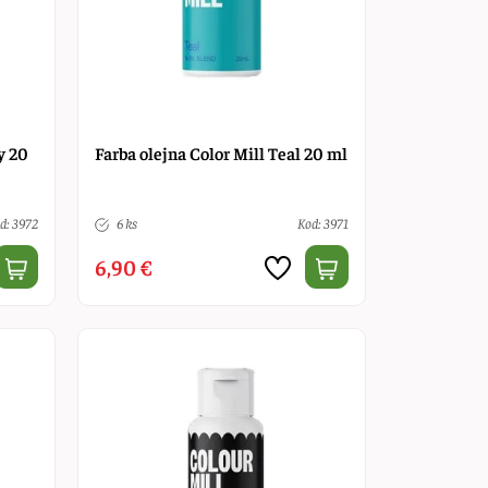
y 20
Farba olejna Color Mill Teal 20 ml
d: 3972
6 ks
Kod: 3971
6,90 €