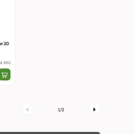
ow 20
d: 3852
1/2