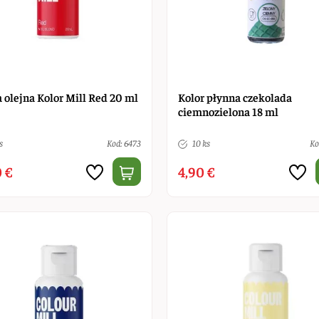
 olejna Kolor Mill Red 20 ml
Kolor płynna czekolada
ciemnozielona 18 ml
s
Kod: 6473
10 ks
Ko
 €
4,90 €