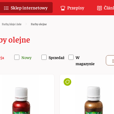
Sklep internetowy
Przepisy
Člán
Farby, kleje i żele
Farby olejne
by olejne
cja
Nowy
Sprzedaż
W
magazynie