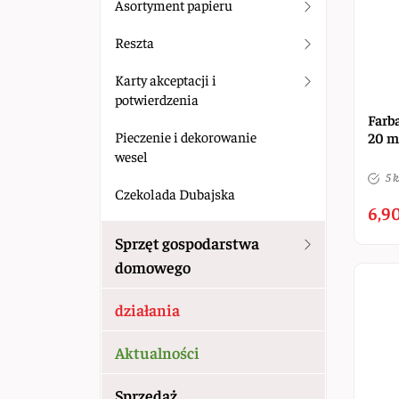
Asortyment papieru
Reszta
Karty akceptacji i
potwierdzenia
Farba
Pieczenie i dekorowanie
20 m
wesel
5 k
Czekolada Dubajska
6,90
Sprzęt gospodarstwa
domowego
działania
Aktualności
Sprzedaż