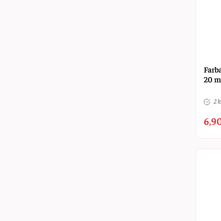
Farba
20 m
2 k
6,90