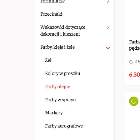
Formularze
Przecinaki
Wskazówki dotyczące
dekoracji i kieszeni
Farb
Farby, kleje i żele
pędz
Żel
5 k
Kolory w proszku
6,30
Farby olejne
Farby w sprayu
Markery
Farby aerografowe