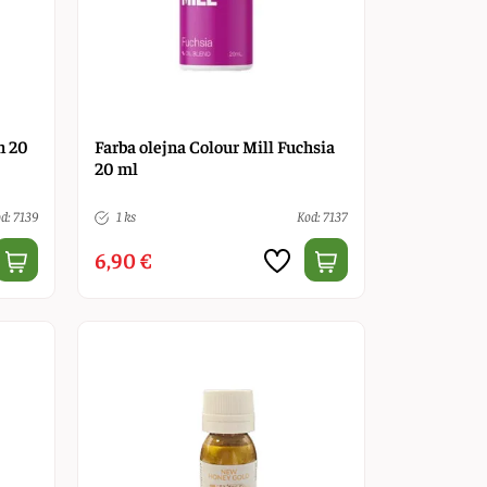
n 20
Farba olejna Colour Mill Fuchsia
20 ml
d: 7139
1 ks
Kod: 7137
6,90 €