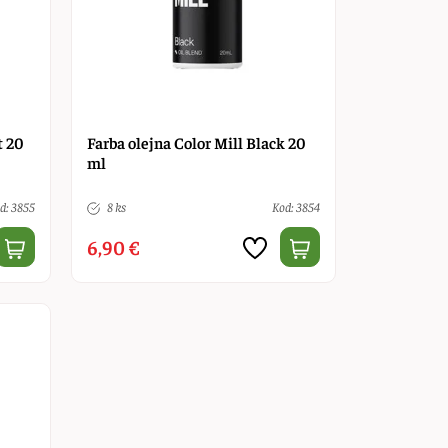
t 20
Farba olejna Color Mill Black 20
ml
d: 3855
8 ks
Kod: 3854
6,90 €