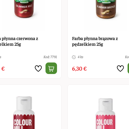
a płynna czerwona z
Farba płynna brązowa z
elkiem 25g
pędzelkiem 25g
s
Kod: 7791
4 ks
Ko
 €
6,30 €