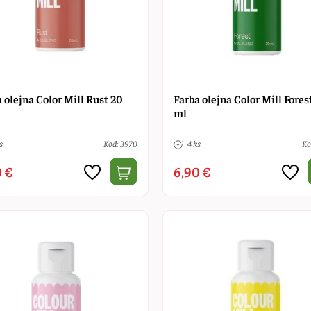
 olejna Color Mill Rust 20
Farba olejna Color Mill Fores
ml
s
Kod: 3970
4 ks
Ko
 €
6,90 €