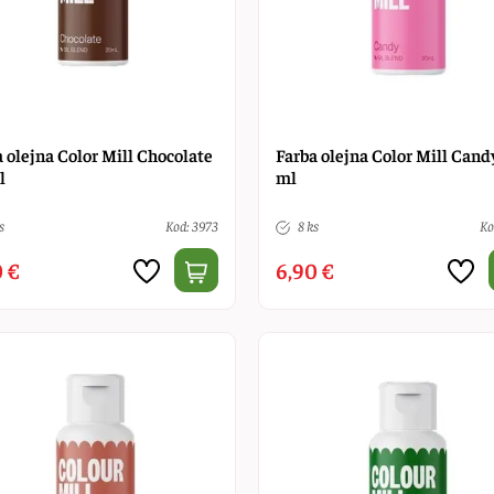
 olejna Color Mill Chocolate
Farba olejna Color Mill Cand
l
ml
s
Kod: 3973
8 ks
Ko
 €
6,90 €