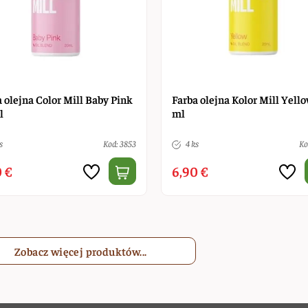
 olejna Color Mill Baby Pink
Farba olejna Kolor Mill Yell
l
ml
s
Kod: 3853
4 ks
Ko
 €
6,90 €
Zobacz więcej produktów...