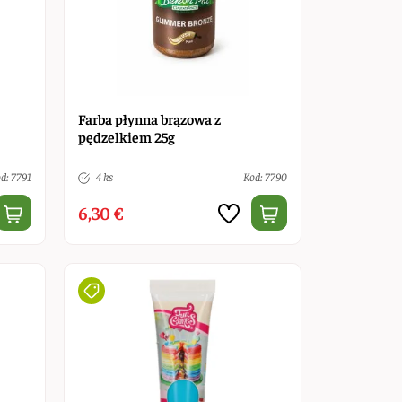
Farba płynna brązowa z
pędzelkiem 25g
d: 7791
4 ks
Kod: 7790
6,30 €