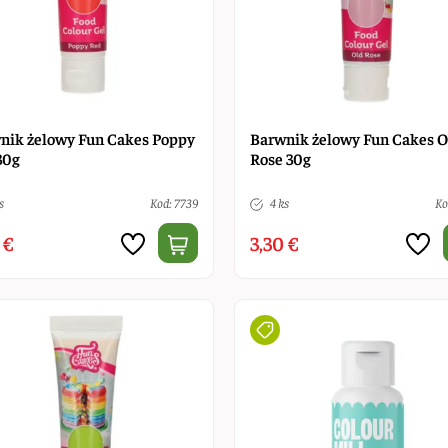
nik żelowy Fun Cakes Poppy
Barwnik żelowy Fun Cakes O
30g
Rose 30g
s
Kod: 7739
4 ks
Ko
 €
3,30 €