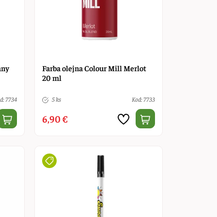
any
Farba olejna Colour Mill Merlot
20 ml
d: 7734
5 ks
Kod: 7733
6,90 €