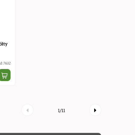
ółty
d: 7632
1/11