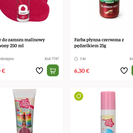
y do zamszu malinowy
Farba płynna czerwona z
wony 250 ml
pędzelkiem 25g
edostępne
Kod: 7747
5 ks
Ko
 €
6,30 €