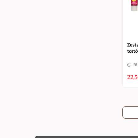
Zest
tort
10 
22,5