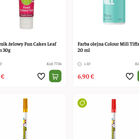
nik żelowy Fun Cakes Leaf
Farba olejna Colour Mill Tiff
n 30g
20 ml
10
Kod: 7736
> 10
Ko
 €
6,90 €