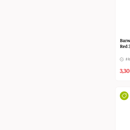
Barw
Red 
8 k
3,30