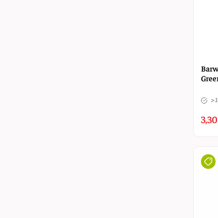
Barw
Gree
> 
3,30