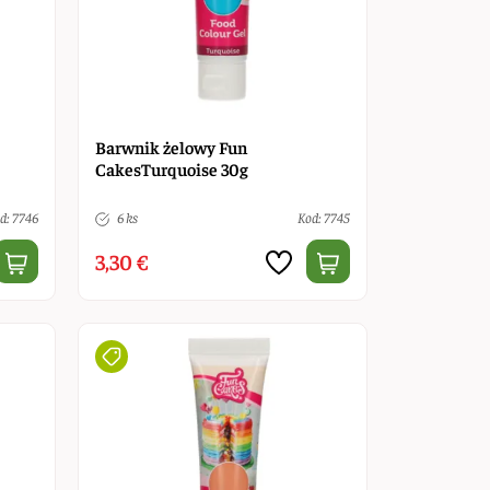
Barwnik żelowy Fun
CakesTurquoise 30g
d: 7746
6 ks
Kod: 7745
3,30 €