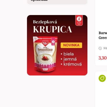
Barw
Gree
9 k
3,30