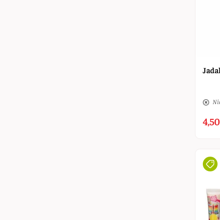
Jada
Ni
4,50