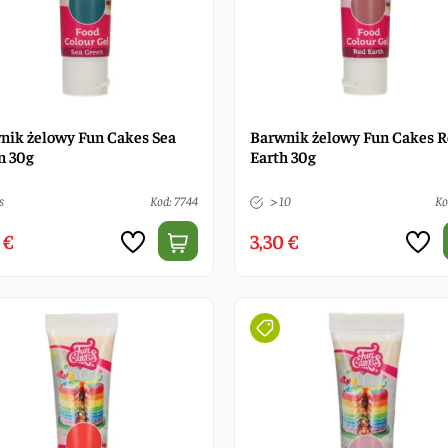
nik żelowy Fun Cakes Sea
Barwnik żelowy Fun Cakes 
n 30g
Earth 30g
s
Kod: 7744
> 10
Ko
 €
3,30 €