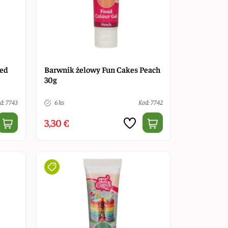
Red
Barwnik żelowy Fun Cakes Peach
30g
d: 7743
6 ks
Kod: 7742
3,30 €