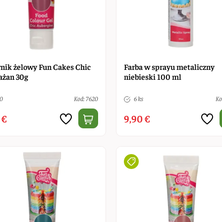
nik żelowy Fun Cakes Chic
Farba w sprayu metaliczny
ażan 30g
niebieski 100 ml
10
Kod: 7620
6 ks
Ko
 €
9,90 €