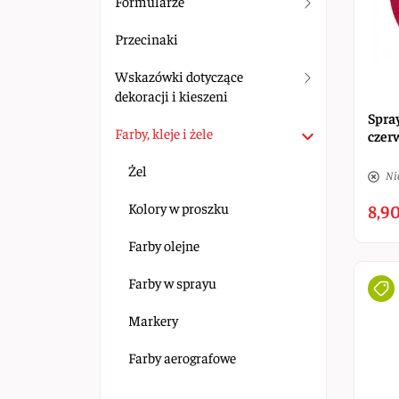
Formularze
Przecinaki
Wskazówki dotyczące
dekoracji i kieszeni
Spra
Farby, kleje i żele
czer
Żel
Ni
Kolory w proszku
8,90
Farby olejne
Farby w sprayu
Markery
Farby aerografowe