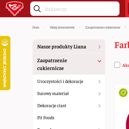
Dom
Sklep internetowy
Zaopatrzenie cukiernicze
Farb
Nasze produkty Liana
Zaopatrzenie
Ak
cukiernicze
Uroczystości i dekoracje
Surowy materiał
Dekoracje ciast
Fit Foods