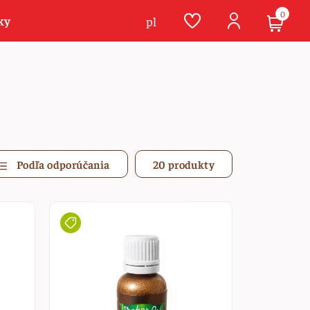
0
ky
pl
Podľa odporúčania
20 produkty