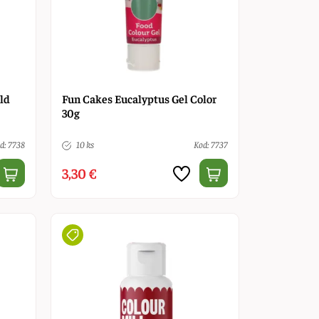
ld
Fun Cakes Eucalyptus Gel Color
30g
d: 7738
10 ks
Kod: 7737
3,30 €