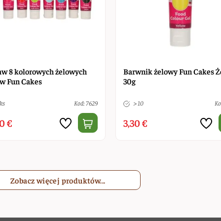
aw 8 kolorowych żelowych
Barwnik żelowy Fun Cakes Ż
ów Fun Cakes
30g
ks
Kod: 7629
> 10
Ko
0 €
3,30 €
Zobacz więcej produktów...