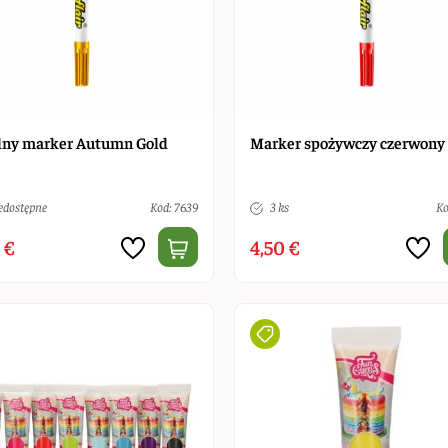
lny marker Autumn Gold
Marker spożywczy czerwony
edostępne
Kod: 7639
3 ks
Ko
 €
4,50 €