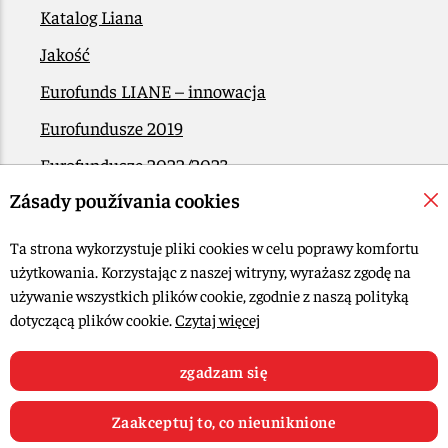
Katalog Liana
Jakość
Eurofunds LIANE – innowacja
Eurofundusze 2019
Eurofundusze 2022/2023
Zásady používania cookies
EÚ Plán obnovy
Kontakt
Ta strona wykorzystuje pliki cookies w celu poprawy komfortu
użytkowania. Korzystając z naszej witryny, wyrażasz zgodę na
używanie wszystkich plików cookie, zgodnie z naszą polityką
© 2015-2026, LIANA GOLIAŠ s.r.o. Wszelkie prawa zastrzeżone.
dotyczącą plików cookie.
Czytaj więcej
Edytuj ustawienia plików cookie
projektowanie stron: MARLOW DESIGN
zgadzam się
Zaakceptuj to, co nieuniknione