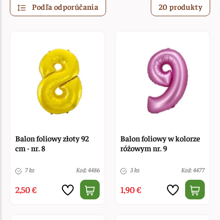
Podľa odporúčania
20 produkty
Balon foliowy złoty 92
Balon foliowy w kolorze
cm - nr. 8
różowym nr. 9
7 ks
Kod: 4486
3 ks
Kod: 4477
2,50 €
1,90 €