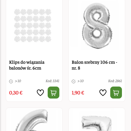
Klips do wiązania
Balon srebrny 106 cm -
balonów śr. 6cm
nr. 8
> 10
Kod: 3341
> 10
Kod: 2861
0,30 €
1,90 €