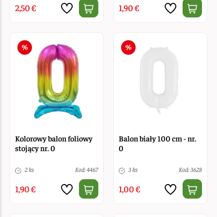
2,50 €
1,90 €
Kolorowy balon foliowy
Balon biały 100 cm - nr.
stojący nr. 0
0
2 ks
Kod: 4467
3 ks
Kod: 3628
1,90 €
1,00 €