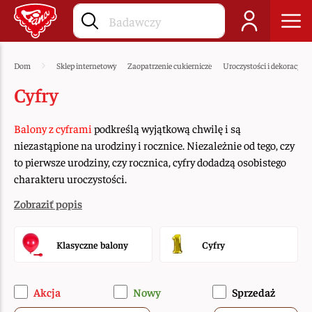
Dom
Sklep internetowy
Zaopatrzenie cukiernicze
Uroczystości i dekoracje
Cyfry
Balony z cyframi
podkreślą wyjątkową chwilę i są
niezastąpione na urodziny i rocznice. Niezależnie od tego, czy
to pierwsze urodziny, czy rocznica, cyfry dodadzą osobistego
charakteru uroczystości.
Zobraziť popis
Klasyczne balony
Cyfry
Akcja
Nowy
Sprzedaż