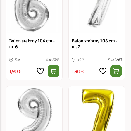
Balon srebrny 106 cm -
Balon srebrny 106 cm -
nr. 6
nr. 7
8 ks
Kod: 2862
> 10
Kod: 2860
1,90 €
1,90 €