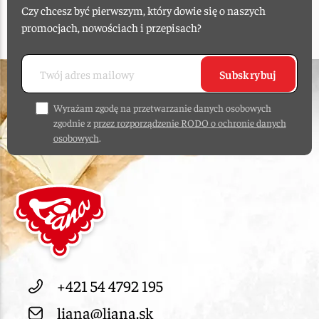
Czy chcesz być pierwszym, który dowie się o naszych
promocjach, nowościach i przepisach?
Subskrybuj
Wyrażam zgodę na przetwarzanie danych osobowych
zgodnie z
przez rozporządzenie RODO o ochronie danych
osobowych
.
+421 54 4792 195
liana@liana.sk