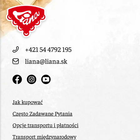
+421 54 4792 195
liana@liana.sk
Jak kupować
Często Zadawane Pytania
Opcje transportu i płatności
Transport międzynarodowy