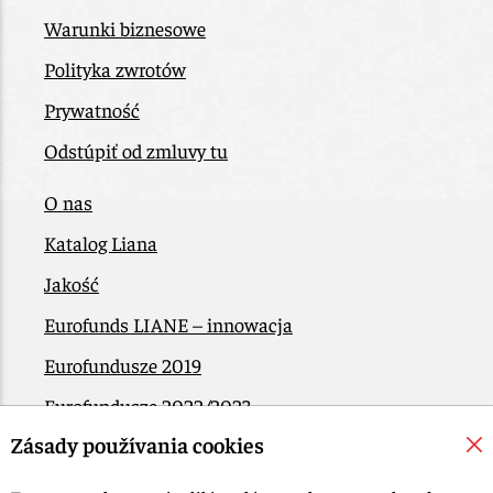
Warunki biznesowe
Polityka zwrotów
Prywatność
Odstúpiť od zmluvy tu
O nas
Katalog Liana
Jakość
Eurofunds LIANE – innowacja
Eurofundusze 2019
Eurofundusze 2022/2023
Zásady používania cookies
EÚ Plán obnovy
Kontakt