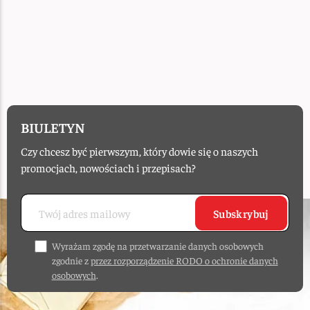
BIULETYN
Czy chcesz być pierwszym, który dowie się o naszych
promocjach, nowościach i przepisach?
Subskrybuj
Wyrażam zgodę na przetwarzanie danych osobowych
zgodnie z
przez rozporządzenie RODO o ochronie danych
osobowych
.