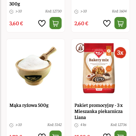
300g
> 10
Kod: 12730
> 10
Kod: 1604
3,60 €
2,60 €
Mąka ryżowa 500g
Pakiet promocyjny - 3 x
Mieszanka piekarnicza
Liana
> 10
Kod: 5142
4 ks
Kod: 12736