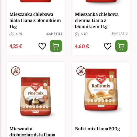
Mieszanka chlebowa
Mieszanka chlebowa
biała Liana z błonnikiem
ciemna Liana z
1kg
błonnikiem 1kg
> 10
Kod: 13313
> 10
Kod: 13312
4,25 €
4,60 €
Mieszanka
Bułki mix Liana 500g
drobnoziarnista Liana