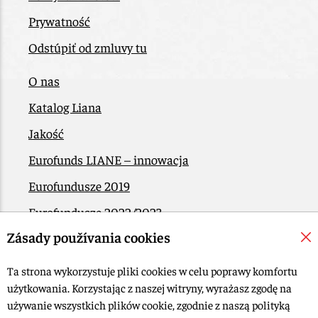
Prywatność
Odstúpiť od zmluvy tu
O nas
Katalog Liana
Jakość
Eurofunds LIANE – innowacja
Eurofundusze 2019
Eurofundusze 2022/2023
Zásady používania cookies
EÚ Plán obnovy
Kontakt
Ta strona wykorzystuje pliki cookies w celu poprawy komfortu
użytkowania. Korzystając z naszej witryny, wyrażasz zgodę na
używanie wszystkich plików cookie, zgodnie z naszą polityką
© 2015-2026, LIANA GOLIAŠ s.r.o. Wszelkie prawa zastrzeżone.