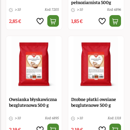
pełnoziarnista 500g
> 10
Kod: 7205
> 10
Kod: 6896
2,85 €
1,85 €
Owsianka błyskawiczna
Drobne płatki owsiane
bezglutenowa 500 g
bezglutenowe 500 g
> 10
Kod: 6895
> 10
Kod: 1318
2,19 €
2,19 €