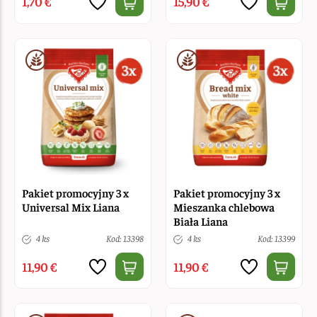
1,70 €
15,90 €
Pakiet promocyjny 3 x
Pakiet promocyjny 3 x
Universal Mix Liana
Mieszanka chlebowa
Biała Liana
4 ks
Kod: 13398
4 ks
Kod: 13399
11,90 €
11,90 €