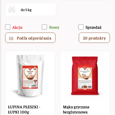
do 5 kg
Akcja
Nowy
Sprzedaż
Podľa odporúčania
20 produkty
ŁUPINA PŁESZKI -
Mąka gryczana
ŁUPKI 100g
bezglutenowa