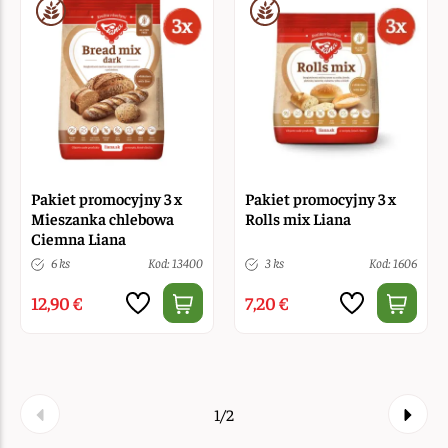
Pakiet promocyjny 3 x
Pakiet promocyjny 3 x
Mieszanka chlebowa
Rolls mix Liana
Ciemna Liana
6 ks
Kod: 13400
3 ks
Kod: 1606
12,90 €
7,20 €
1/2