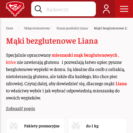
Dom
Sklep internetowy
Nasze produkty Liana
Mąki bezglutenowe Lian
Mąki bezglutenowe Liana
Specjalnie opracowany
mieszanki mąk
bezglutenowych
,
które
nie zawierają glutenu
i pozwalają łatwo upiec pyszne
bezglutenowe wypieki w domu. Są idealne dla osób z celiakią,
nietolerancją glutenu, ale także dla każdego, kto chce piec
zdrowiej. Czytaj dalej, aby dowiedzieć się, dlaczego mąki
Liana
to właściwy wybór i jak wybrać odpowiednią mieszankę do
swoich wypieków.
Zobraziť popis
Pakiety promocyjne
do 1 kg