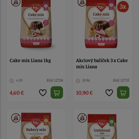
Cake mix Liana 1kg
Akciový balíček 3 x Cake
mix Liana
> 10
Kód: 12726
10 ks
Kód: 12735
4,60 €
10,90 €