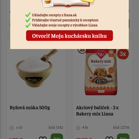
> 10
Kód: 12730
> 10
Kód: 1604
3,60 €
2,60 €
Ryžová múka 500g
Akciový balíček - 3 x
Bakery mix Liana
> 10
Kód: 5142
4 ks
Kód: 12736