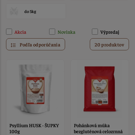
do 5kg
Akcia
Novinka
Výpredaj
Podľa odporúčania
20 produktov
Psyllium HUSK - ŠUPKY
Pohánková múka
100g
bezgluténová celozrnná