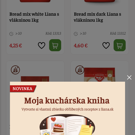
Bread mix white Liana s
Bread mix dark Liana s
vlákninou 1kg
vlákninou 1kg
> 10
Kód: 13313
> 10
Kód: 13312
4,25 €
4,60 €
Fine mix Liana 300g
Rolls mix Liana 500g