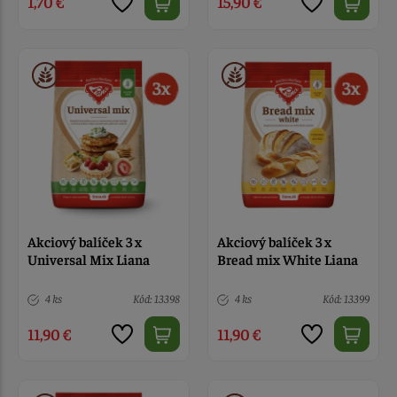
1,70 €
15,90 €
Akciový balíček 3 x
Akciový balíček 3 x
Universal Mix Liana
Bread mix White Liana
4 ks
Kód: 13398
4 ks
Kód: 13399
11,90 €
11,90 €