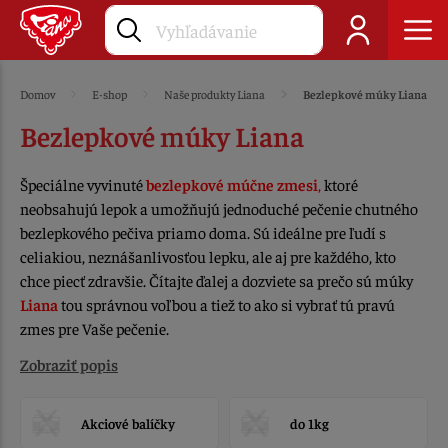
Domov
E-shop
Naše produkty Liana
Bezlepkové múky Liana
Bezlepkové múky Liana
Špeciálne vyvinuté
bezlepkové
múčne zmesi
,
ktoré
neobsahujú lepok
a umožňujú jednoduché pečenie chutného
bezlepkového pečiva priamo doma. Sú ideálne pre ľudí s
celiakiou, neznášanlivosťou lepku, ale aj pre každého, kto
chce piecť zdravšie. Čítajte ďalej a dozviete sa prečo sú múky
Liana
tou správnou voľbou a tiež to ako si vybrať tú pravú
zmes pre Vaše pečenie.
Zobraziť popis
Akciové balíčky
do 1kg