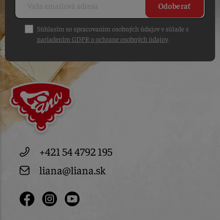
Odoberať
Súhlasím so spracovaním osobných údajov v súlade s
nariadením GDPR o ochrane osobných údajov
.
+421 54 4792 195
liana@liana.sk