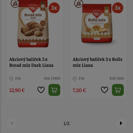
Akciový balíček 3 x
Akciový balíček 3 x Rolls
Bread mix Dark Liana
mix Liana
6 ks
Kód: 13400
8 ks
Kód: 1606
12,90 €
7,20 €
1/2