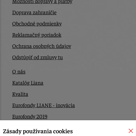
Možnosti dopravy a platby
Doprava zahraničie
Obchodné podmienky
Reklamačný poriadok
Ochrana osobných údajov
Odstúpiť od zmluvy tu
O nás
Katalóg Liana
Kvalita
Eurofondy LIANE - inovácia
Eurofondy 2019
Eurofondy 2022/2023
Zásady používania cookies