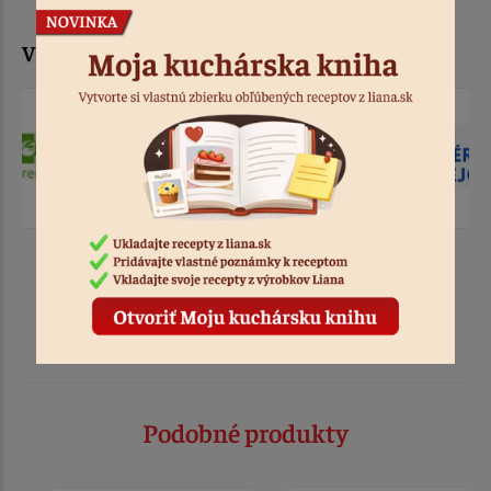
V týchto predajnach už dnes
Podobné produkty