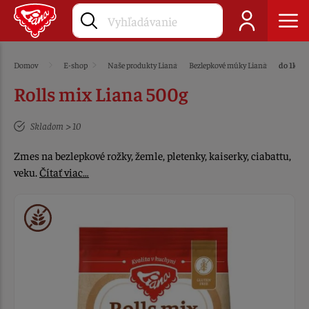
Domov
E-shop
Naše produkty Liana
Bezlepkové múky Liana
do 1kg
Rolls mix Liana 500g
Skladom > 10
Zmes na bezlepkové rožky, žemle, pletenky, kaiserky, ciabattu,
veku.
Čítať viac…