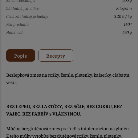
Základná jednotka:
Kilogram
Cena základnej jednotky:
5,20 € / kg
Kód produktu:
1604
Hmotnosť:
590 g
Popis
Recepty
Bezlepková zmes na rožky, žemle, pletenky, kaiserky, ciabattu,
veku.
BEZ LEPKU, BEZ LAKTÓZY, BEZ SÓJE, BEZ CUKRU, BEZ
VAJEC, BEZ FARBÍV s VLÁKNINOU.
Múčna bezgluténová zmes pre ľudí s intoleranciou na glutén.
Z tejto múky vyrobíte bezgluténové rožky, žemle, pletenky,