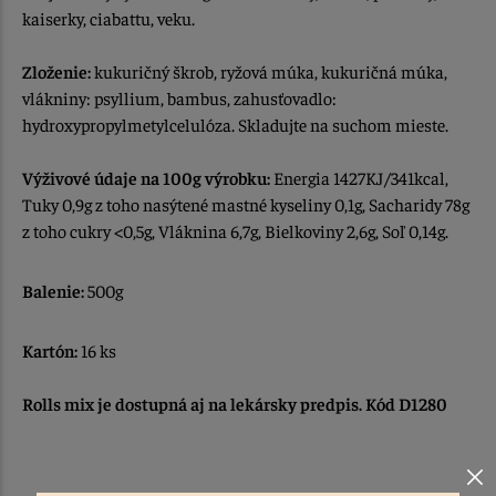
kaiserky, ciabattu, veku.
Zloženie:
kukuričný škrob, ryžová múka, kukuričná múka,
vlákniny: psyllium, bambus, zahusťovadlo:
hydroxypropylmetylcelulóza. Skladujte na suchom mieste.
Výživové údaje na 100g výrobku:
Energia 1427KJ/341kcal,
Tuky 0,9g z toho nasýtené mastné kyseliny 0,1g, Sacharidy 78g
z toho cukry <0,5g, Vláknina 6,7g, Bielkoviny 2,6g, Soľ 0,14g.
Balenie:
500g
Kartón:
16 ks
Rolls mix je dostupná aj na lekársky predpis. Kód D1280