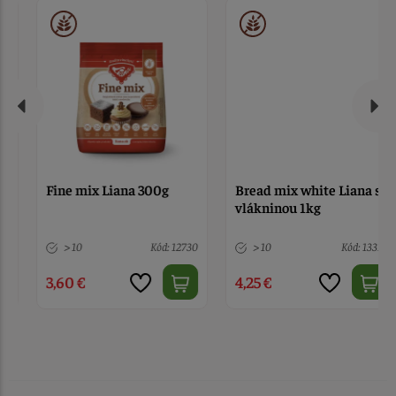
Fine mix Liana 300g
Bread mix white Liana s
vlákninou 1kg
> 10
Kód: 12730
> 10
Kód: 13313
3,60 €
4,25 €