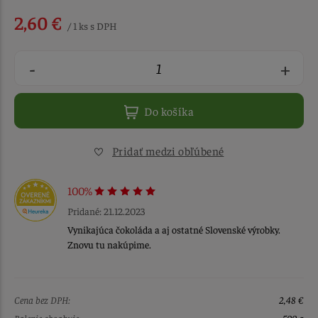
2,60 €
/ 1 ks s DPH
-
+
Do košíka
Pridať medzi obľúbené
100%
Pridané: 21.12.2023
Vynikajúca čokoláda a aj ostatné Slovenské výrobky.
Znovu tu nakúpime.
Cena bez DPH:
2,48 €
Balenie obsahuje:
500 g