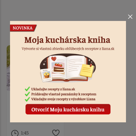
Podobné recepty
Janka
Bezlepkový hamburger
1:45