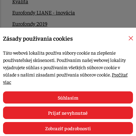
Kvalita
Eurofondy LIANE - inovácia
Eurofondy 2019
Eurofondy 2022/2023
Zásady používania cookies
EÚ Plán obnovy
Táto webová lokalita používa súbory cookie na zlepšenie
Kontakt
používateľskej skúsenosti. Používaním našej webovej lokality
vyjadrujete súhlas s používaním všetkých súborov cookie v
súlade s našimi zásadami používania súborov cookie.
Prečítať
© 2015-2026, LIANA GOLIAŠ s.r.o. všetky práva vyhradené.
viac
Upraviť nastavenia Cookies
Web dizajn: MARLOW DESIGN
Súhlasím
Prijať nevyhnutné
Zobraziť podrobnosti
0