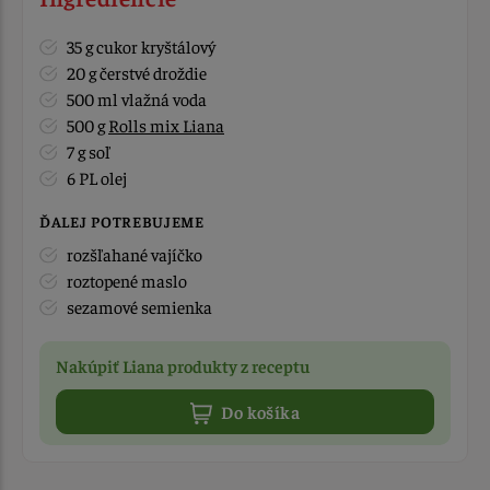
35 g cukor kryštálový
20 g čerstvé droždie
500 ml vlažná voda
500 g
Rolls mix Liana
7 g soľ
6 PL olej
ĎALEJ POTREBUJEME
rozšľahané vajíčko
roztopené maslo
sezamové semienka
Nakúpiť Liana produkty z receptu
Do košíka