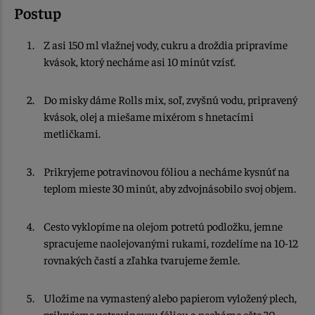
Postup
Z asi 150 ml vlažnej vody, cukru a droždia pripravíme
kvások, ktorý necháme asi 10 minút vzísť.
Do misky dáme Rolls mix, soľ, zvyšnú vodu, pripravený
kvások, olej a miešame mixérom s hnetacími
metličkami.
Prikryjeme potravinovou fóliou a necháme kysnúť na
teplom mieste 30 minút, aby zdvojnásobilo svoj objem.
Cesto vyklopíme na olejom potretú podložku, jemne
spracujeme naolejovanými rukami, rozdelíme na 10-12
rovnakých častí a zľahka tvarujeme žemle.
Uložíme na vymastený alebo papierom vyložený plech,
prikryjeme potravinovou fóliou a necháme ešte 30