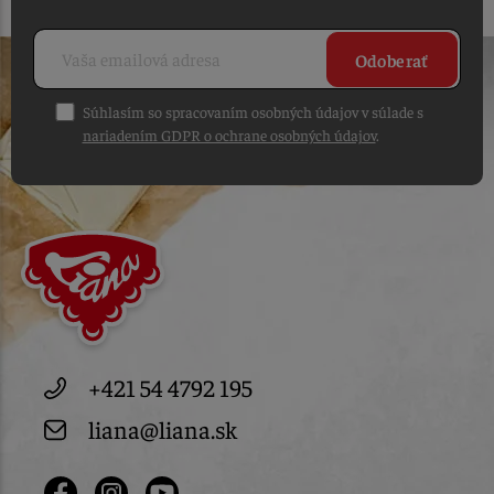
Odoberať
Súhlasím so spracovaním osobných údajov v súlade s
nariadením GDPR o ochrane osobných údajov
.
+421 54 4792 195
liana@liana.sk