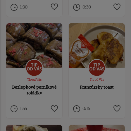
1:30
0:30
Tip od Vás
Tip od Vás
Bezlepkové perníkové
Francúzsky toast
roládky
1:55
0:15