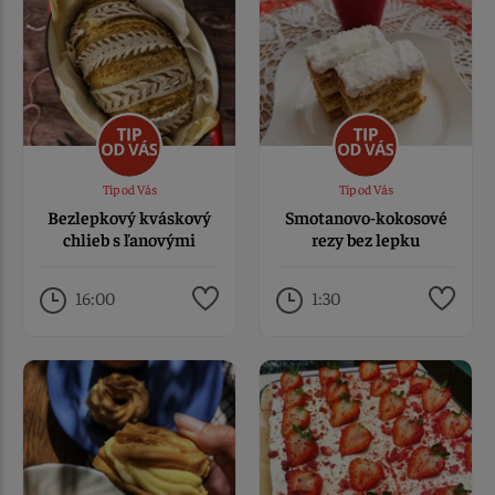
Tip od Vás
Tip od Vás
Bezlepkový kváskový
Smotanovo-kokosové
chlieb s ľanovými
rezy bez lepku
semienkami
16:00
1:30