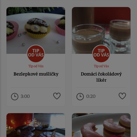
Tip od Vás
Tip od Vás
Bezlepkové mušličky
Domáci čokoládový
likér
3:00
0:20