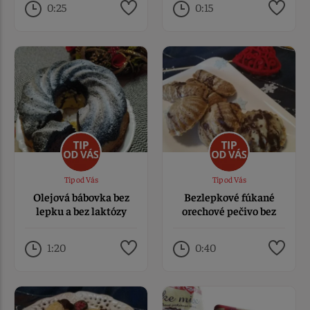
0:25
0:15
Tip od Vás
Tip od Vás
Olejová bábovka bez
Bezlepkové fúkané
lepku a bez laktózy
orechové pečivo bez
lepku a mlieka
1:20
0:40