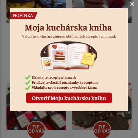
Tip od Vás
Tip od Vás
Bezlepkové išelské
Bezlepkové punčové
tortičky
rohlíčky
3:00
0:40