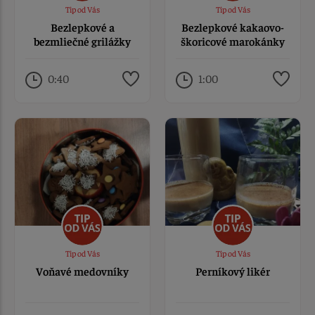
Tip od Vás
Tip od Vás
Bezlepkové a
Bezlepkové kakaovo-
bezmliečné grilážky
škoricové marokánky
0:40
1:00
Tip od Vás
Tip od Vás
Voňavé medovníky
Perníkový likér