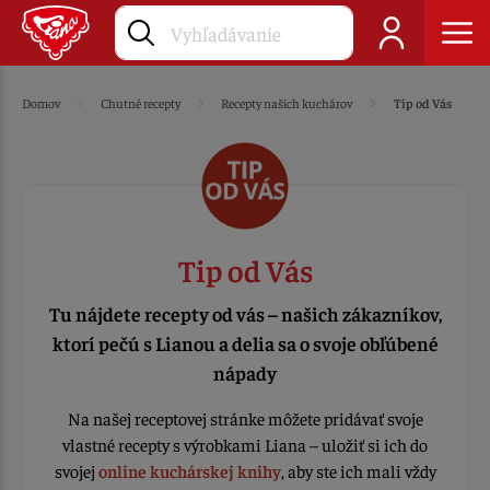
Domov
Chutné recepty
Recepty našich kuchárov
Tip od Vás
Tip od Vás
Tu nájdete recepty od vás – našich zákazníkov,
ktorí pečú s Lianou a delia sa o svoje obľúbené
nápady
Na našej receptovej stránke môžete pridávať svoje
vlastné recepty s výrobkami Liana – uložiť si ich do
svojej
online kuchárskej knihy
, aby ste ich mali vždy