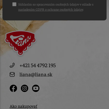
Súhlasím so spracovaním osobných údajov v súlade s
nariadením GDPR o ochrane osobných údajov
.
+421 54 4792 195
liana@liana.sk
Ako nakupovať