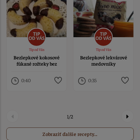
Tip od Vás
Tip od Vás
Bezlepkové kokosové
Bezlepkové lekvárové
fúkané rožteky bez
medovníky
lepku a mlieka
0:40
0:35
1/2
Zobraziť ďalšie recepty...