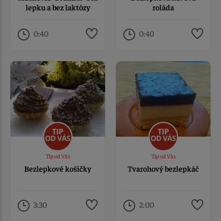
lepku a bez laktózy
roláda
0:40
0:40
Tip od Vás
Tip od Vás
Bezlepkové košíčky
Tvarohový bezlepkáč
3:30
2:00