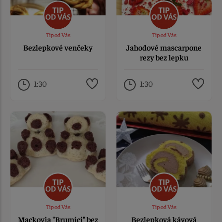
Tip od Vás
Tip od Vás
Bezlepkové venčeky
Jahodové mascarpone
rezy bez lepku
1:30
1:30
Tip od Vás
Tip od Vás
Mackovia "Brumíci" bez
Bezlepková kávová