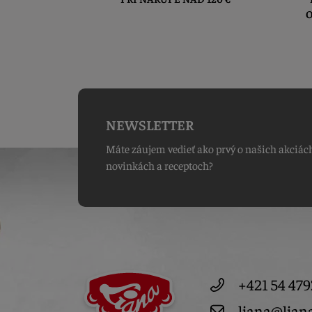
O
NEWSLETTER
Máte záujem vedieť ako prvý o našich akciác
novinkách a receptoch?
+421 54 479
liana@lian