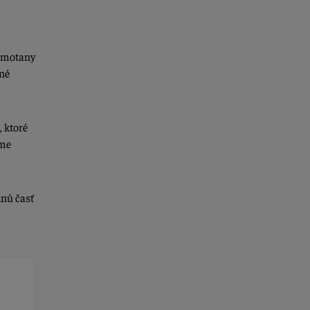
 smotany
né
 ktoré
áme
nú časť