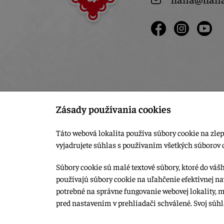
Zásady používania cookies
Táto webová lokalita používa súbory cookie na zlep
vyjadrujete súhlas s používaním všetkých súborov 
Súbory cookie sú malé textové súbory, ktoré do váš
používajú súbory cookie na uľahčenie efektívnej na
© 2015-2026, LIANA GOLIAŠ s.r.o. všetky práva vyhradené.
potrebné na správne fungovanie webovej lokality, 
Upraviť nastavenia Cookies
pred nastavením v prehliadači schválené. Svoj súh
Web dizajn: MARLOW DESIGN