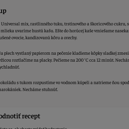
up
 Universal mix, rastlinného tuku, trstinového a škoricového cukru,
 mlieka uvaríme hustú kašu. Ešte do horúcej kaše vmiešame naseka
ušené ovocie, kandizovanú kôru a orechy.
a plech vystlaný papierom na pečenie kladieme kôpky sladkej zmesi,
yžicou roztlačíme na placky. Pečieme na 200 °C cca 12 minút. Nech
ychladnúť.
okoládu s tukom rozpustíme vo vodnom kúpeli a natrieme ňou spod
arokániek. Necháme stuhnúť.
dnotiť recept
áste sa, ak chcete pridať hodnotenie.