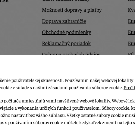
Možnosti dopravy a platby
Kva
Doprava zahraničie
Eur
Obchodné podmienky
Eu
Reklamačný poriadok
Eu
Ochrana osobných údajov
EÚ
Odstúpiť od zmluvy tu
Ko
šenie používateľskej skúsenosti. Používaním našej webovej lokality
cookie v súlade s našimi zásadami používania súborov cookie.
Prečít
ho počítača umiestňujú vami navštívené webové lokality. Webové lok
vigácie a vykonania určitých funkcií používateľom. Súbory cookie, k
možno nastaviť bez vášho súhlasu. Všetky ostatné súbory cookie musi
las s používaním súborov cookie môžete kedykoľvek zmeniť na tejto s