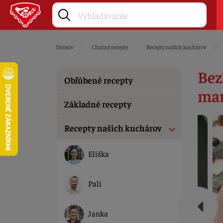
Domov
Chutné recepty
Recepty našich kuchárov
Bez
Obľúbené recepty
ma
Základné recepty
Recepty našich kuchárov
Eliška
Pali
Janka