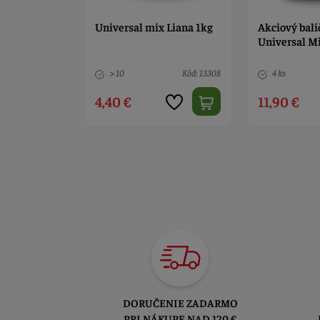
Liana 100g
Universal mix Liana 1kg
Akciový balí
Universal Mi
Kód: 752
> 10
Kód: 13308
4 ks
4,40 €
11,90 €
DORUČENIE ZADARMO
PRI NÁKUPE NAD 120 €