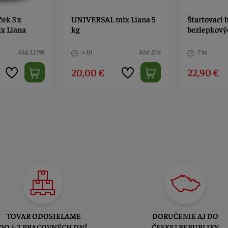
ček 3 x
UNIVERSAL mix Liana 5
Štartovací 
x Liana
kg
bezlepkový
Kód: 13398
> 10
Kód: 204
7 ks
20,00 €
22,90 €
TOVAR ODOSIELAME
DORUČENIE AJ DO
DO 1-2 PRACOVNÝCH DNÍ
ČESKEJ REPUBLIKY