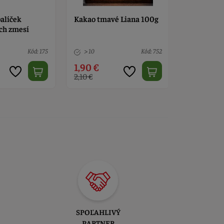
balíček
Kakao tmavé Liana 100g
Universal 
ch zmesí
Kód: 175
> 10
Kód: 752
> 10
1,90 €
4,40 €
2,10 €
SPOĽAHLIVÝ
PARTNER