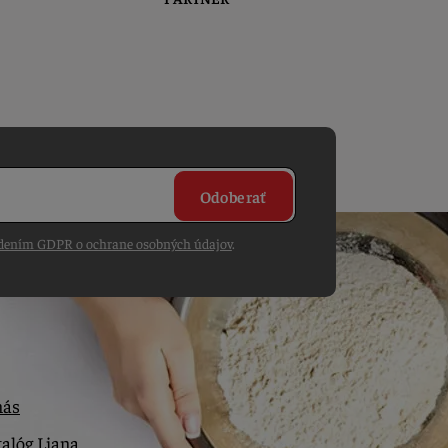
Odoberať
dením GDPR o ochrane osobných údajov
.
nás
alóg Liana