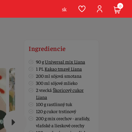
0
sk
Ingrediencie
90 g
Universal mix Liana
1 PL
Kakao tmavé Liana
200 ml sójová smotana
300 ml sójové mlieko
2 vrecká
Škoricový cukor
Liana
100 g rastlinný tuk
120 g cukor trstinový
200 g mix orechov - arašidy,
vlašské a lieskové orechy