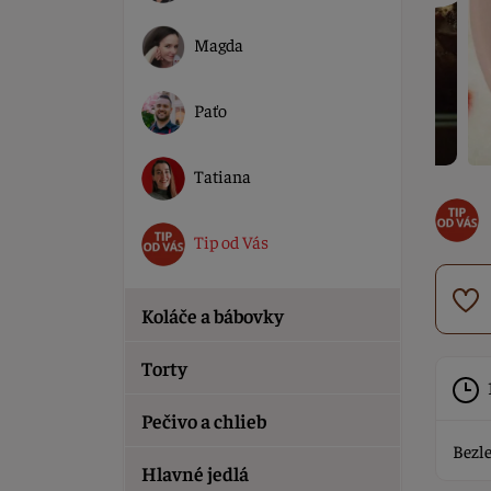
Magda
Paťo
Tatiana
Tip od Vás
Koláče a bábovky
Torty
Pečivo a chlieb
Bezle
Hlavné jedlá