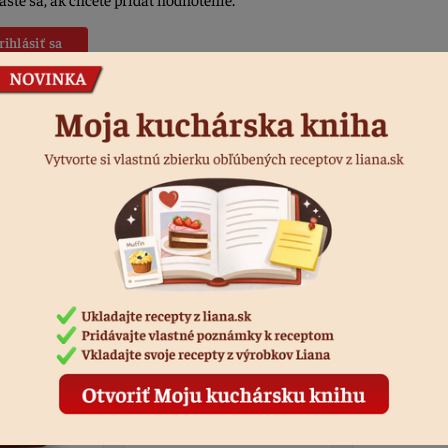
rihlásiť sa
Produkty k receptu