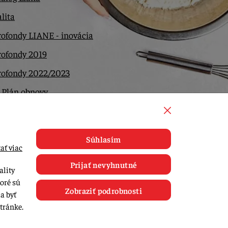
lita
ofondy LIANE - inovácia
rofondy 2019
rofondy 2022/2023
 Plán obnovy
ntakt
Súhlasím
ať viac
Prijať nevyhnutné
ality
toré sú
Zobraziť podrobnosti
a byť
tránke.