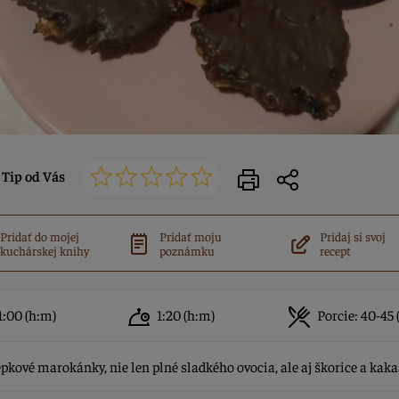
Tip od Vás
Pridať do mojej
Pridať moju
Pridaj si svoj
kuchárskej knihy
poznámku
recept
1:00
(h:m)
1:20
(h:m)
Porcie:
40-45 (
pkové marokánky, nie len plné sladkého ovocia, ale aj škorice a kaka