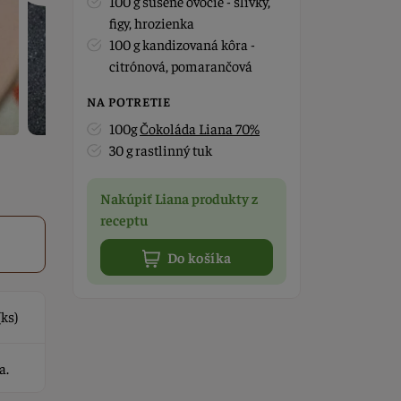
100 g sušené ovocie - slivky,
figy, hrozienka
100 g kandizovaná kôra -
citrónová, pomarančová
NA POTRETIE
100g
Čokoláda Liana 70%
30 g rastlinný tuk
Nakúpiť Liana produkty z
receptu
Do košíka
ks)
a.