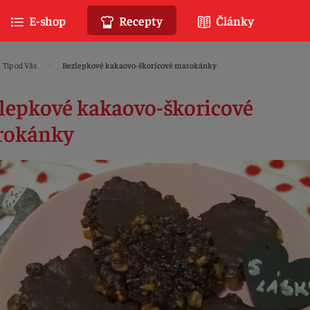
E-shop
Recepty
Články
Tip od Vás
Bezlepkové kakaovo-škoricové marokánky
lepkové kakaovo-škoricové
rokánky