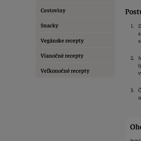
Post
Cestoviny
Snacky
Z
a
Vegánske recepty
s
Vianočné recepty
N
l
Veľkonočné recepty
v
Č
m
Oho
Prihl