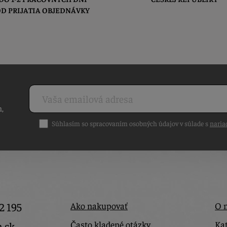
D PRIJATIA OBJEDNÁVKY
h,
Súhlasím so spracovaním osobných údajov v súlade s
naria
2 195
Ako nakupovať
O 
Často kladené otázky
Kat
a.sk