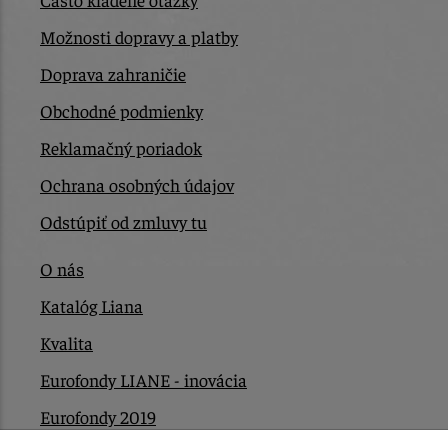
Možnosti dopravy a platby
Doprava zahraničie
Obchodné podmienky
Reklamačný poriadok
Ochrana osobných údajov
Odstúpiť od zmluvy tu
O nás
Katalóg Liana
Kvalita
Eurofondy LIANE - inovácia
Eurofondy 2019