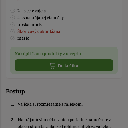
2 ks celé vajcia
4 ks nakrájanej vianočky
troška mlieka
Škoricový cukor Liana
maslo
Nakúpiť Liana produkty z receptu
Do košíka
Postup
Vajíčka si rozmiešame s mliekom.
Nakrájanú vianočku v nich poriadne namočíme z
oboch strán tak, ako keď robíme chlieb vo vajíčku.