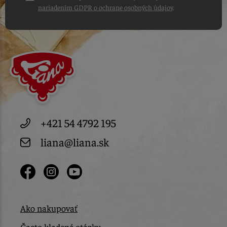
nariadením GDPR o ochrane osobných údajov
.
+421 54 4792 195
liana@liana.sk
Ako nakupovať
Často kladené otázky