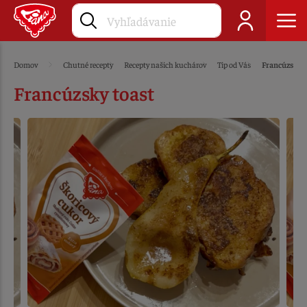
Domov
Chutné recepty
Recepty našich kuchárov
Tip od Vás
Francúzsky t
Francúzsky toast