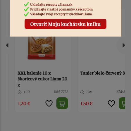
XXL balenie 10 x
Tanier bielo-červený 8 ks
škoricový cukor Liana 20
g
> 10
Kód: 7772
1 ks
Kód: 3120
1,20 €
1,50 €