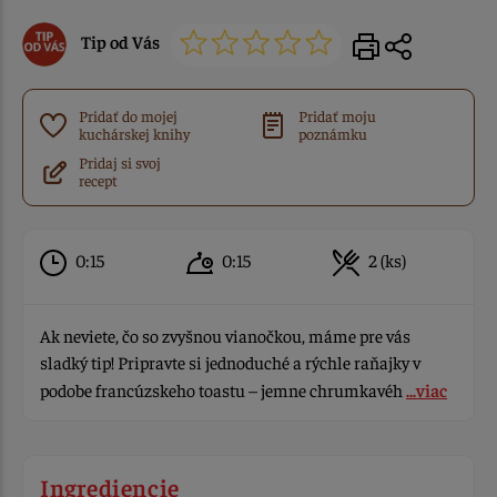
Tip od Vás
Pridať do mojej
Pridať moju
kuchárskej knihy
poznámku
Pridaj si svoj
recept
0:15
0:15
2 (ks)
Ak neviete, čo so zvyšnou vianočkou, máme pre vás
sladký tip! Pripravte si jednoduché a rýchle raňajky v
podobe francúzskeho toastu – jemne chrumkavéh
...viac
Ingrediencie