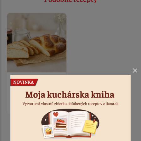
Bezlepková jemná
vianočka
1:50
Produkty k receptu