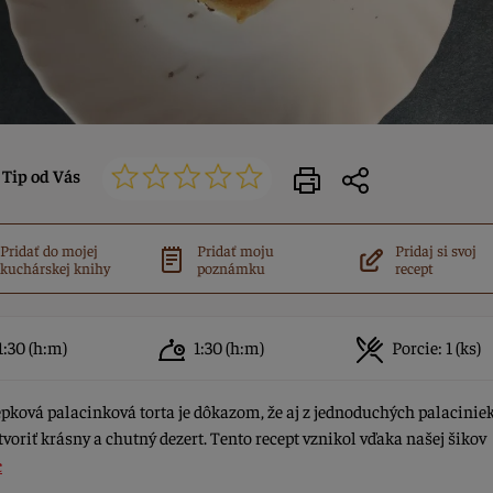
Tip od Vás
Pridať do mojej
Pridať moju
Pridaj si svoj
kuchárskej knihy
poznámku
recept
1:30
(h:m)
1:30
(h:m)
Porcie:
1 (ks)
pková palacinková torta je dôkazom, že aj z jednoduchých palaciniek
tvoriť krásny a chutný dezert. Tento recept vznikol vďaka našej šikov
c