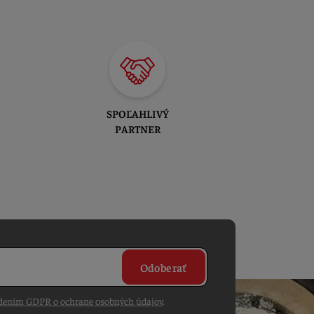
SPOĽAHLIVÝ
PARTNER
Odoberať
dením GDPR o ochrane osobných údajov
.