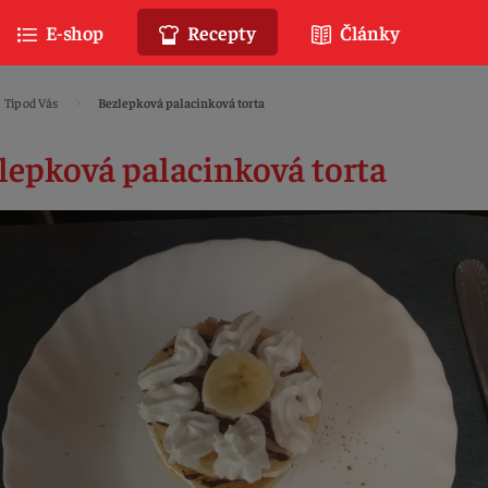
E-shop
Recepty
Články
Tip od Vás
Bezlepková palacinková torta
lepková palacinková torta