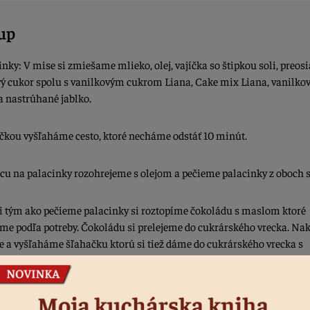
up
cinky: V mise si zmiešame mlieko, olej, vajíčka so štipkou soli, preosi
ý cukor spolu s vanilkovým cukrom Liana, Cake mix Liana, vanilko
 nastrúhané jablko.
ičkou vyšľaháme cesto, ktoré necháme odstáť 10 minút.
icu na palacinky rozohrejeme s olejom a pečieme palacinky z oboch s
i tým ako pečieme palacinky si roztopíme čokoládu s maslom ktoré
me podľa potreby. Čokoládu si prelejeme do cukrárského vrecka. Na
ie a vyšľaháme šľahačku ktorú si tiež dáme do cukrárského vrecka s
u špičkou.
nám palacinky trochu vychladnú začneme ich vrstviť: Palacinka + ná