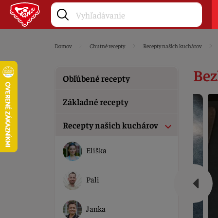
Domov
Chutné recepty
Recepty našich kuchárov
Bez
Obľúbené recepty
Základné recepty
Recepty našich kuchárov
Eliška
Pali
Janka