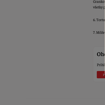
Granko 
všetky 
6. Tort
7. Môže
Oho
Prihl
P