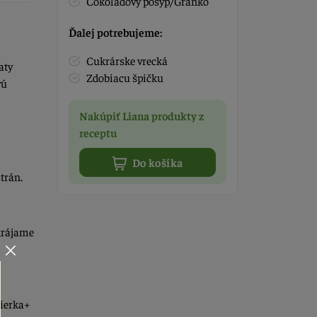
Čokoládový posyp/Granko
Ďalej potrebujeme:
Cukrárske vrecká
aty
Zdobiacu špičku
vú
Nakúpiť Liana produkty z
receptu
Do košíka
trán.
krájame
tierka+