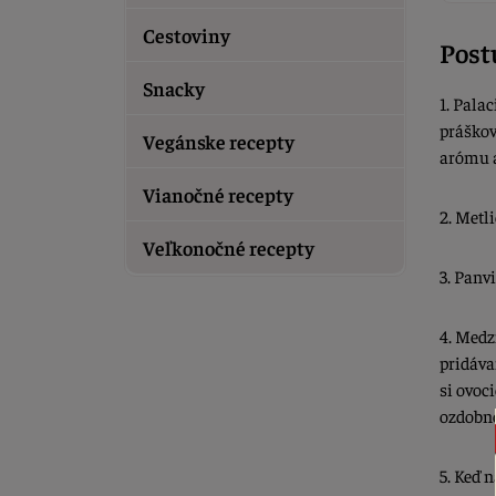
Cestoviny
Post
Snacky
1. Pala
práškov
Vegánske recepty
arómu a
Vianočné recepty
2. Metl
Veľkonočné recepty
3. Panv
4. Medz
pridáva
si ovoc
ozdobno
5. Keď 