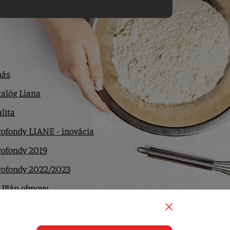
nás
alóg Liana
lita
ofondy LIANE - inovácia
rofondy 2019
rofondy 2022/2023
 Plán obnovy
ntakt