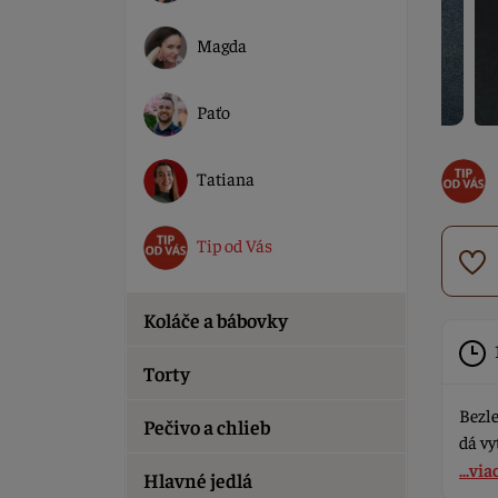
Magda
Paťo
Tatiana
Tip od Vás
Koláče a bábovky
Torty
Bezle
Pečivo a chlieb
dá vy
...via
Hlavné jedlá