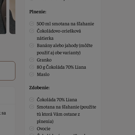
Plnenie:
500 ml smotana na šľahanie
Čokoládovo-oriešková
nátierka
Banány alebo jahody (môžte
použiť aj obe varianty)
Granko
80 g Čokoláda 70% Liana
Maslo
Zdobenie:
Čokoláda 70% Liana
Smotana na šľahanie (použite
 sa
tú ktorá Vám ostane z
plnenia)
Ovocie