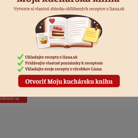
+ ovocie + šľahačka + čokoláda. Takto postupujeme až kým nemini
palacinky alebo kým torta nedosiahne požadovanú výšku.
u nakoniec ozdobíme šľahačkou, čokoládou, ovocím, čokoládovým p
me ihneď podávať.
dnotiť recept
áste sa, ak chcete pridať hodnotenie.
rihlásiť sa