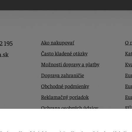
2 195
Ako nakupovať
O 
Často kladené otázky
Kat
a.sk
Možnosti dopravy a platby
Kva
Doprava zahraničie
Eur
Obchodné podmienky
Eu
Reklamačný poriadok
Eu
Ochrana osobných údajov
EÚ
Odstúpiť od zmluvy tu
Ko