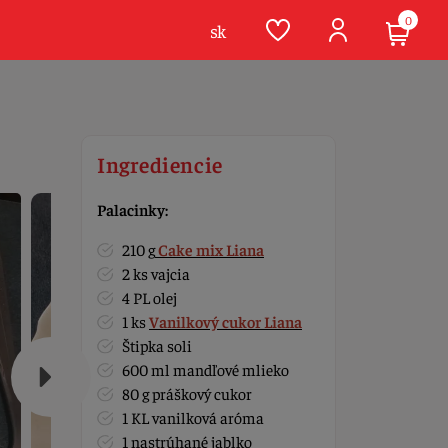
0
sk
Ingrediencie
Palacinky:
210 g
Cake mix Liana
2 ks vajcia
4 PL olej
1 ks
Vanilkový cukor Liana
Štipka soli
600 ml mandľové mlieko
80 g práškový cukor
1 KL vanilková aróma
1 nastrúhané jablko