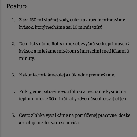
Postup
Z asi 150 ml vlažnej vody, cukru a droždia pripravíme
kvások, ktorý necháme asi 10 minút vzísť.
Do misky dáme Rolls mix, soľ, zvyšnú vodu, pripravený
kvások a miešame mixérom s hnetacími metličkami 3
minúty.
Nakoniec pridáme olej a dôkladne premiešame.
Prikryjeme potravinovou fóliou a necháme kysnúť na
teplom mieste 30 minút, aby zdvojnásobilo svoj objem.
Cesto zľahka vyvaľkáme na pomúčenej pracovnej doske
a zrolujeme do tvaru sendviča.