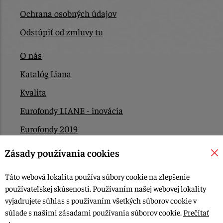
Ochrana osobných údajov
Odstúpiť od zmluvy tu
O nás
Katalóg Liana
Kvalita
Eurofondy LIANE - inovácia
Eurofondy 2019
Eurofondy 2022/2023
Zásady používania cookies
EÚ Plán obnovy
Táto webová lokalita používa súbory cookie na zlepšenie
Kontakt
používateľskej skúsenosti. Používaním našej webovej lokality
vyjadrujete súhlas s používaním všetkých súborov cookie v
súlade s našimi zásadami používania súborov cookie.
Prečítať
© 2015-2026, LIANA GOLIAŠ s.r.o. všetky práva vyhradené.