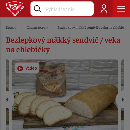
Domov
Chutné recepty
Bezlepkový mäkký sendvič / veka na chlebíčky
Bezlepkový mäkký sendvič / veka
na chlebíčky
Video