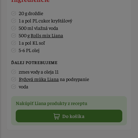
20 g droždie
1 a pol PL cukor kryštálový
500 ml vlažná voda
500 g
Rolls mix Liana
1 a pol KL soľ
5-6 PL olej
ĎALEJ POTREBUJEME
zmes vody a oleja 11
Ryžová múka Liana
na podsypanie
voda
Nakúpiť Liana produkty z receptu
Do košíka