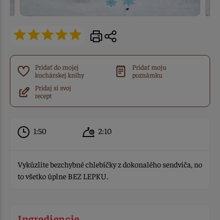
Pridať do mojej
Pridať moju
kuchárskej knihy
poznámku
Pridaj si svoj
recept
1:50
2:10
Vykúzlite bezchybné chlebíčky z dokonalého sendviča, no
to všetko úplne BEZ LEPKU.
Ingrediencie