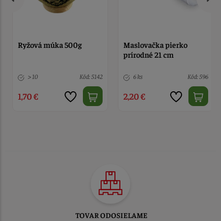
Ryžová múka 500g
Maslovačka pierko
prírodné 21 cm
> 10
Kód: 5142
6 ks
Kód: 596
1,70 €
2,20 €
TOVAR ODOSIELAME