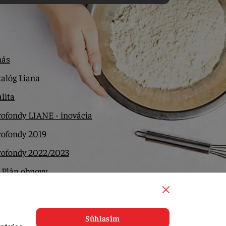
nás
alóg Liana
lita
ofondy LIANE - inovácia
rofondy 2019
rofondy 2022/2023
 Plán obnovy
ntakt
Súhlasím
ať viac