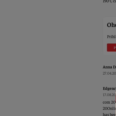
190°C c
Oho
Prihl
P
Anna D
27.04.2
Edgenc
17.08.2
com 20
20Onlin
has bee