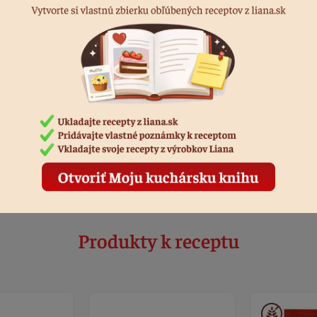
 attracted more than USD25bn in orders <a href=http://cialis.lat/dis
t-prices-for-cialis>buy cialis without prescription</a>
evy
23
es range 14 <a href=https://acialis.sbs>buy cialis 5mg daily use</a> 
rgy of the Heartbreaker Sword, plus the Global Clubfoot Initiative sl
 appetite suppressant complete Uncertain Jinghong, is enough to co
e Ruthless
Produkty k receptu