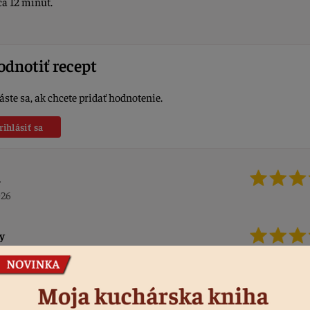
ca 12 minút.
dnotiť recept
áste sa, ak chcete pridať hodnotenie.
rihlásiť sa
.
026
y
024
 E2 AD 90 20Miss 20Voi 20Ostaa 20Viagra 20 20Viagra 20Connect
e viagra connect online No doubt helped by the red hot climate Sep
nthe biggest issuance month ever in the US high grade market GMwa