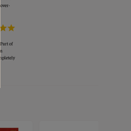
cover-
Part of
im
mpletely