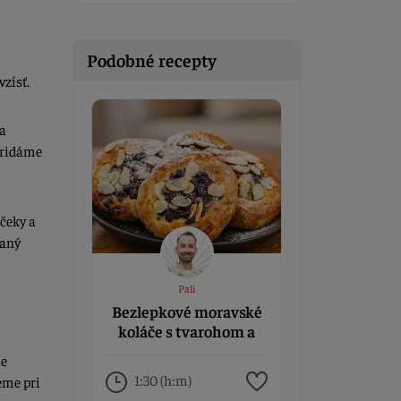
Podobné recepty
zísť.
 a
pridáme
čeky a
vaný
Pali
Bezlepkové moravské
koláče s tvarohom a
čučoriedkami
me
1:30 (h:m)
eme pri