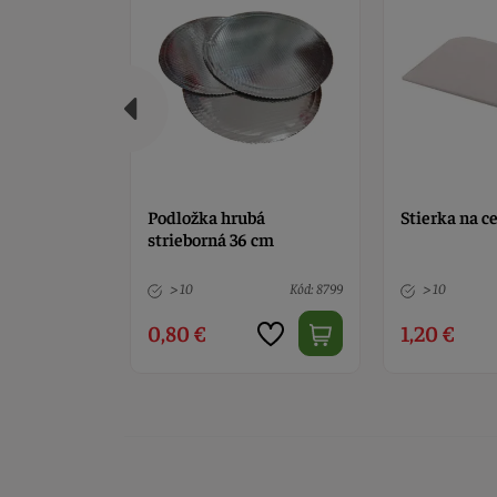
a čínska
Podložka hrubá
Stierka na c
strieborná 36 cm
Kód: 12393
> 10
Kód: 8799
> 10
0,80 €
1,20 €