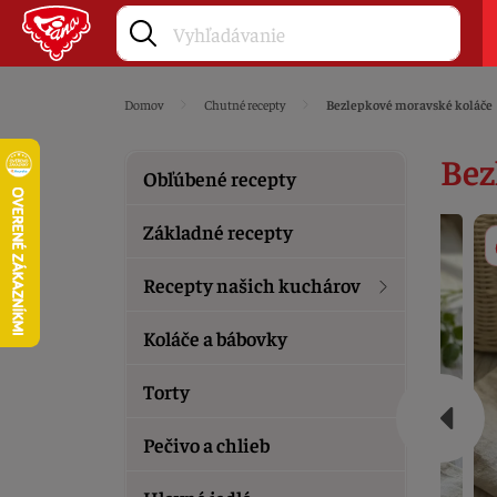
Domov
Chutné recepty
Bezlepkové moravské koláče
Bez
Obľúbené recepty
Základné recepty
Recepty našich kuchárov
Koláče a bábovky
Torty
Pečivo a chlieb