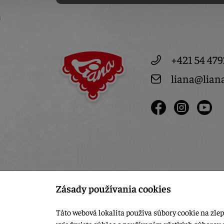
+421 54 479
liana@lian
Zásady používania cookies
Táto webová lokalita používa súbory cookie na zlep
vyjadrujete súhlas s používaním všetkých súborov 