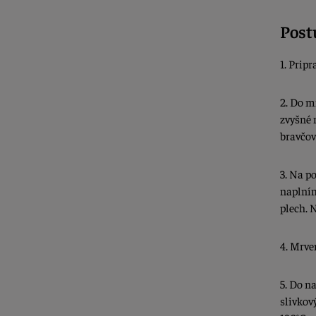
Post
1. Prip
2. Do m
zvyšné 
bravčov
3. Na p
naplním
plech. 
4. Mrve
5. Do n
slivkov