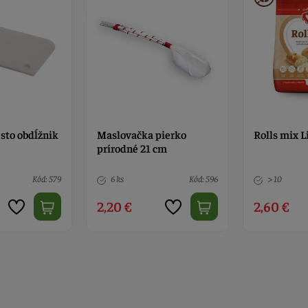
esto obdĺžnik
Maslovačka pierko
Rolls mix 
prírodné 21 cm
Kód: 579
6 ks
Kód: 596
> 10
2,20 €
2,60 €