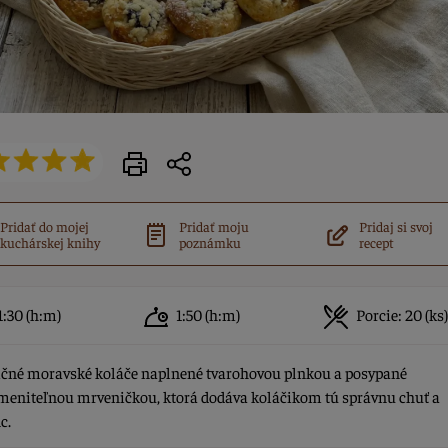
Pridať do mojej
Pridať moju
Pridaj si svoj
kuchárskej knihy
poznámku
recept
1:30
(h:m)
1:50
(h:m)
Porcie:
20 (ks)
ičné moravské koláče naplnené tvarohovou plnkou a posypané
meniteľnou mrveničkou, ktorá dodáva koláčikom tú správnu chuť a
c.