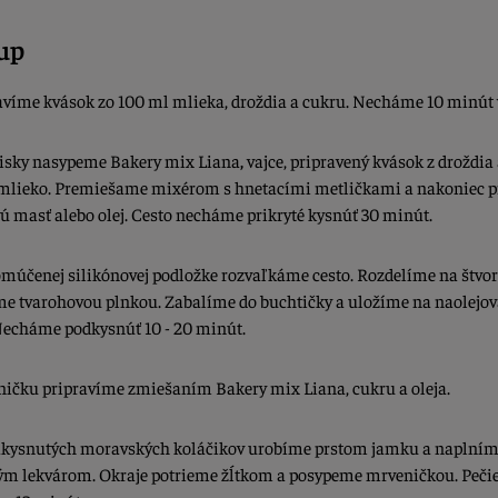
up
ravíme kvások zo 100 ml mlieka, droždia a cukru. Necháme 10 minút v
isky nasypeme Bakery mix Liana
,
vajce, pripravený kvások z droždia
mlieko. Premiešame mixérom s hnetacími metličkami a nakoniec 
ú masť alebo olej. Cesto necháme prikryté kysnúť 30 minút.
omúčenej silikónovej podložke rozvaľkáme cesto. Rozdelíme na štvor
e tvarohovou plnkou. Zabalíme do buchtičky a uložíme na naolejo
Necháme podkysnúť 10 - 20 minút.
ničku pripravíme zmiešaním Bakery mix Liana, cukru a oleja.
akysnutých moravských koláčikov urobíme prstom jamku a naplní
ým lekvárom. Okraje potrieme žĺtkom a posypeme mrveničkou. Peči