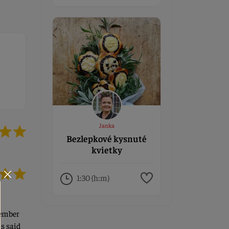
Janka
Bezlepkové kysnuté
kvietky
1:30 (h:m)
tember
s said