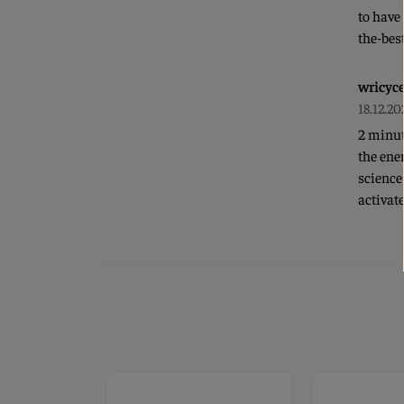
to have
the-bes
wricyc
18.12.20
2 minut
the ene
science
activat