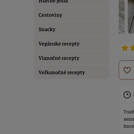
Hlavné jedlá
Cestoviny
Snacky
Vegánske recepty
Vianočné recepty
Veľkonočné recepty
Trad
neza
šmrn