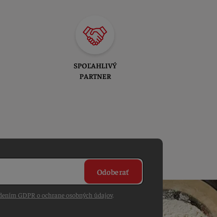
SPOĽAHLIVÝ
PARTNER
Odoberať
dením GDPR o ochrane osobných údajov
.