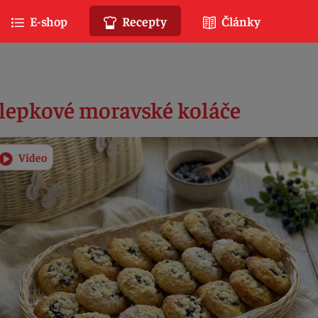
E-shop
Recepty
Články
lepkové moravské koláče
Video