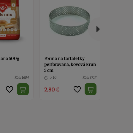
Liana 500g
Forma na tartaletky
Forma na 
perforovaná, kovová kruh
perforovan
5 cm
Kód: 1604
> 10
Kód: 8717
> 10
2,80 €
2,80 €