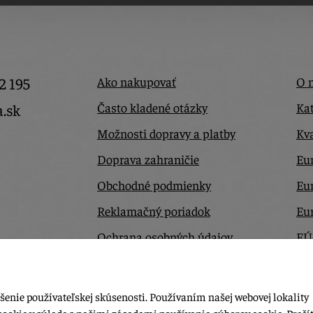
2 195
Ako nakupovať
O 
Často kladené otázky
Kat
a.sk
Možnosti dopravy a platby
Kva
Doprava zahraničie
Eur
Obchodné podmienky
Eu
Reklamačný poriadok
Eu
Ochrana osobných údajov
EÚ
Odstúpiť od zmluvy tu
Ko
šenie používateľskej skúsenosti. Používaním našej webovej lokality
cookie v súlade s našimi zásadami používania súborov cookie.
Prečít