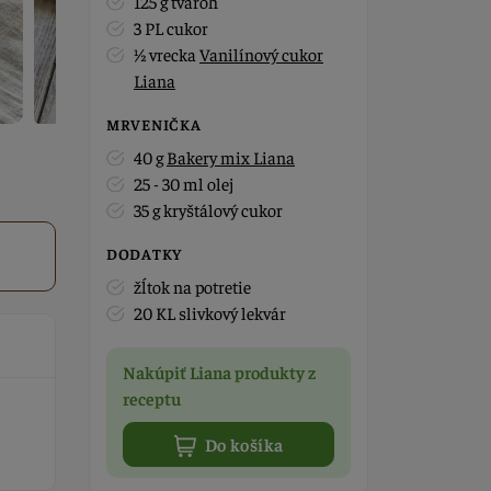
125 g tvaroh
3 PL cukor
½ vrecka
Vanilínový cukor
Liana
MRVENIČKA
40 g
Bakery mix Liana
25 - 30 ml olej
35 g kryštálový cukor
DODATKY
žĺtok na potretie
20 KL slivkový lekvár
Nakúpiť Liana produkty z
receptu
Do košíka