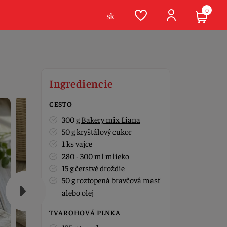
0
sk
Ingrediencie
CESTO
300 g
Bakery mix Liana
50 g kryštálový cukor
1 ks vajce
280 - 300 ml mlieko
15 g čerstvé droždie
50 g roztopená bravčová masť
alebo olej
TVAROHOVÁ PLNKA