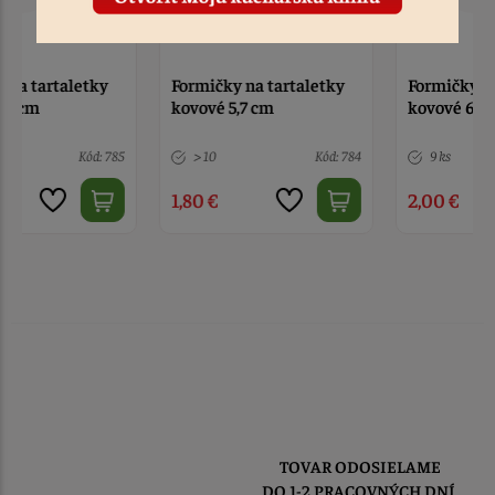
Formičky na tartaletky
Formičky na tartaletky
kovové 5,7 cm
kovové 6 cm
> 10
Kód: 784
9 ks
Kód: 783
1,80 €
2,00 €
TOVAR ODOSIELAME
DO 1-2 PRACOVNÝCH DNÍ