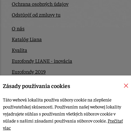
Ochrana osobných údajov
Odstúpiť od zmluvy tu
O nás
Katalóg Liana
Kvalita
Eurofondy LIANE - inovácia
Eurofondy 2019
Eurofondy 2022/2023
Zásady používania cookies
EÚ Plán obnovy
Táto webová lokalita používa súbory cookie na zlepšenie
Kontakt
používateľskej skúsenosti. Používaním našej webovej lokality
vyjadrujete súhlas s používaním všetkých súborov cookie v
súlade s našimi zásadami používania súborov cookie.
Prečítať
© 2015-2026, LIANA GOLIAŠ s.r.o. všetky práva vyhradené.
viac
Upraviť nastavenia Cookies