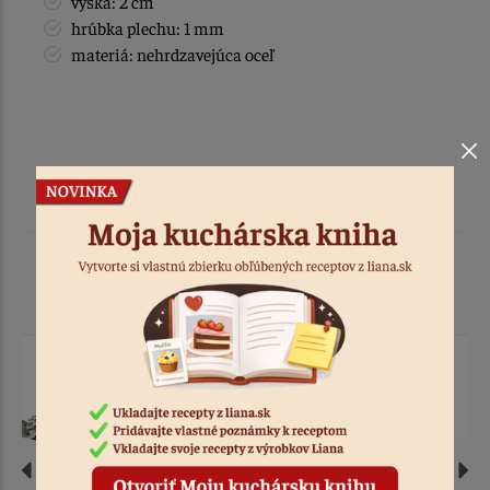
výška: 2 cm
hrúbka plechu: 1 mm
materiá: nehrdzavejúca oceľ
Podobné produkty