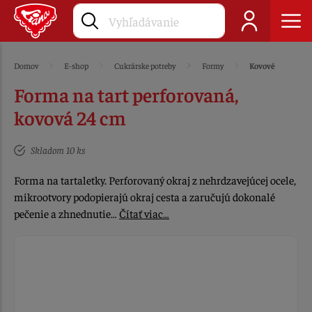
Domov
E-shop
Cukrárske potreby
Formy
Kovové
Forma na tart perforovaná,
kovová 24 cm
Skladom 10 ks
Forma na tartaletky. Perforovaný okraj z nehrdzavejúcej ocele,
mikrootvory podopierajú okraj cesta a zaručujú dokonalé
pečenie a zhnednutie…
Čítať viac…