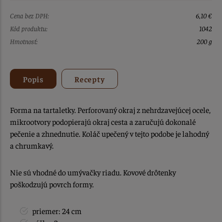
Cena bez DPH:
6,10 €
Kód produktu:
1042
Hmotnosť:
200 g
Popis
Recepty
Forma na tartaletky. Perforovaný okraj z nehrdzavejúcej ocele,
mikrootvory podopierajú okraj cesta a zaručujú dokonalé
pečenie a zhnednutie. Koláč upečený v tejto podobe je lahodný
a chrumkavý.
Nie sú vhodné do umývačky riadu. Kovové drôtenky
poškodzujú povrch formy.
priemer: 24 cm