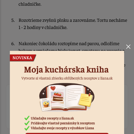
chladničke.
Rozotrieme zvyšnú plnku a zarovnáme. Tortu necháme
1 - 2 hodiny v chladničke.
Nakoniec čokoládu roztopíme nad parou, odložíme
bokom a vmiešame biely jogurt, smotanu na varenie a
cukor. Necháme mierne vychladnúť a polejeme tortu.
Ozdobíme nasekanými orechami a necháme poriadne
stuhnúť v chladničke, ideálne do nasledujúceho dňa.
Ohodnotiť recept
Prihláste sa, ak chcete pridať hodnotenie.
Prihlásiť sa