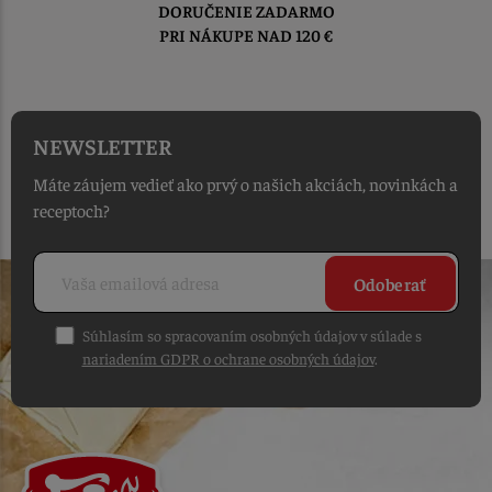
DORUČENIE ZADARMO
PRI NÁKUPE NAD 120 €
NEWSLETTER
Máte záujem vedieť ako prvý o našich akciách, novinkách a
receptoch?
Odoberať
Súhlasím so spracovaním osobných údajov v súlade s
nariadením GDPR o ochrane osobných údajov
.