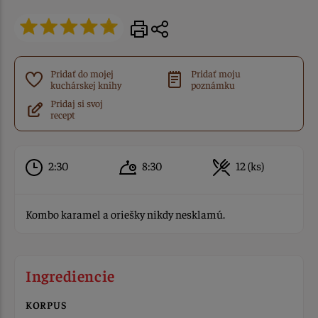
Pridať do mojej
Pridať moju
kuchárskej knihy
poznámku
Pridaj si svoj
recept
2:30
8:30
12 (ks)
Kombo karamel a oriešky nikdy nesklamú.
Ingrediencie
KORPUS