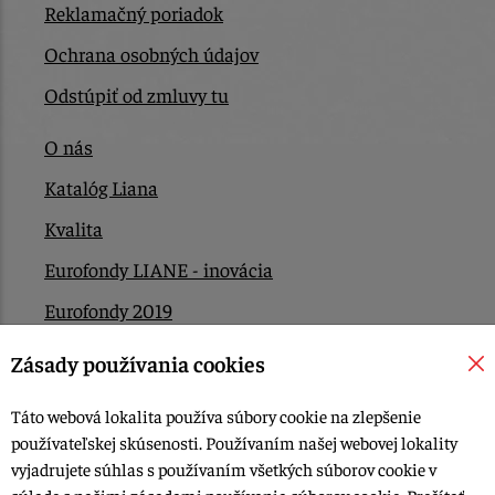
Reklamačný poriadok
Ochrana osobných údajov
Odstúpiť od zmluvy tu
O nás
Katalóg Liana
Kvalita
Eurofondy LIANE - inovácia
Eurofondy 2019
Eurofondy 2022/2023
Zásady používania cookies
EÚ Plán obnovy
Táto webová lokalita používa súbory cookie na zlepšenie
Kontakt
používateľskej skúsenosti. Používaním našej webovej lokality
vyjadrujete súhlas s používaním všetkých súborov cookie v
súlade s našimi zásadami používania súborov cookie.
Prečítať