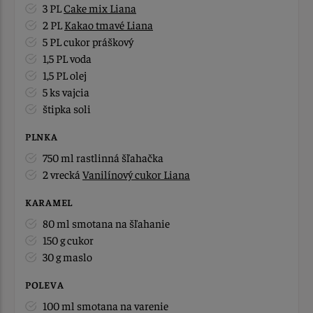
3 PL
Cake mix Liana
2 PL
Kakao tmavé Liana
5 PL cukor práškový
1,5 PL voda
1,5 PL olej
5 ks vajcia
štipka soli
PLNKA
750 ml rastlinná šľahačka
2 vrecká
Vanilínový cukor Liana
KARAMEL
80 ml smotana na šľahanie
150 g cukor
30 g maslo
POLEVA
100 ml smotana na varenie