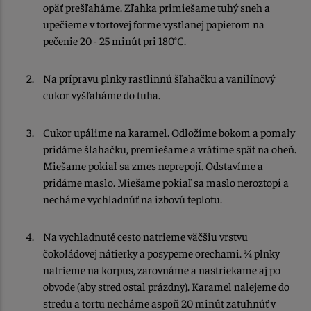
opäť prešľaháme. Zľahka primiešame tuhý sneh a
upečieme v tortovej forme vystlanej papierom na
pečenie 20 - 25 minút pri 180°C.
Na prípravu plnky rastlinnú šľahačku a vanilínový
cukor vyšľaháme do tuha.
Cukor upálime na karamel. Odložíme bokom a pomaly
pridáme šľahačku, premiešame a vrátime späť na oheň.
Miešame pokiaľ sa zmes neprepojí. Odstavíme a
pridáme maslo. Miešame pokiaľ sa maslo neroztopí a
necháme vychladnúť na izbovú teplotu.
Na vychladnuté cesto natrieme väčšiu vrstvu
čokoládovej nátierky a posypeme orechami. ¾ plnky
natrieme na korpus, zarovnáme a nastriekame aj po
obvode (aby stred ostal prázdny). Karamel nalejeme do
stredu a tortu necháme aspoň 20 minút zatuhnúť v