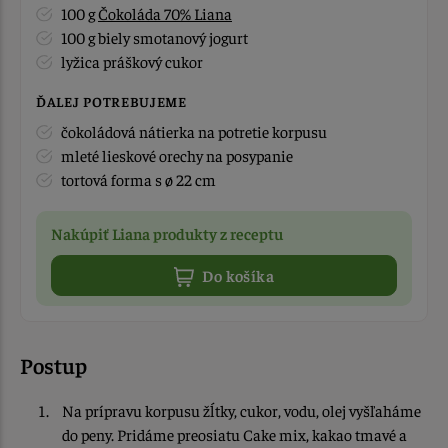
100 g
Čokoláda 70% Liana
100 g biely smotanový jogurt
lyžica práškový cukor
ĎALEJ POTREBUJEME
čokoládová nátierka na potretie korpusu
mleté lieskové orechy na posypanie
tortová forma s ø 22 cm
Nakúpiť Liana produkty z receptu
Do košíka
Postup
Na prípravu korpusu žĺtky, cukor, vodu, olej vyšľaháme
do peny. Pridáme preosiatu Cake mix, kakao tmavé a