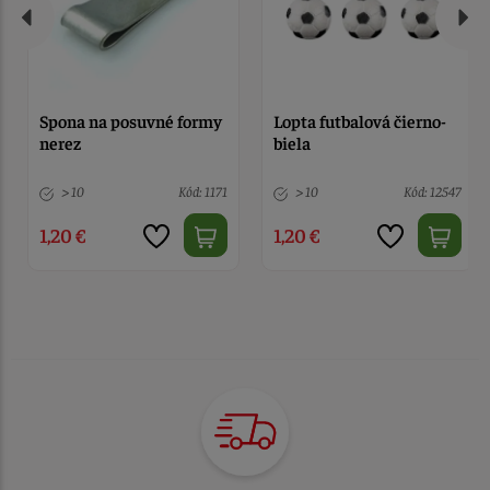
Spona na posuvné formy
Lopta futbalová čierno-
nerez
biela
> 10
Kód: 1171
> 10
Kód: 12547
1,20 €
1,20 €