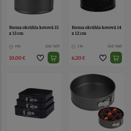
Forma okrúhla kovová 15
Forma okrúhla kovová 14
x 13 cm
x 12 cm
4 ks
Kód: 7659
3 ks
Kód: 7660
10,00 €
6,20 €