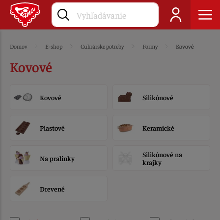
Domov
E-shop
Cukrárske potreby
Formy
Kovové
Kovové
Kovové
Silikónové
Plastové
Keramické
Silikónové na
Na pralinky
krajky
Drevené