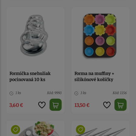
Formička snehuliak
Forma na muffiny +
pocínovaná 10 ks
silikónové košíčky
1 ks
Kód: 9993
3 ks
Kód: 1156
3,60 €
13,50 €