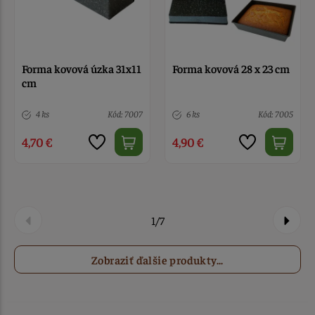
Forma kovová úzka 31x11
Forma kovová 28 x 23 cm
cm
4 ks
Kód: 7007
6 ks
Kód: 7005
4,70 €
4,90 €
1/7
Zobraziť ďalšie produkty...