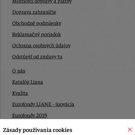
Možnosti dopravy a platby
Doprava zahraničie
Obchodné podmienky
Reklamačný poriadok
Ochrana osobných údajov
Odstúpiť od zmluvy tu
O nás
Katalóg Liana
Kvalita
Eurofondy LIANE - inovácia
Eurofondy 2019
Eurofondy 2022/2023
Zásady používania cookies