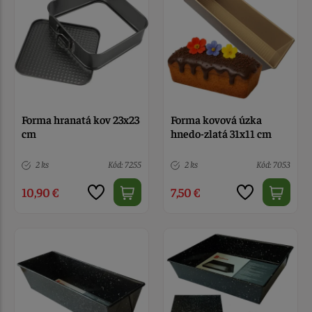
Forma hranatá kov 23x23
Forma kovová úzka
cm
hnedo-zlatá 31x11 cm
2 ks
Kód: 7255
2 ks
Kód: 7053
10,90 €
7,50 €