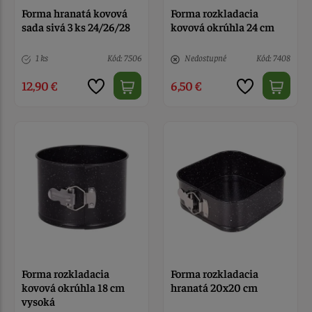
Forma hranatá kovová
Forma rozkladacia
sada sivá 3 ks 24/26/28
kovová okrúhla 24 cm
1 ks
Kód: 7506
Nedostupné
Kód: 7408
12,90 €
6,50 €
Forma rozkladacia
Forma rozkladacia
kovová okrúhla 18 cm
hranatá 20x20 cm
vysoká