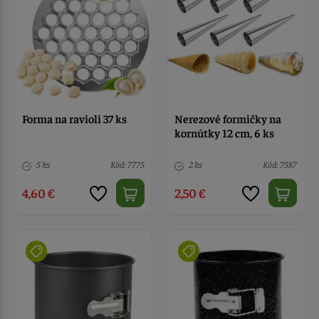
Forma na ravioli 37 ks
Nerezové formičky na
kornútky 12 cm, 6 ks
5 ks
Kód: 7775
2 ks
Kód: 7587
4,60 €
2,50 €