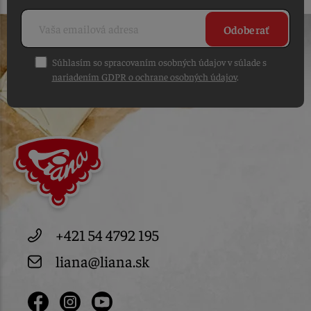
Odoberať
Súhlasím so spracovaním osobných údajov v súlade s
nariadením GDPR o ochrane osobných údajov
.
+421 54 4792 195
liana@liana.sk