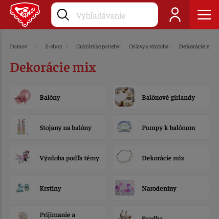
Domov
E-shop
Cukrárske potreby
Oslavy a výzdoba
Dekorácie mix
Dekorácie mix
Balóny
Balónové girlandy
Stojany na balóny
Pumpy k balónom
Výzdoba podľa témy
Dekorácie mix
Krstiny
Narodeniny
Prijímanie a
Svadba