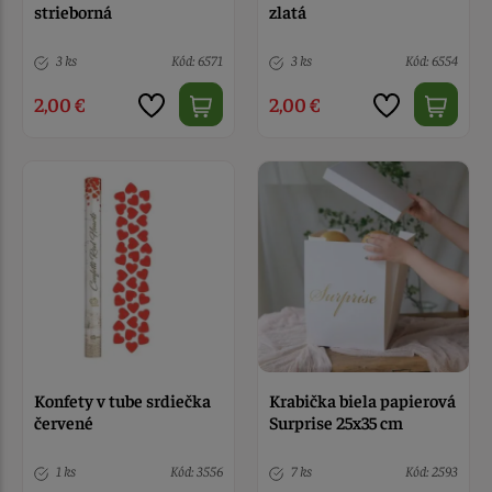
strieborná
zlatá
3 ks
Kód: 6571
3 ks
Kód: 6554
2,00 €
2,00 €
Konfety v tube srdiečka
Krabička biela papierová
červené
Surprise 25x35 cm
1 ks
Kód: 3556
7 ks
Kód: 2593