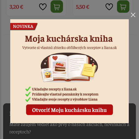
3,20 €
5,50 €
TOVAR ODOSIELAME
DO 1-2 PRACOVNÝCH DNÍ
OD PRIJATIA OBJEDNÁVKY
NEWSLETTER
Máte záujem vedieť ako prvý o našich akciách, novinkách a
receptoch?