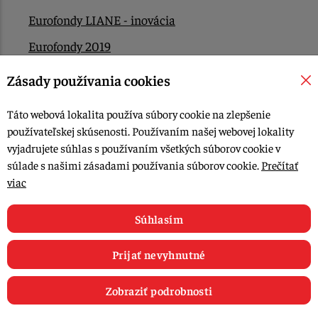
Eurofondy LIANE - inovácia
Eurofondy 2019
Eurofondy 2022/2023
Zásady používania cookies
EÚ Plán obnovy
Táto webová lokalita používa súbory cookie na zlepšenie
Kontakt
používateľskej skúsenosti. Používaním našej webovej lokality
vyjadrujete súhlas s používaním všetkých súborov cookie v
súlade s našimi zásadami používania súborov cookie.
Prečítať
© 2015-2026, LIANA GOLIAŠ s.r.o. všetky práva vyhradené.
viac
Upraviť nastavenia Cookies
Web dizajn: MARLOW DESIGN
Súhlasím
Prijať nevyhnutné
Zobraziť podrobnosti
0
E-shop
Recepty
Články
Obľúbené
Košík