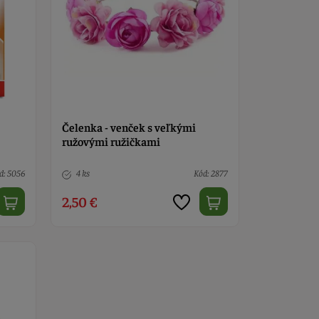
Čelenka - venček s veľkými
ružovými ružičkami
d: 5056
4 ks
Kód: 2877
2,50 €