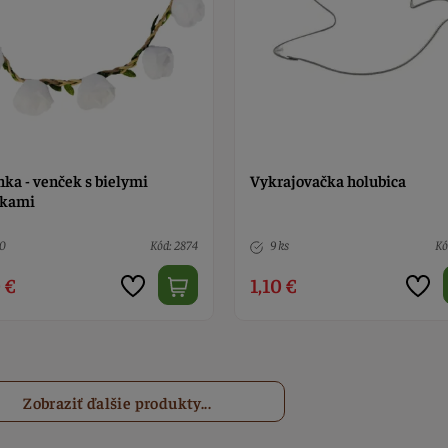
nka - venček s bielymi
Vykrajovačka holubica
čkami
10
Kód: 2874
9 ks
Kó
 €
1,10 €
Zobraziť ďalšie produkty...