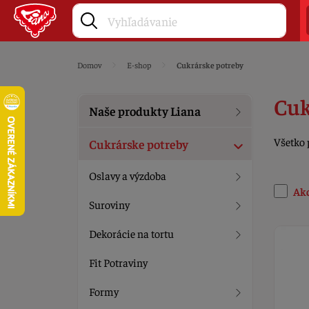
Domov
E-shop
Cukrárske potreby
Cuk
Naše produkty Liana
Všetko 
Cukrárske potreby
Oslavy a výzdoba
Ak
Suroviny
Dekorácie na tortu
Fit Potraviny
Formy