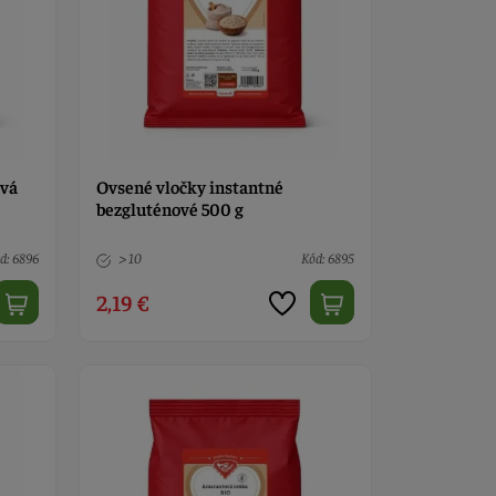
ová
Ovsené vločky instantné
bezgluténové 500 g
d: 6896
> 10
Kód: 6895
2,19 €