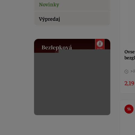
Novinky
Výpredaj
Ovse
bezg
> 
2,19