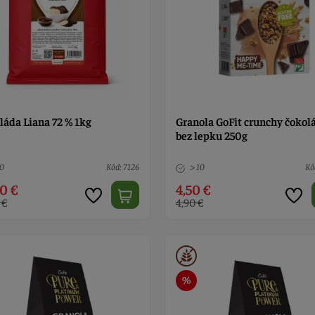
láda Liana 72 % 1kg
Granola GoFit crunchy čokol
bez lepku 250g
10
Kód: 7126
> 10
Kó
0 €
4,50 €
 €
4,90 €