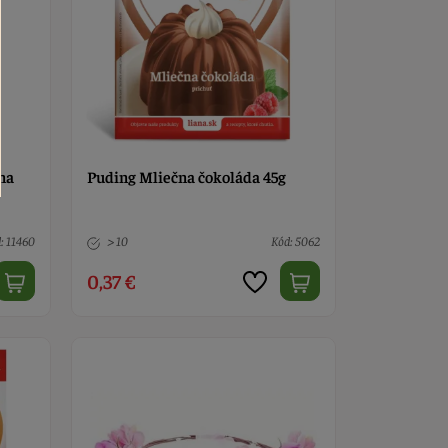
na
Puding Mliečna čokoláda 45g
: 11460
> 10
Kód: 5062
0,37 €