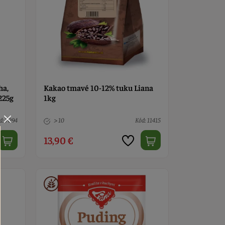
ha,
Kakao tmavé 10-12% tuku Liana
225g
1kg
d: 7094
> 10
Kód: 11415
13,90 €