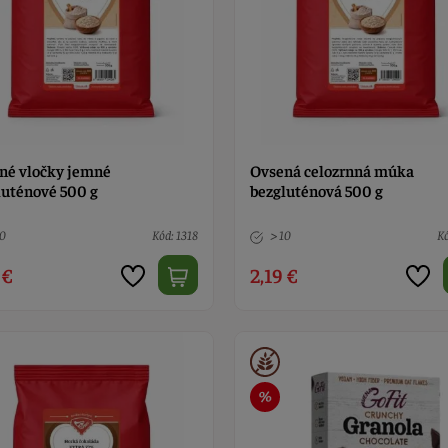
né vločky jemné
Ovsená celozrnná múka
luténové 500 g
bezgluténová 500 g
10
Kód: 1318
> 10
Kó
 €
2,19 €