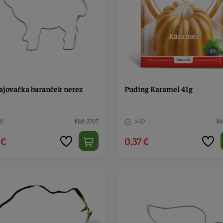
ajovačka baranček nerez
Puding Karamel 41g
10
Kód: 2707
> 10
Kó
 €
0,37 €