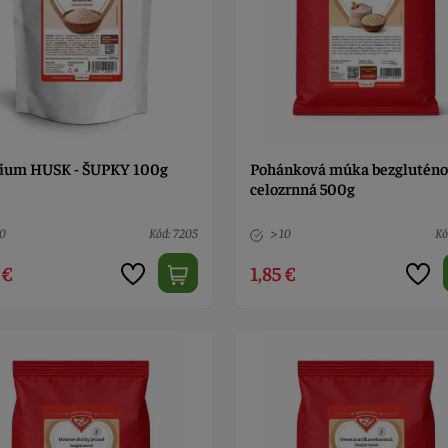
lium HUSK - ŠUPKY 100g
Pohánková múka bezglutén
celozrnná 500g
10
Kód: 7205
> 10
Kó
 €
1,85 €