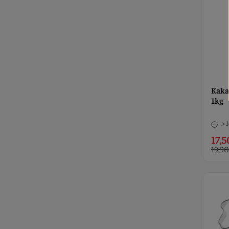
Kaka
1kg
> 
17,5
19,90