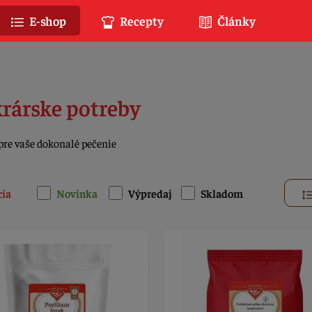
E-shop
Recepty
Články
rárske potreby
pre vaše dokonalé pečenie
cia
Novinka
Výpredaj
Skladom