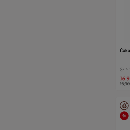
Čoko
> 
16,9
18,90