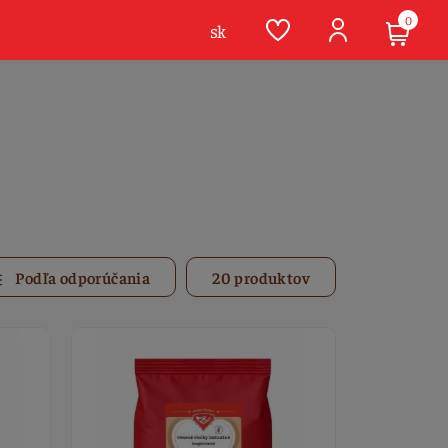
0
sk
Podľa odporúčania
20 produktov