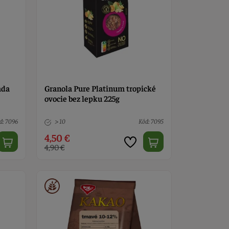
áda
Granola Pure Platinum tropické
ovocie bez lepku 225g
d: 7096
> 10
Kód: 7095
4,50 €
4,90 €