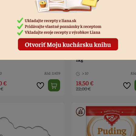
o holandské 10-12% Liana
Kakao holandské 20-22% Lia
1kg
10
Kód: 11459
> 10
Kód
0 €
18,50 €
 €
22,00 €