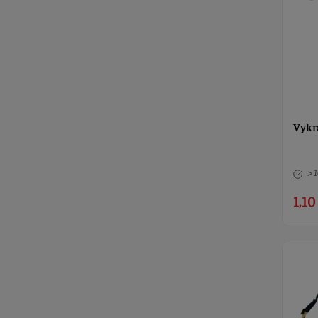
Vykr
> 
1,10