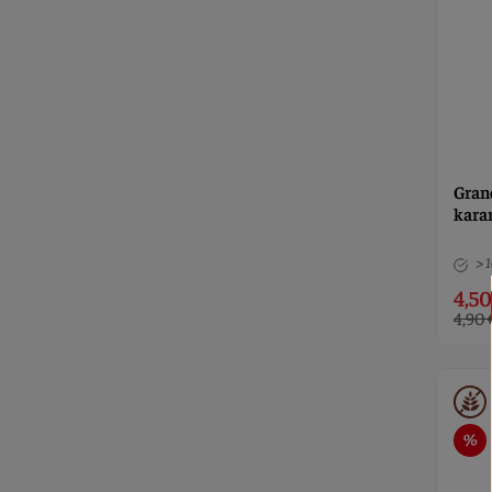
Gran
kara
> 
4,50
4,90 