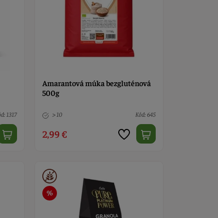
Amarantová múka bezgluténová
500g
d: 1317
> 10
Kód: 645
2,99 €