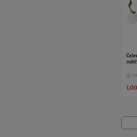
Čele
ruži
> 
1,00