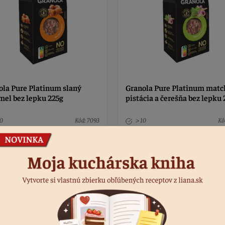
ola Pure Platinum slaný
Granola Pure Platinum matc
mel bez lepku 225g
pistácia a čerešňa bez lepku 
10
Kód: 7093
> 10
Kó
 €
4,50 €
€
4,90 €