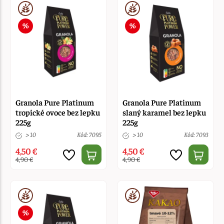
Granola Pure Platinum
Granola Pure Platinum
tropické ovoce bez lepku
slaný karamel bez lepku
225g
225g
> 10
Kód: 7095
> 10
Kód: 7093
4,50 €
4,50 €
4,90 €
4,90 €