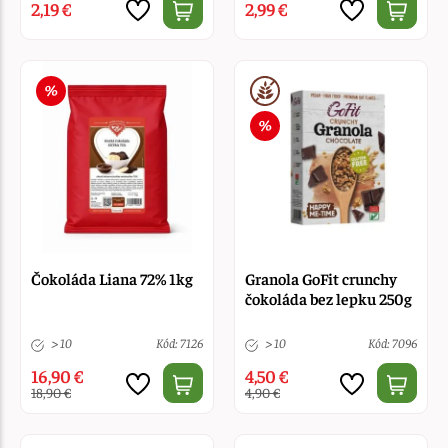
2,19 €
2,99 €
Čokoláda Liana 72% 1kg
Granola GoFit crunchy
čokoláda bez lepku 250g
> 10
Kód: 7126
> 10
Kód: 7096
16,90 €
4,50 €
18,90 €
4,90 €