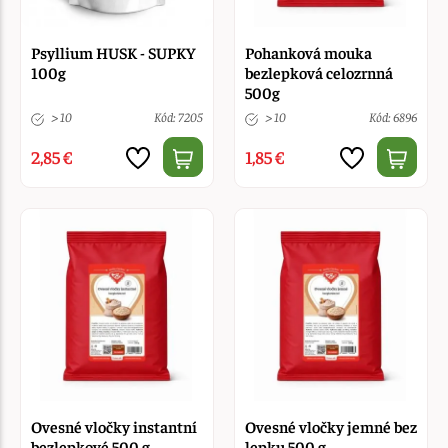
Psyllium HUSK - SUPKY
Pohanková mouka
100g
bezlepková celozrnná
500g
> 10
Kód: 7205
> 10
Kód: 6896
2,85 €
1,85 €
Ovesné vločky instantní
Ovesné vločky jemné bez
bezlepkové 500 g
lepku 500 g