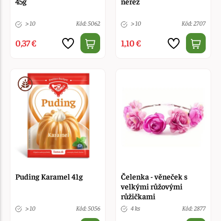
45g
nerez
> 10
Kód: 5062
> 10
Kód: 2707
0,37 €
1,10 €
Puding Karamel 41g
Čelenka - věneček s
velkými růžovými
růžičkami
> 10
Kód: 5056
4 ks
Kód: 2877