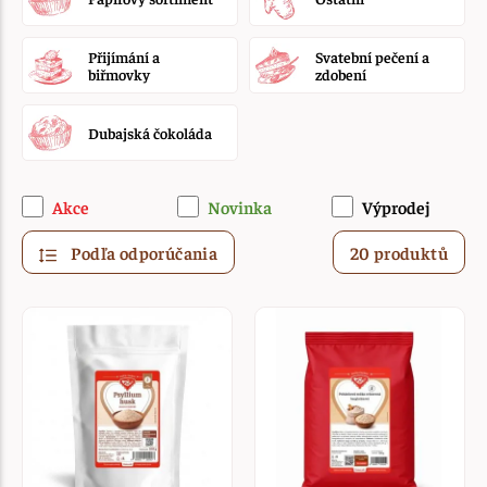
Přijímání a
Svatební pečení a
biřmovky
zdobení
Dubajská čokoláda
Akce
Novinka
Výprodej
Podľa odporúčania
20 produktů