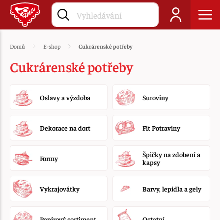
Domů
E-shop
Cukrárenské potřeby
Cukrárenské potřeby
Oslavy a výzdoba
Suroviny
Dekorace na dort
Fit Potraviny
Špičky na zdobení a
Formy
kapsy
Vykrajovátky
Barvy, lepidla a gely
Papírový sortiment
Ostatní