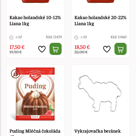
Kakao holandské 10-12%
Kakao holandské 20-22%
Liana 1kg
Liana 1kg
> 10
Kód: 11459
> 10
Kód: 11460
17,50 €
18,50 €
19,90 €
22,00 €
Puding Mléčná čokoláda
Vykrajovačka beránek