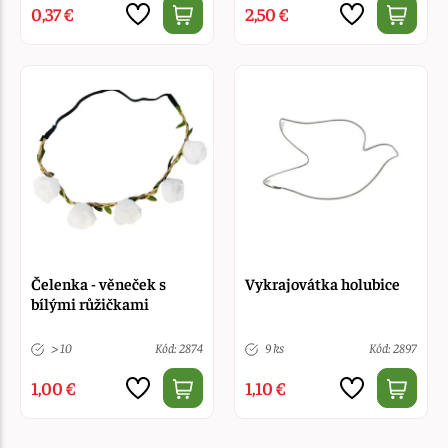
0,37 €
2,50 €
Čelenka - věneček s
Vykrajovátka holubice
bílými růžičkami
> 10
Kód: 2874
9 ks
Kód: 2897
1,00 €
1,10 €