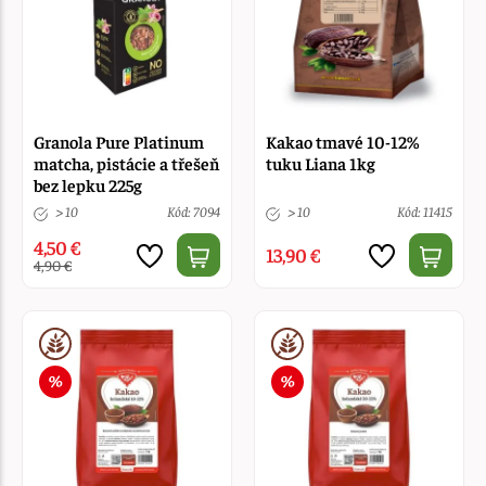
Granola Pure Platinum
Kakao tmavé 10-12%
matcha, pistácie a třešeň
tuku Liana 1kg
bez lepku 225g
> 10
Kód: 7094
> 10
Kód: 11415
4,50 €
13,90 €
4,90 €