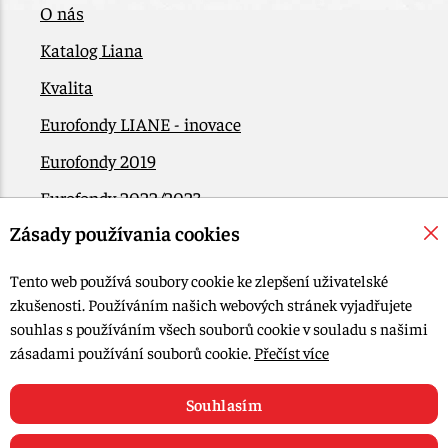
O nás
Katalog Liana
Kvalita
Eurofondy LIANE - inovace
Eurofondy 2019
Eurofondy 2022/2023
Zásady používania cookies
EÚ Plán obnovy
Kontakt
Tento web používá soubory cookie ke zlepšení uživatelské
zkušenosti. Používáním našich webových stránek vyjadřujete
souhlas s používáním všech souborů cookie v souladu s našimi
© 2015-2026, LIANA GOLIAŠ s.r.o. všechna práva vyhrazena.
zásadami používání souborů cookie.
Přečíst více
Upravit nastavení Cookies
Web design: MARLOW DESIGN
Souhlasím