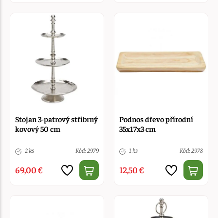
Stojan 3-patrový stříbrný
Podnos dřevo přírodní
kovový 50 cm
35x17x3 cm
2 ks
Kód: 2979
1 ks
Kód: 2978
69,00 €
12,50 €