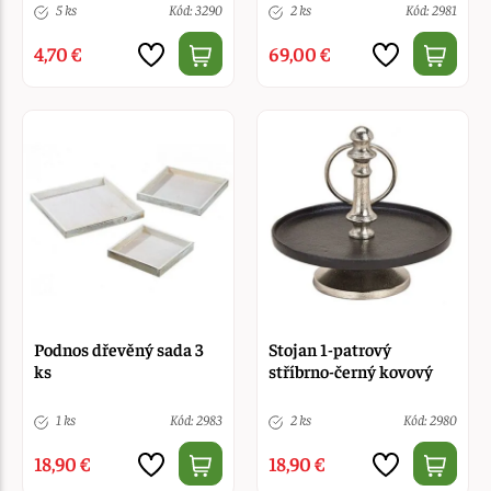
5 ks
Kód: 3290
2 ks
Kód: 2981
4,70 €
69,00 €
Podnos dřevěný sada 3
Stojan 1-patrový
ks
stříbrno-černý kovový
1 ks
Kód: 2983
2 ks
Kód: 2980
18,90 €
18,90 €