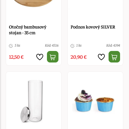
Otočný bambusový
Podnos kovový SILVER
stojan - 35 cm
5 ks
Kód: 4516
1 ks
Kód: 4394
12,50 €
20,90 €