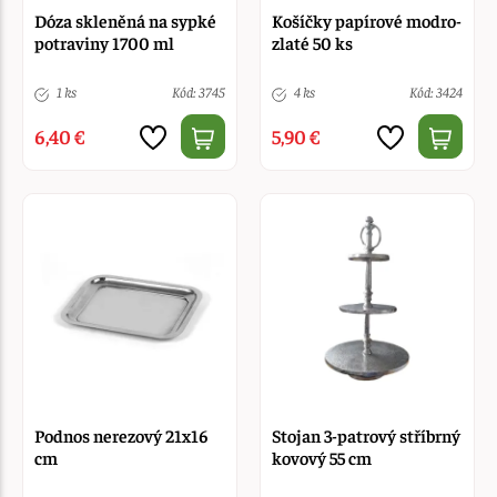
Dóza skleněná na sypké
Košíčky papírové modro-
potraviny 1700 ml
zlaté 50 ks
1 ks
Kód: 3745
4 ks
Kód: 3424
6,40 €
5,90 €
Podnos nerezový 21x16
Stojan 3-patrový stříbrný
cm
kovový 55 cm