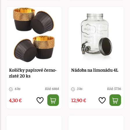
Košíčky papírové černo-
Nádoba na limonádu 4L
zlaté 20 ks
6 ks
Kód: 6464
3 ks
Kód: 5736
4,30 €
12,90 €