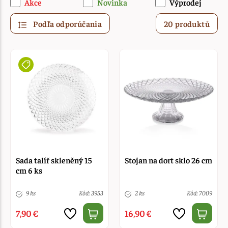
Akce
Novinka
Výprodej
Podľa odporúčania
20 produktů
Sada talíř skleněný 15
Stojan na dort sklo 26 cm
cm 6 ks
9 ks
Kód: 3953
2 ks
Kód: 7009
7,90 €
16,90 €