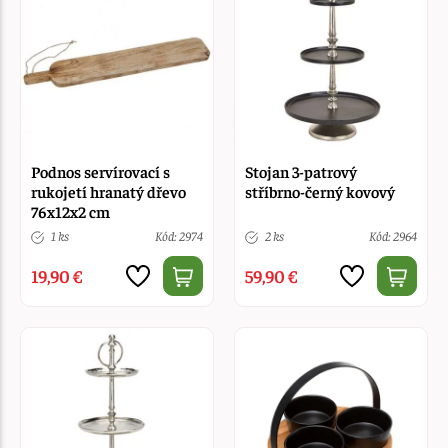
Podnos servírovací s
Stojan 3-patrový
rukojetí hranatý dřevo
stříbrno-černý kovový
76x12x2 cm
1 ks
Kód: 2974
2 ks
Kód: 2964
19,90 €
59,90 €