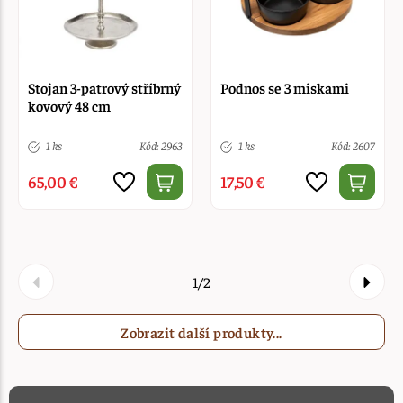
Stojan 3-patrový stříbrný
Podnos se 3 miskami
kovový 48 cm
1 ks
Kód: 2963
1 ks
Kód: 2607
65,00 €
17,50 €
1/2
Zobrazit další produkty...