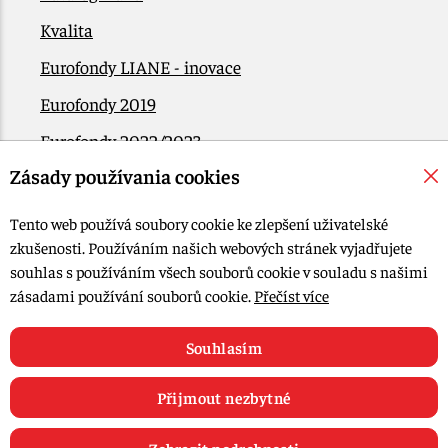
Kvalita
Eurofondy LIANE - inovace
Eurofondy 2019
Eurofondy 2022/2023
Zásady používania cookies
EÚ Plán obnovy
Kontakt
Tento web používá soubory cookie ke zlepšení uživatelské
zkušenosti. Používáním našich webových stránek vyjadřujete
souhlas s používáním všech souborů cookie v souladu s našimi
© 2015-2026, LIANA GOLIAŠ s.r.o. všechna práva vyhrazena.
zásadami používání souborů cookie.
Přečíst více
Upravit nastavení Cookies
Web design: MARLOW DESIGN
Souhlasím
Přijmout nezbytné
Zobrazit podrobnosti