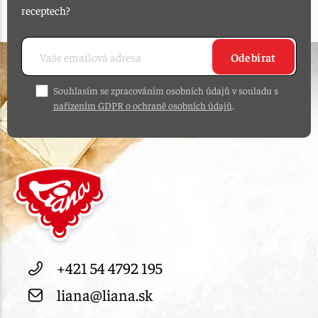
receptech?
Odebírat
Souhlasím se zpracováním osobních údajů v souladu s
nařízením GDPR o ochraně osobních údajů
.
+421 54 4792 195
liana@liana.sk