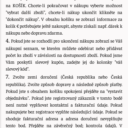
na KOŠÍK. Chcete-li pokračovat v nákupu vyberte možnost
"vybrat další zboží", chcete-li nákup ukončit klikněte na
"dokončit nákup". V obsahu košíku se zobrazí informace za
kolik € potřebujete ještě nakoupit, abyste získali např. dárek k
nákupu nebo dopravu zdarma.
4.
Pokud jste se rozhodli pro ukončení nákupu zobrazí se Váš
nákupní seznam, ve kterém můžete odebírat nebo přidávat
počet ks zboží v závislosti na dostupnosti zboží. Pokud jsme
Vám poskytli slevový kupón, zadejte jej do kolonky "váš
slevový kód".
7.
Zvolte zemi doručení (Česká republika nebo Česká
republika). Zvolte způsob dopravy a následně způsob platby.
Pokud jste s obsahem košíku spokojeni přejděte na "vystavit
objednávku". Pokud jste registrovaný zákazník v tomto bodě
není nutné vyplňovat kontaktní a fakturační údaje. Pokud
nakupujete bez registrace vyplňte následující údaje. Pokud se
shoduje fakturační adresa a adresa doručení nevyplňujte
tento bod. Přejděte na závěrečný bod; kontrola údajů. V