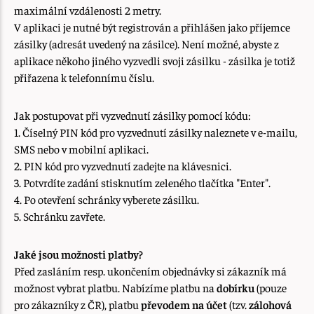
maximální vzdálenosti 2 metry.
V aplikaci je nutné být registrován a přihlášen jako příjemce
zásilky (adresát uvedený na zásilce). Není možné, abyste z
aplikace někoho jiného vyzvedli svoji zásilku - zásilka je totiž
přiřazena k telefonnímu číslu.
Jak postupovat při vyzvednutí zásilky pomocí kódu:
1. Číselný PIN kód pro vyzvednutí zásilky naleznete v e-mailu,
SMS nebo v mobilní aplikaci.
2. PIN kód pro vyzvednutí zadejte na klávesnici.
3. Potvrdíte zadání stisknutím zeleného tlačítka "Enter".
4. Po otevření schránky vyberete zásilku.
5. Schránku zavřete.
Jaké jsou možnosti platby?
Před zasláním resp. ukončením objednávky si zákazník má
možnost vybrat platbu. Nabízíme platbu na
dobírku
(pouze
pro zákazníky z ČR), platbu
převodem na účet
(tzv.
zálohová