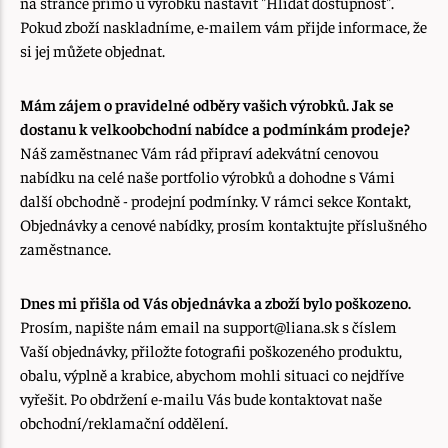
na stránce přímo u výrobku nastavit "Hlídat dostupnost".
Pokud zboží naskladníme, e-mailem vám přijde informace, že
si jej můžete objednat.
Mám zájem o pravidelné odběry vašich výrobků. Jak se
dostanu k velkoobchodní nabídce a podmínkám prodeje?
Náš zaměstnanec Vám rád připraví adekvátní cenovou
nabídku na celé naše portfolio výrobků a dohodne s Vámi
další obchodně - prodejní podmínky. V rámci sekce Kontakt,
Objednávky a cenové nabídky, prosím kontaktujte příslušného
zaměstnance.
Dnes mi přišla od Vás objednávka a zboží bylo poškozeno.
Prosím, napište nám email na support@liana.sk s číslem
Vaší objednávky, přiložte fotografii poškozeného produktu,
obalu, výplně a krabice, abychom mohli situaci co nejdříve
vyřešit. Po obdržení e-mailu Vás bude kontaktovat naše
obchodní/reklamační oddělení.