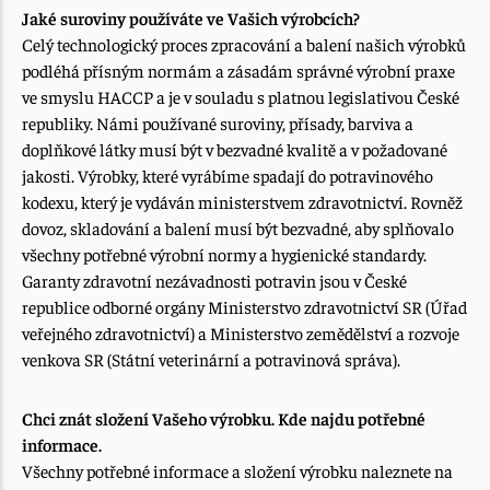
Jaké suroviny používáte ve Vašich výrobcích?
Celý technologický proces zpracování a balení našich výrobků
podléhá přísným normám a zásadám správné výrobní praxe
ve smyslu HACCP a je v souladu s platnou legislativou České
republiky. Námi používané suroviny, přísady, barviva a
doplňkové látky musí být v bezvadné kvalitě a v požadované
jakosti. Výrobky, které vyrábíme spadají do potravinového
kodexu, který je vydáván ministerstvem zdravotnictví. Rovněž
dovoz, skladování a balení musí být bezvadné, aby splňovalo
všechny potřebné výrobní normy a hygienické standardy.
Garanty zdravotní nezávadnosti potravin jsou v České
republice odborné orgány Ministerstvo zdravotnictví SR (Úřad
veřejného zdravotnictví) a Ministerstvo zemědělství a rozvoje
venkova SR (Státní veterinární a potravinová správa).
Chci znát složení Vašeho výrobku. Kde najdu potřebné
informace.
Všechny potřebné informace a složení výrobku naleznete na