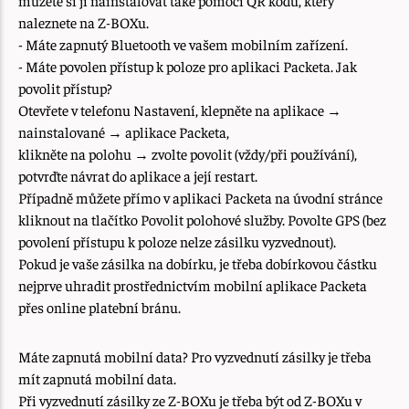
můžete si ji nainstalovat také pomocí QR kódu, který
naleznete na Z-BOXu.
- Máte zapnutý Bluetooth ve vašem mobilním zařízení.
- Máte povolen přístup k poloze pro aplikaci Packeta. Jak
povolit přístup?
Otevřete v telefonu Nastavení, klepněte na aplikace →
nainstalované → aplikace Packeta,
klikněte na polohu → zvolte povolit (vždy/při používání),
potvrďte návrat do aplikace a její restart.
Případně můžete přímo v aplikaci Packeta na úvodní stránce
kliknout na tlačítko Povolit polohové služby. Povolte GPS (bez
povolení přístupu k poloze nelze zásilku vyzvednout).
Pokud je vaše zásilka na dobírku, je třeba dobírkovou částku
nejprve uhradit prostřednictvím mobilní aplikace Packeta
přes online platební bránu.
Máte zapnutá mobilní data? Pro vyzvednutí zásilky je třeba
mít zapnutá mobilní data.
Při vyzvednutí zásilky ze Z-BOXu je třeba být od Z-BOXu v