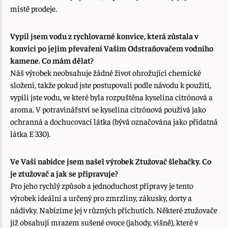
místě prodeje.
Vypil jsem vodu z rychlovarné konvice, která zůstala v
konvici po jejím převaření Vaším Odstraňovačem vodního
kamene. Co mám dělat?
Náš výrobek neobsahuje žádné život ohrožující chemické
složení, takže pokud jste postupovali podle návodu k použití,
vypili jste vodu, ve které byla rozpuštěna kyselina citrónová a
aroma. V potravinářství se kyselina citrónová používá jako
ochranná a dochucovací látka (bývá označována jako přídatná
látka E 330).
Ve Vaší nabídce jsem našel výrobek Ztužovač šlehačky. Co
je ztužovač a jak se připravuje?
Pro jeho rychlý způsob a jednoduchost přípravy je tento
výrobek ideální a určený pro zmrzliny, zákusky, dorty a
nádivky. Nabízíme jej v různých příchutích. Některé ztužovače
již obsahují mrazem sušené ovoce (jahody, višně), které v