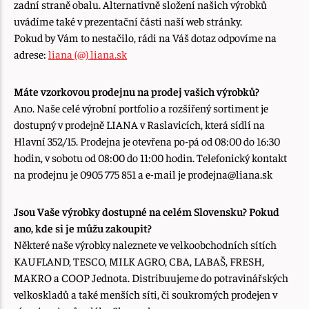
zadní straně obalu. Alternativně složení našich výrobků
uvádíme také v prezentační části naší web stránky.
Pokud by Vám to nestačilo, rádi na Váš dotaz odpovíme na
adrese:
liana (@) liana.sk
Máte vzorkovou prodejnu na prodej vašich výrobků?
Ano. Naše celé výrobní portfolio a rozšířený sortiment je
dostupný v prodejně LIANA v Raslavicích, která sídlí na
Hlavní 352/15. Prodejna je otevřena po-pá od 08:00 do 16:30
hodin, v sobotu od 08:00 do 11:00 hodin. Telefonický kontakt
na prodejnu je 0905 775 851 a e-mail je prodejna@liana.sk
Jsou Vaše výrobky dostupné na celém Slovensku? Pokud
ano, kde si je můžu zakoupit?
Některé naše výrobky naleznete ve velkoobchodních sítích
KAUFLAND, TESCO, MILK AGRO, CBA, LABAŠ, FRESH,
MAKRO a COOP Jednota. Distribuujeme do potravinářských
velkoskladů a také menších síti, či soukromých prodejen v