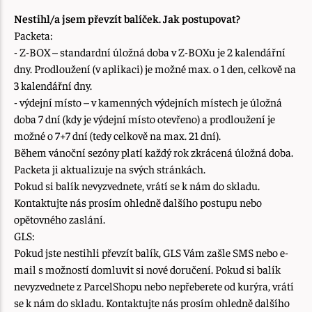
Nestihl/a jsem převzít balíček. Jak postupovat?
Packeta:
- Z-BOX – standardní úložná doba v Z-BOXu je 2 kalendářní
dny. Prodloužení (v aplikaci) je možné max. o 1 den, celkově na
3 kalendářní dny.
- výdejní místo – v kamenných výdejních místech je úložná
doba 7 dní (kdy je výdejní místo otevřeno) a prodloužení je
možné o 7+7 dní (tedy celkově na max. 21 dní).
Během vánoční sezóny platí každý rok zkrácená úložná doba.
Packeta ji aktualizuje na svých stránkách.
Pokud si balík nevyzvednete, vrátí se k nám do skladu.
Kontaktujte nás prosím ohledně dalšího postupu nebo
opětovného zaslání.
GLS:
Pokud jste nestihli převzít balík, GLS Vám zašle SMS nebo e-
mail s možností domluvit si nové doručení. Pokud si balík
nevyzvednete z ParcelShopu nebo nepřeberete od kurýra, vrátí
se k nám do skladu. Kontaktujte nás prosím ohledně dalšího