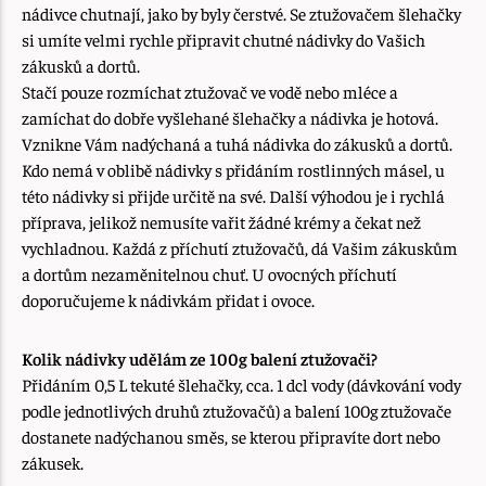
nádivce chutnají, jako by byly čerstvé. Se ztužovačem šlehačky
si umíte velmi rychle připravit chutné nádivky do Vašich
zákusků a dortů.
Stačí pouze rozmíchat ztužovač ve vodě nebo mléce a
zamíchat do dobře vyšlehané šlehačky a nádivka je hotová.
Vznikne Vám nadýchaná a tuhá nádivka do zákusků a dortů.
Kdo nemá v oblibě nádivky s přidáním rostlinných másel, u
této nádivky si přijde určitě na své. Další výhodou je i rychlá
příprava, jelikož nemusíte vařit žádné krémy a čekat než
vychladnou. Každá z příchutí ztužovačů, dá Vašim zákuskům
a dortům nezaměnitelnou chuť. U ovocných příchutí
doporučujeme k nádivkám přidat i ovoce.
Kolik nádivky udělám ze 100g balení ztužovači?
Přidáním 0,5 L tekuté šlehačky, cca. 1 dcl vody (dávkování vody
podle jednotlivých druhů ztužovačů) a balení 100g ztužovače
dostanete nadýchanou směs, se kterou připravíte dort nebo
zákusek.