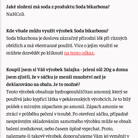
Jaké složení má soda z produktu Soda bikarbona?
NaHCo3.
Kde všude můžu využít výrobek Soda bikarbonu?
Soda bikarbona je doslova zázračný přírodní lék při různých
obtížích a má všestranné použití. Více o jejím využití se
můžete dozvědět po kliknutí
na tento odkaz.
Koupil jsem si Váš výrobek Salajka - jelení sůl 20g a doma
jsem zjistil, že v sáčku je menší množství než je
deklarováno na obalu. Je to možné?
Tento výrobek obsahuje hydrogenuhličitan amonný, který se
používá jako kypřicí látka v pekárenských výrobcích. Je to bílý
prášek s mírným zápachem po amonii. Zápach amonie se
ztrácí v průběhu pečení v troubě. Po otevření sáčku, případně
nesprávným skladováním samotného výrobku může se obsah
balení zredukovat, nebo časem úplně vyprchat. Proto,
naleznete-li takový výrobek, doporučujeme Vám jej vyměnit v