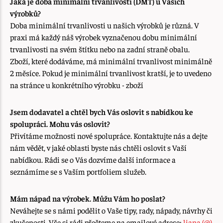
Jaká je doba minimální trvanlivosti (DMT) u Vašich
výrobků?
Doba minimální trvanlivosti u našich výrobků je různá. V
praxi má každý náš výrobek vyznačenou dobu minimální
trvanlivosti na svém štítku nebo na zadní straně obalu.
Zboží, které dodáváme, má minimální trvanlivost minimálně
2 měsíce. Pokud je minimální trvanlivost kratší, je to uvedeno
na stránce u konkrétního výrobku - zboží
Jsem dodavatel a chtěl bych Vás oslovit s nabídkou ke
spolupráci. Mohu vás oslovit?
Přivítáme možnosti nové spolupráce. Kontaktujte nás a dejte
nám vědět, v jaké oblasti byste nás chtěli oslovit s Vaší
nabídkou. Rádi se o Vás dozvíme další informace a
seznámíme se s Vaším portfoliem služeb.
Mám nápad na výrobek. Můžu Vám ho poslat?
Neváhejte se s námi podělit o Vaše tipy, rady, nápady, návrhy či
zkušenosti. Vše si rádi přečteme na emailové adrese:
liana (@)