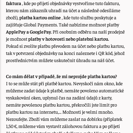
faktura
, kde po přijetí objednávky vystvoříme tuto fakturu,
kterou nám zákazník uhradí na účet a následně odesíláme
zboží),
platba kartou online
, kde tuto službu poskytuje a
zajišťuje Global Payments. Také nabízíme možnost platby
ApplePay a GooglePay.
Při osobním odběru na naší prodejně
je možnost
platby v hotovosti nebo platební kartou.
Pokud si zvolíte platbu převodem na účet nebo platbu kartou,
tak v potvrzení objednávky na konci naleznete i QR kód, jehož
prostřednictvím můžete uskutečnit úhradu na náš účet.
Co mám dělat v případě, že mi neprojde platba kartou?
I to se může stát při platbě kartou. Nevyskočí nám okno, kde
můžeme zadat údaje k platbě, nemáte povoleno automatické
vyskakování oken, uplynul čas na zadání údajů z karty,
nemáte povolenou platbu kartou, překročili jste limit pro
platbu kartou na internetu,... Možnosti je velmi mnoho.
Nezoufejte. Zboží vám můžeme zaslat na dobírku (příplatek
1,50 €, můžeme vám vystavit zálohovou fakturu a po přijetí