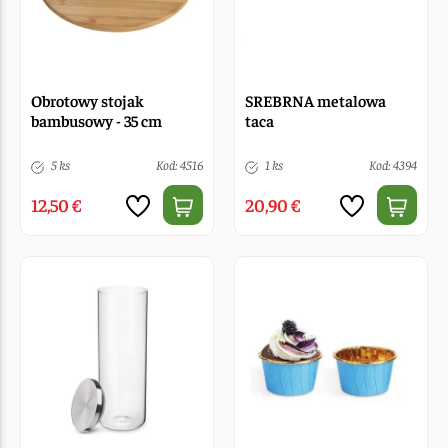
Obrotowy stojak
SREBRNA metalowa
bambusowy - 35 cm
taca
5 ks
Kod: 4516
1 ks
Kod: 4394
12,50 €
20,90 €