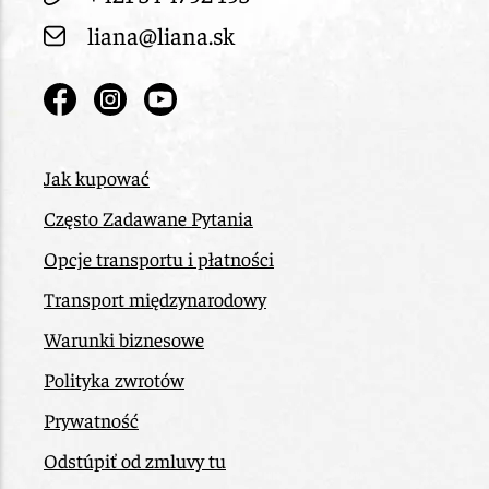
liana@liana.sk
Jak kupować
Często Zadawane Pytania
Opcje transportu i płatności
Transport międzynarodowy
Warunki biznesowe
Polityka zwrotów
Prywatność
Odstúpiť od zmluvy tu