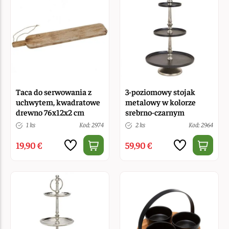
Taca do serwowania z
3-poziomowy stojak
uchwytem, kwadratowe
metalowy w kolorze
drewno 76x12x2 cm
srebrno-czarnym
1 ks
Kod: 2974
2 ks
Kod: 2964
19,90 €
59,90 €