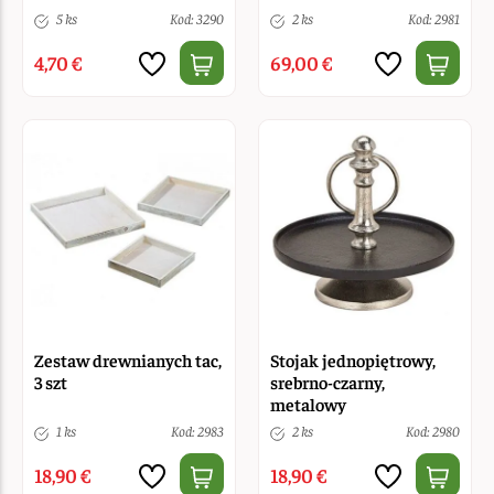
5 ks
Kod: 3290
2 ks
Kod: 2981
4,70 €
69,00 €
Zestaw drewnianych tac,
Stojak jednopiętrowy,
3 szt
srebrno-czarny,
metalowy
1 ks
Kod: 2983
2 ks
Kod: 2980
18,90 €
18,90 €