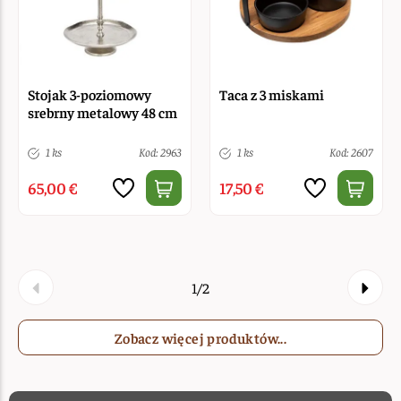
Stojak 3-poziomowy
Taca z 3 miskami
srebrny metalowy 48 cm
1 ks
Kod: 2963
1 ks
Kod: 2607
65,00 €
17,50 €
1/2
Zobacz więcej produktów...