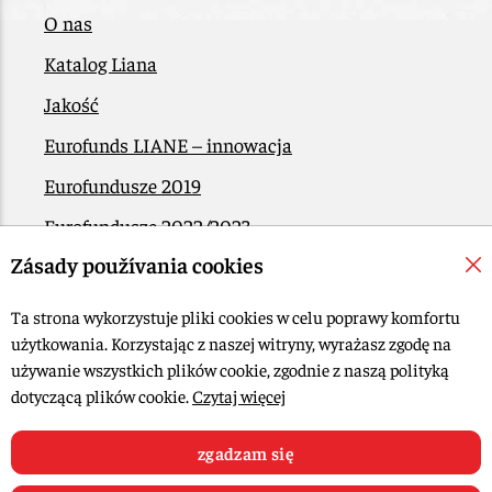
O nas
Katalog Liana
Jakość
Eurofunds LIANE – innowacja
Eurofundusze 2019
Eurofundusze 2022/2023
Zásady používania cookies
EÚ Plán obnovy
Kontakt
Ta strona wykorzystuje pliki cookies w celu poprawy komfortu
użytkowania. Korzystając z naszej witryny, wyrażasz zgodę na
używanie wszystkich plików cookie, zgodnie z naszą polityką
© 2015-2026, LIANA GOLIAŠ s.r.o. Wszelkie prawa zastrzeżone.
dotyczącą plików cookie.
Czytaj więcej
Edytuj ustawienia plików cookie
projektowanie stron: MARLOW DESIGN
zgadzam się