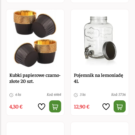
Kubki papierowe czarno-
Pojemnik na lemoniadę
złote 20 szt.
4L
6 ks
Kod: 6464
3 ks
Kod: 5736
4,30 €
12,90 €