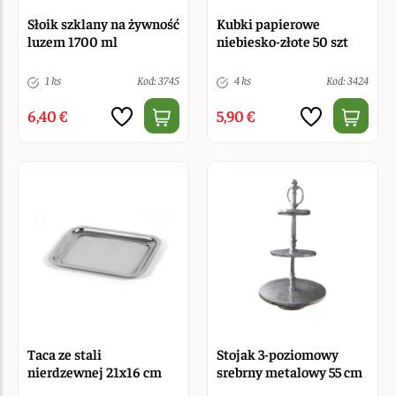
Słoik szklany na żywność
Kubki papierowe
luzem 1700 ml
niebiesko-złote 50 szt
1 ks
Kod: 3745
4 ks
Kod: 3424
6,40 €
5,90 €
Taca ze stali
Stojak 3-poziomowy
nierdzewnej 21x16 cm
srebrny metalowy 55 cm