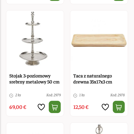
Stojak 3-poziomowy
Taca z naturalnego
srebrny metalowy 50 cm
drewna 35x17x3 cm
2 ks
Kod: 2979
1 ks
Kod: 2978
69,00 €
12,50 €