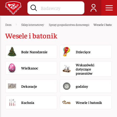
Dom
Sklep internetowy
Sprzęt gospodarstwa domowego
Wesele i batonik
Wesele i batonik
Boże Narodzenie
Dziecięce
Wskazówki
Wielkanoc
dotyczące
prezentów
Dekoracje
godziny
Kuchnia
Wesele i batonik