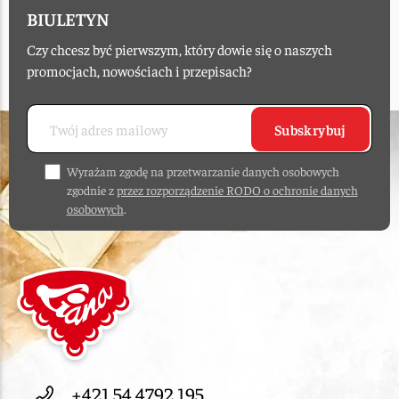
BIULETYN
Czy chcesz być pierwszym, który dowie się o naszych
promocjach, nowościach i przepisach?
Subskrybuj
Wyrażam zgodę na przetwarzanie danych osobowych
zgodnie z
przez rozporządzenie RODO o ochronie danych
osobowych
.
+421 54 4792 195