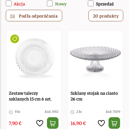
Akcja
Nowy
Sprzedaż
Podľa odporúčania
20 produkty
Zestaw talerzy
Szklany stojak na ciasto
szklanych 15 cm 6 szt.
26 cm
9 ks
Kod: 3953
2 ks
Kod: 7009
7,90 €
16,90 €