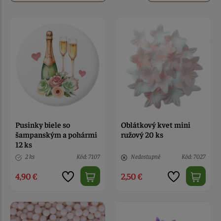
Pusinky biele so
Oblátkový kvet mini
šampanským a pohármi
ružový 20 ks
12 ks
2 ks
Kód: 7107
Nedostupné
Kód: 7027
4,90 €
2,50 €