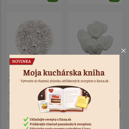
Posyp mix bielo-
Pusinky biele srdce 20
strieborný 50g
ks
> 10
Kód: 4592
1 ks
Kód: 4557
2,50 €
4,50 €