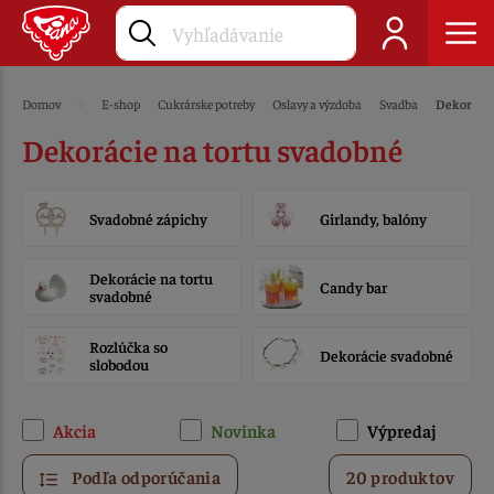
Domov
E-shop
Cukrárske potreby
Oslavy a výzdoba
Svadba
Dekorácie
Dekorácie na tortu svadobné
Svadobné zápichy
Girlandy, balóny
Dekorácie na tortu
Candy bar
svadobné
Rozlúčka so
Dekorácie svadobné
slobodou
Akcia
Novinka
Výpredaj
Podľa odporúčania
20 produktov