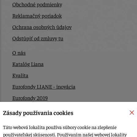
Obchodné podmienky
Reklamačný poriadok
Ochrana osobných údajov
Odstúpiť od zmluvy tu
O nás
Katalóg Liana
Kvalita
Eurofondy LIANE - inovácia
Eurofondy 2019
Eurofondy 2022/2023
Zásady používania cookies
EÚ Plán obnovy
Táto webová lokalita používa súbory cookie na zlepšenie
Kontakt
používateľskej skúsenosti. Používaním našej webovej lokality