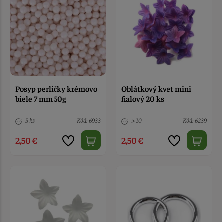
Posyp perličky krémovo
Oblátkový kvet mini
biele 7 mm 50g
fialový 20 ks
5 ks
Kód: 6933
> 10
Kód: 6239
2,50 €
2,50 €