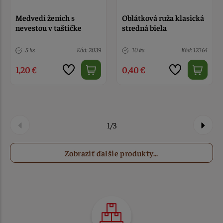
Medvedí ženích s
Oblátková ruža klasická
nevestou v taštičke
stredná biela
5 ks
Kód: 2039
10 ks
Kód: 12364
1,20 €
0,40 €
1/3
Zobraziť ďalšie produkty...