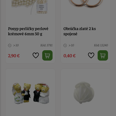
Posyp perličky perlové
Obrúčka zlaté 2 ks
krémové 6mm 50 g
spojené
> 10
Kód: 3781
> 10
Kód: 13240
2,90 €
0,40 €