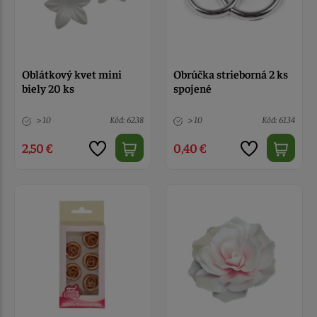
Oblátkový kvet mini
Obrúčka strieborná 2 ks
biely 20 ks
spojené
> 10
Kód: 6238
> 10
Kód: 6134
2,50 €
0,40 €