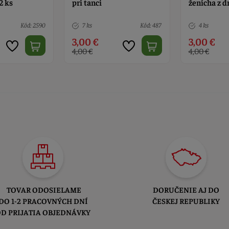
ženícha z dreva
príjímanie 
Kód: 487
4 ks
Kód: 13080
> 10
3,00 €
4,90 €
4,00 €
TOVAR ODOSIELAME
DORUČENIE AJ DO
DO 1-2 PRACOVNÝCH DNÍ
ČESKEJ REPUBLIKY
D PRIJATIA OBJEDNÁVKY