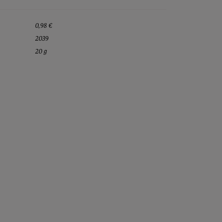
0,98 €
2039
20 g