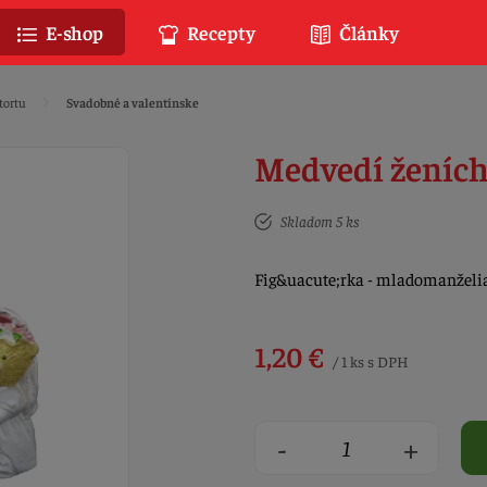
E-shop
Recepty
Články
tortu
Svadobné a valentínske
Medvedí ženích 
Skladom 5 ks
Fig&uacute;rka - mladomanželia
1,20 €
/ 1 ks s DPH
-
+