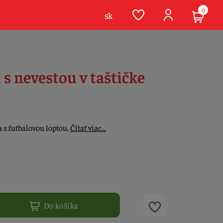
0
sk
s nevestou v taštičke
 s futbalovou loptou.
Čítať viac…
Do košíka