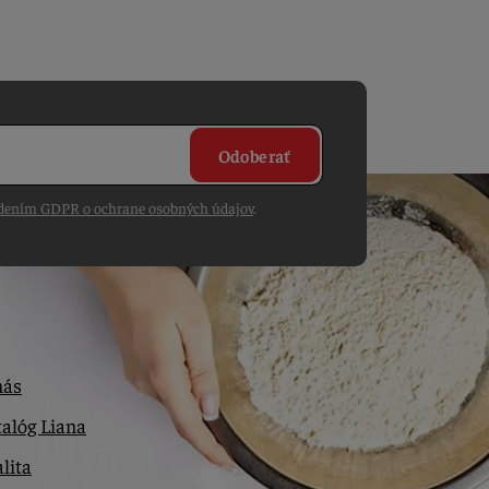
Odoberať
dením GDPR o ochrane osobných údajov
.
nás
alóg Liana
lita