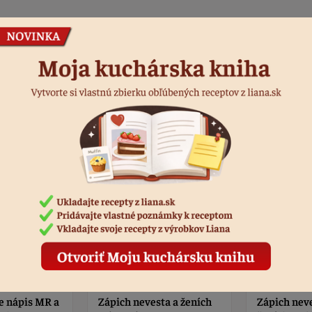
Podobné produkty
ta a ženích
Zápich nevesta v náručí
Dekorácia n