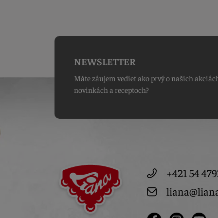
NEWSLETTER
Máte záujem vedieť ako prvý o našich akciác
novinkách a receptoch?
+421 54 479
liana@lian