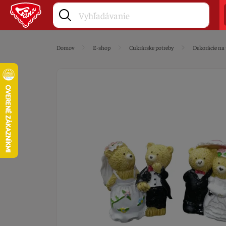
Domov
E-shop
Cukrárske potreby
Dekorácie na 