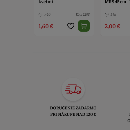
MRS 45 cm - 2 ks
pri tanci
Kód: 2298
5 ks
Kód: 2590
7 ks
3,00 €
2,00 €
4,00 €
DORUČENIE ZADARMO
PRI NÁKUPE NAD 120 €
O