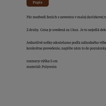
Popis
Pár medvedí ženích s nevestou v malej darčekovej t
2 druhy. Cena je uvedená za 1 kus. Je to nejedlá dek
Jednotlivé sošky odosielame podľa náhodného výbe
konkrétne prevedenie, napíšte nám to do poznámky
rozmery
:
výška 5 cm
materiál
:
Polyresin