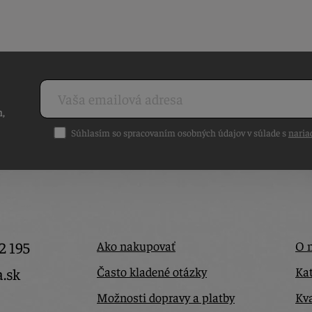
h,
Súhlasím so spracovaním osobných údajov v súlade s
naria
2 195
Ako nakupovať
O 
Často kladené otázky
Kat
a.sk
Možnosti dopravy a platby
Kva