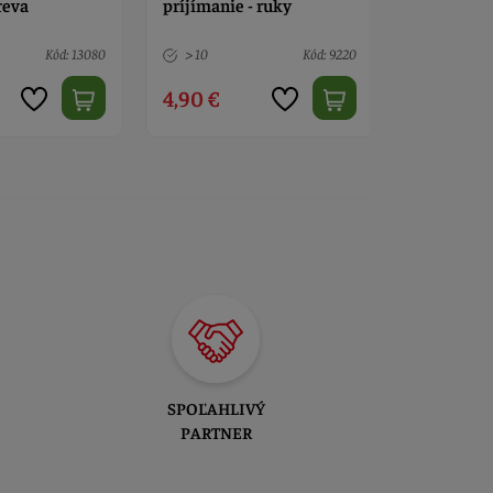
- ruky
výročie svadby
kvetmi
Kód: 9220
3 ks
Kód: 12871
> 10
10,00 €
1,60 €
SPOĽAHLIVÝ
PARTNER