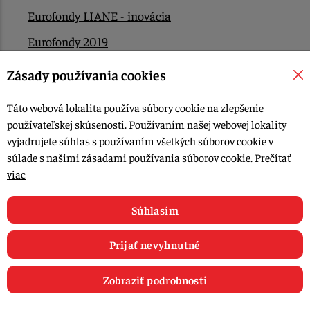
Eurofondy LIANE - inovácia
Eurofondy 2019
Eurofondy 2022/2023
Zásady používania cookies
EÚ Plán obnovy
Táto webová lokalita používa súbory cookie na zlepšenie
Kontakt
používateľskej skúsenosti. Používaním našej webovej lokality
vyjadrujete súhlas s používaním všetkých súborov cookie v
súlade s našimi zásadami používania súborov cookie.
Prečítať
© 2015-2026, LIANA GOLIAŠ s.r.o. všetky práva vyhradené.
viac
Upraviť nastavenia Cookies
Web dizajn: MARLOW DESIGN
Súhlasím
Prijať nevyhnutné
Zobraziť podrobnosti
0
E-shop
Recepty
Články
Obľúbené
Košík