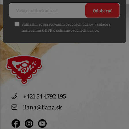
Odoberať
Súhlasím so spracovaním osobných údajov v súlade s
nariadením GDPR o ochrane osobných údajov
.
+421 54 4792 195
liana@liana.sk