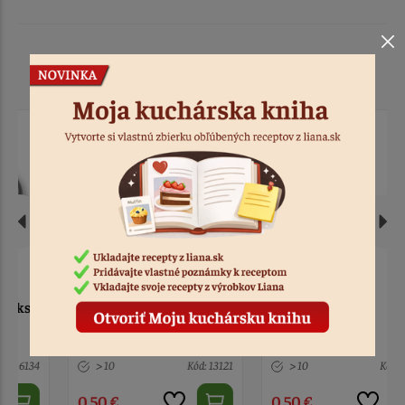
Podobné produkty
Obrúčka hrubá zlatá pár
Obrúčka hrubá
strieborná pár
> 10
Kód: 13121
> 10
Kód: 13122
0,50 €
0,50 €