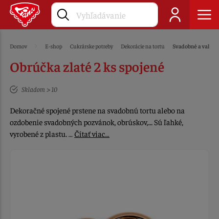
Domov
E-shop
Cukrárske potreby
Dekorácie na tortu
Svadobné a valent
Obrúčka zlaté 2 ks spojené
Skladom > 10
Dekoračné spojené prstene na svadobnú tortu alebo na
ozdobenie svadobných pozvánok, obrúskov,... Sú ľahké,
vyrobené z plastu. …
Čítať viac…