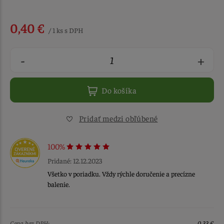
0,40 €
/ 1 ks s DPH
-
+
Do košíka
Pridať medzi obľúbené
100%
Pridané: 12.12.2023
Všetko v poriadku. Vždy rýchle doručenie a precízne
balenie.
Cena bez DPH:
0,33 €