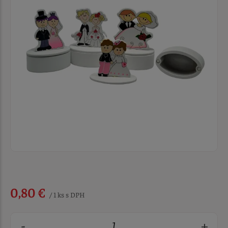
0,80 €
/ 1 ks s DPH
-
+