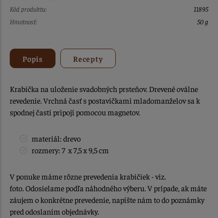
Kód produktu:
11895
Hmotnosť:
50 g
Popis
Recepty
Krabička na uloženie svadobných prsteňov. Drevené oválne
revedenie. Vrchná časť s postavičkami mladomanželov sa k
spodnej časti pripojí pomocou magnetov.
materiál: drevo
rozmery: 7 x 7,5 x 9,5 cm
V ponuke máme rôzne prevedenia krabičiek - viz.
foto. Odosielame podľa náhodného výberu. V prípade, ak máte
záujem o konkrétne prevedenie, napíšte nám to do poznámky
pred odoslaním objednávky.