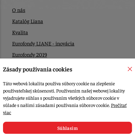
O nás
Katalóg Liana
Kvalita
Eurofondy LIANE - inovácia
Eurofondy 2019
Eurofondy 2022/2023
Zásady používania cookies
EÚ Plán obnovy
Táto webová lokalita používa súbory cookie na zlepšenie
Kontakt
používateľskej skúsenosti. Používaním našej webovej lokality
vyjadrujete súhlas s používaním všetkých súborov cookie v
súlade s našimi zásadami používania súborov cookie.
Prečítať
© 2015-2026, LIANA GOLIAŠ s.r.o. všetky práva vyhradené.
viac
Upraviť nastavenia Cookies
Web dizajn: MARLOW DESIGN
Súhlasím