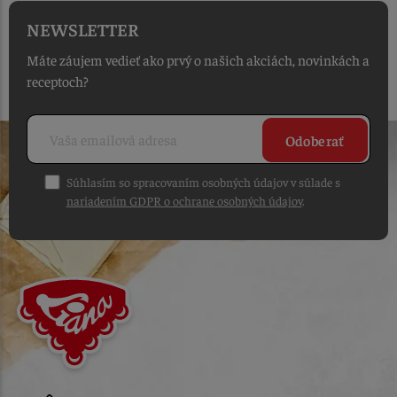
NEWSLETTER
Máte záujem vedieť ako prvý o našich akciách, novinkách a
receptoch?
Odoberať
Súhlasím so spracovaním osobných údajov v súlade s
nariadením GDPR o ochrane osobných údajov
.