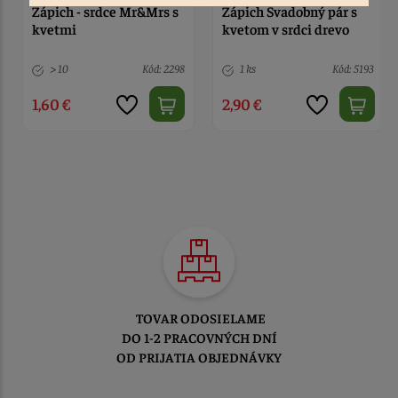
Zápich - srdce Mr&Mrs s
Zápich Svadobný pár s
kvetmi
kvetom v srdci drevo
> 10
Kód: 2298
1 ks
Kód: 5193
1,60 €
2,90 €
TOVAR ODOSIELAME
DO 1-2 PRACOVNÝCH DNÍ
OD PRIJATIA OBJEDNÁVKY