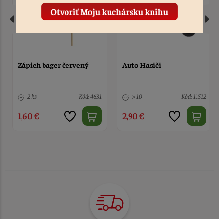
Auto Hasiči
Auto červené Mc Queen
> 10
Kód: 11512
1 ks
Kód: 342
2,90 €
3,80 €