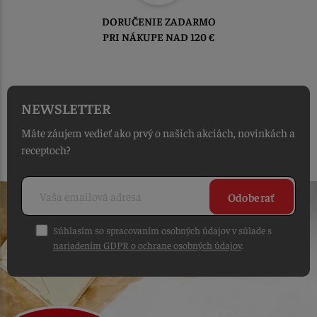
TOVAR ODOSIELAME
DO 1-2 PRACOVNÝCH DNÍ
OD PRIJATIA OBJEDNÁVKY
NEWSLETTER
Máte záujem vedieť ako prvý o našich akciách, novinkách a
receptoch?
Odoberať
Súhlasím so spracovaním osobných údajov v súlade s
nariadením GDPR o ochrane osobných údajov
.