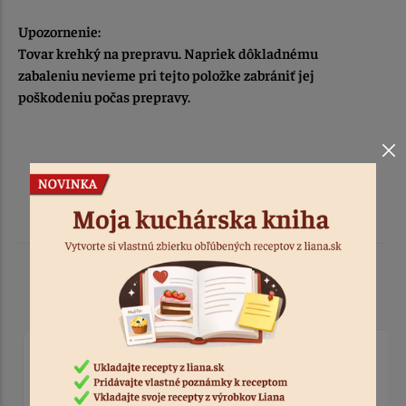
Upozornenie:
Tovar krehký na prepravu. Napriek dôkladnému
zabaleniu nevieme pri tejto položke zabrániť jej
poškodeniu počas prepravy.
Podobné produkty