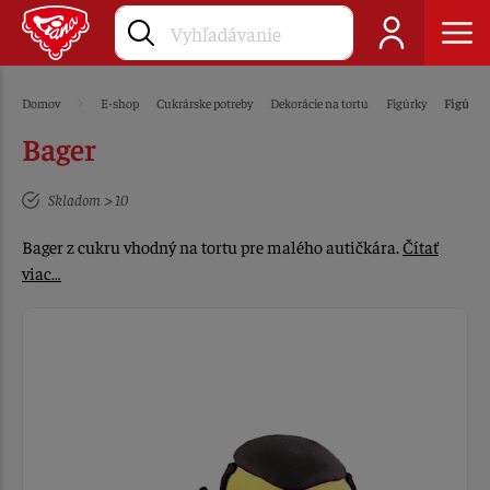
Domov
E-shop
Cukrárske potreby
Dekorácie na tortu
Figúrky
Figúrky
Bager
Skladom > 10
Bager z cukru vhodný na tortu pre malého autičkára.
Čítať
viac…