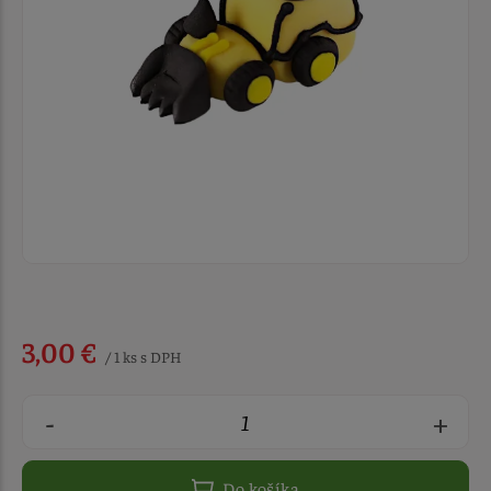
3,00 €
/ 1 ks s DPH
-
+
Do košíka