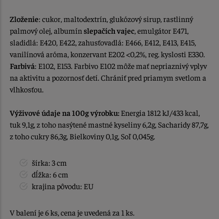
Zloženie
: cukor, maltodextrín, glukózový sirup, rastlinný
palmový olej, albumín
slepačích vajec
, emulgátor E471,
sladidlá: E420, E422, zahusťovadlá: E466, E412, E413, E415,
vanilínová aróma, konzervant E202 <0,2%, reg. kyslosti E330.
Farbivá
: E102, E153. Farbivo E102 môže mať nepriaznivý vplyv
na aktivitu a pozornosť detí. Chrániť pred priamym svetlom a
vlhkosťou.
Výživové údaje na 100g výrobku:
Energia 1812 kJ/433 kcal,
tuk 9,1g, z toho nasýtené mastné kyseliny 6,2g, Sacharidy 87,7g,
z toho cukry 86,3g, Bielkoviny 0,1g, Soľ 0,045g.
šírka: 3 cm
dĺžka: 6 cm
krajina pôvodu: EU
V balení je 6 ks, cena je uvedená za 1 ks.