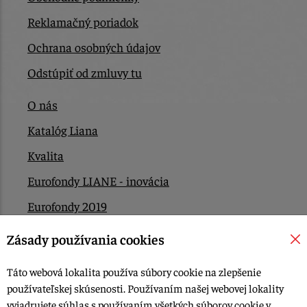
Reklamačný poriadok
Ochrana osobných údajov
Odstúpiť od zmluvy tu
O nás
Katalóg Liana
Kvalita
Eurofondy LIANE - inovácia
Eurofondy 2019
Eurofondy 2022/2023
Zásady používania cookies
EÚ Plán obnovy
Táto webová lokalita používa súbory cookie na zlepšenie
Kontakt
používateľskej skúsenosti. Používaním našej webovej lokality
vyjadrujete súhlas s používaním všetkých súborov cookie v