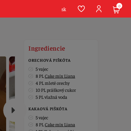
0
sk
Ingrediencie
ORECHOVÁ PIŠKÓTA
5 vajec
8 PL
Cake mix Liana
4 PL mleté orechy
10 PL práškový cukor
5 PL vlažná voda
KAKAOVÁ PIŠKÓTA
5 vajec
8 PL
Cake mix Liana