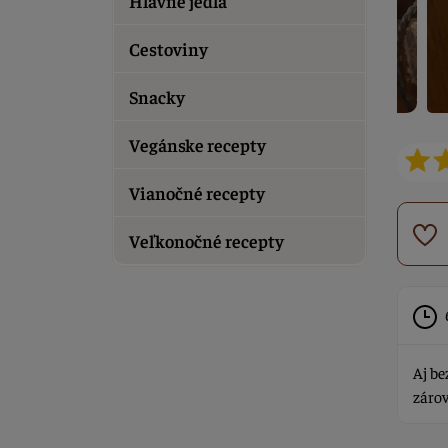
Hlavné jedlá
Cestoviny
Snacky
Vegánske recepty
Vianočné recepty
Veľkonočné recepty
Aj be
zárov