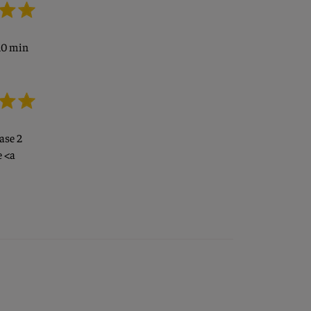
10 min
ase 2
e <a