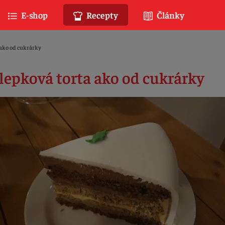
E-shop
Recepty
Články
 ako od cukrárky
lepková torta ako od cukrárky