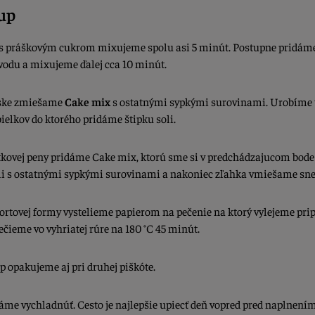
up
y s práškovým cukrom mixujeme spolu asi 5 minút. Postupne pridám
vodu a mixujeme ďalej cca 10 minút.
iske zmiešame
Cake mix
s ostatnými sypkými surovinami. Urobíme 
bielkov do ktorého pridáme štipku soli.
ĺtkovej peny pridáme Cake mix, ktorú sme si v predchádzajucom bode
i s ostatnými sypkými surovinami a nakoniec zľahka vmiešame sne
tortovej formy vystelieme papierom na pečenie na ktorý vylejeme pri
Pečieme vo vyhriatej rúre na 180 °C 45 minút.
up opakujeme aj pri druhej piškóte.
áme vychladnúť. Cesto je najlepšie upiecť deň vopred pred naplnením