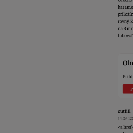
karamel
priloží
rovný. 
na 3 mm
ľubovoľ
Oho
Prihl
P
outlill
14.06.2
<a href