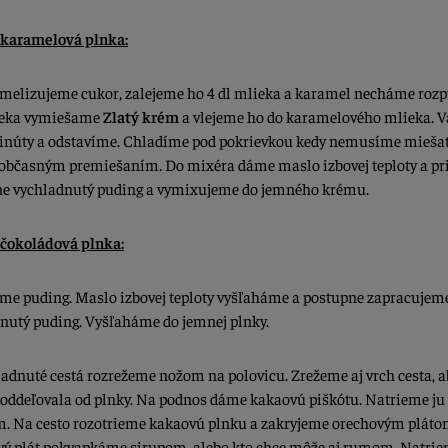
 karamelová plnka:
amelizujeme cukor, zalejeme ho 4 dl mlieka a karamel necháme rozpu
lieka vymiešame
Zlatý krém
a vlejeme ho do karamelového mlieka. 
inúty a odstavíme. Chladíme pod pokrievkou kedy nemusíme miešať
 občasným premiešaním. Do mixéra dáme maslo izbovej teploty a p
e vychladnutý puding a vymixujeme do jemného krému.
 čokoládová plnka:
íme puding. Maslo izbovej teploty vyšľaháme a postupne zapracujem
nutý puding. Vyšľaháme do jemnej plnky.
ladnuté cestá rozrežeme nožom na polovicu. Zrežeme aj vrch cesta, a
eoddeľovala od plnky. Na podnos dáme kakaovú piškótu. Natrieme ju
 Na cesto rozotrieme kakaovú plnku a zakryjeme orechovým pláto
ý plát pokvapkáme sirupom, alebo kto chce môže aj rumom. Natri