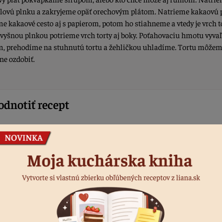
ovú plnku a zakryjeme opäť orechovým plátom. Natrieme kakaovú 
me kakaové cesto aj s papierom, potom ho stiahneme a vtedy je vrch t
Zvyšnou plnkou potrieme vrch torty aj boky. Poťahovaciu hmotu vyv
, prehodíme na stuhnutú tortu a žehličkou uhladíme. Tortu môže
ne ozdobiť.
dnotiť recept
áste sa, ak chcete pridať hodnotenie.
rihlásiť sa
024
=http://cialis.lat/discover-the-best-prices-for-cialis>comprare cialis