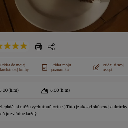
Pridať do mojej
Pridať moju
Pridaj si svoj
kuchárskej knihy
poznámku
recept
6:00
(h:m)
6:00
(h:m)
zlepkáči si môžu vychutnať tortu :-) Táto je ako od skúsenej cukrárky
eň ju zvládne každý