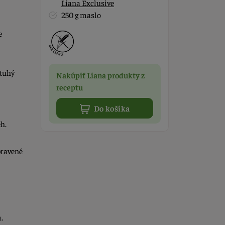
Liana Exclusive
250 g maslo
e
tuhý
Nakúpiť Liana produkty z
receptu
Do košíka
h.
pravené
.