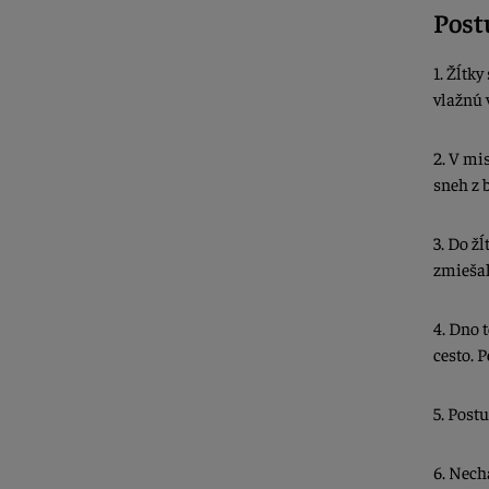
Post
1. Žĺtk
vlažnú 
2. V m
sneh z 
3. Do ž
zmiešal
4. Dno 
cesto. 
5. Post
6. Nech