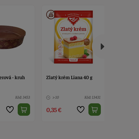
erová - kruh
Zlatý krém Liana 40 g
Oblátková
stredná zl
Kód: 3453
> 10
Kód: 13431
> 10
0,35 €
0,45 €