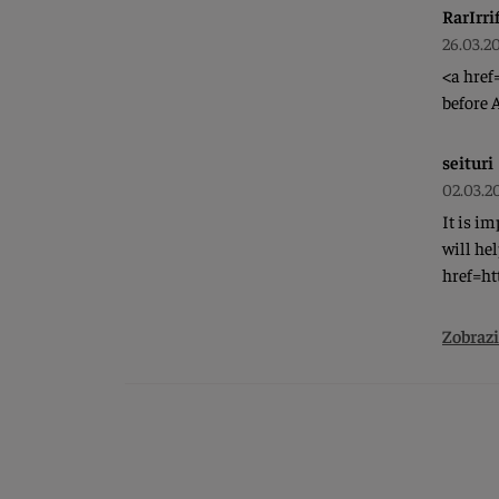
RarIrri
26.03.2
<a href
before 
seituri
02.03.2
It is i
will he
href=ht
Zobrazi