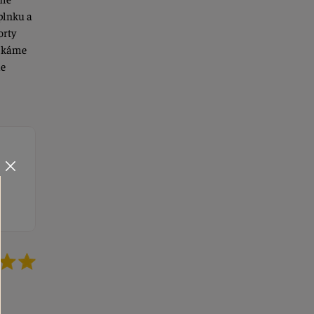
plnku a
orty
aľkáme
me