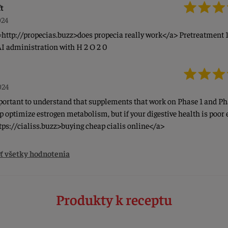
ft
024
=http://propecias.buzz>does propecia really work</a> Pretreatment 
AI administration with H 2 O 2 0
024
mportant to understand that supplements that work on Phase 1 and Ph
lp optimize estrogen metabolism, but if your digestive health is poor 
tps://cialiss.buzz>buying cheap cialis online</a>
ť všetky hodnotenia
Produkty k receptu