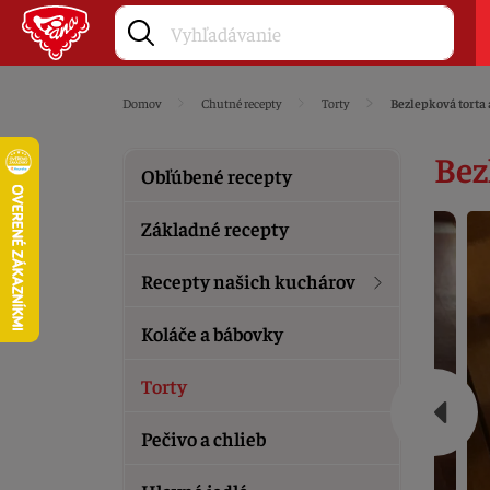
Domov
Chutné recepty
Torty
Bezlepková torta
Bez
Obľúbené recepty
Základné recepty
Recepty našich kuchárov
Koláče a bábovky
Torty
Pečivo a chlieb