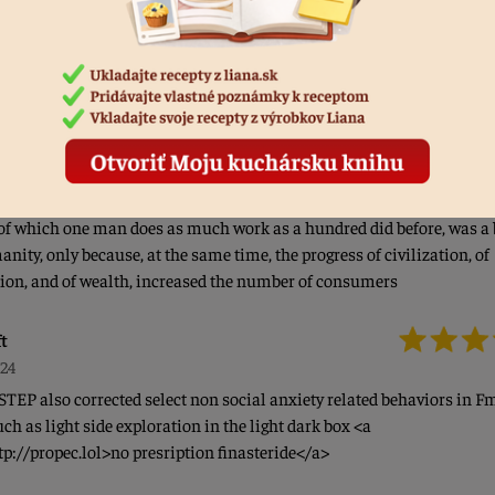
</a> What is Furosemide Remedica
oda
024
portant to rule out any other fertility factors between you and your p
etermining that fibroids or polyps are inhibiting your ability to conc
p://cialis.lat/discover-the-best-prices-for-cialis>cialis tadalafil</a
cally citing one example, he says, The invention of the stocking frame
f which one man does as much work as a hundred did before, was a 
nity, only because, at the same time, the progress of civilization, of
ion, and of wealth, increased the number of consumers
ft
024
 STEP also corrected select non social anxiety related behaviors in 
ch as light side exploration in the light dark box <a
tp://propec.lol>no presription finasteride</a>