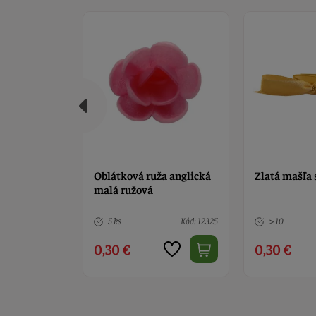
 drôtom
Oblátková ruža anglická
Zlatá mašľa 
malá ružová
Kód: 3415
5 ks
Kód: 12325
> 10
0,30 €
0,30 €