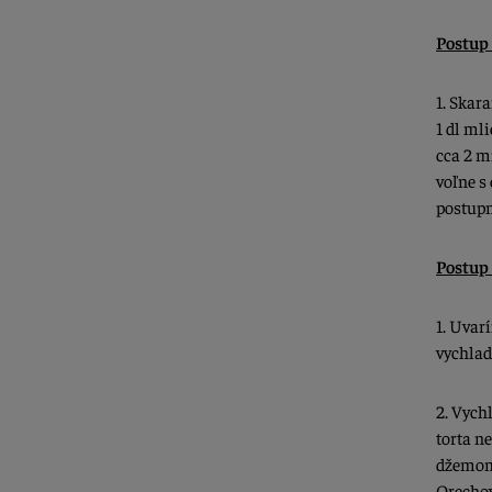
Postup
1. Skar
1 dl m
cca 2 m
voľne s
postupn
Postup
1. Uvar
vychlad
2. Vych
torta n
džemom.
Orechov