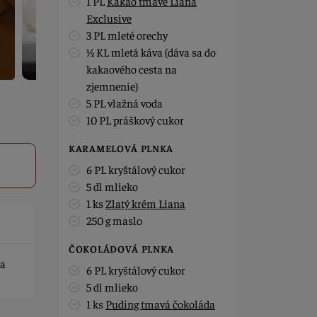
1 PL
Kakao tmavé Liana
Exclusive
3 PL mleté orechy
½ KL mletá káva (dáva sa do
kakaového cesta na
zjemnenie)
5 PL vlažná voda
10 PL práškový cukor
KARAMELOVÁ PLNKA
6 PL kryštálový cukor
5 dl mlieko
1 ks
Zlatý krém Liana
250 g maslo
ČOKOLÁDOVÁ PLNKA
 a
6 PL kryštálový cukor
5 dl mlieko
1 ks
Puding tmavá čokoláda