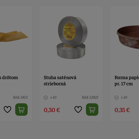
s drôtom
Stuha saténová
Forma papi
strieborná
pr. 17 cm
Kód: 3413
> 10
Kód: 12925
> 10
0,30 €
0,35 €