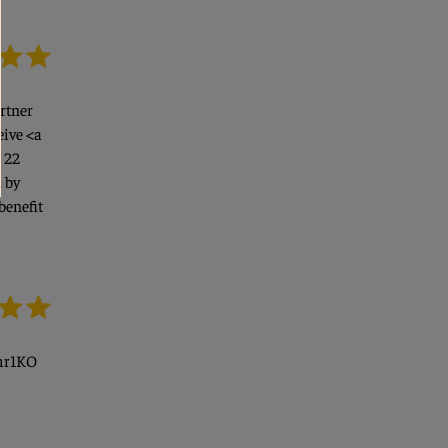
artner
eive <a
> 22
, by
benefit
Fmr1KO