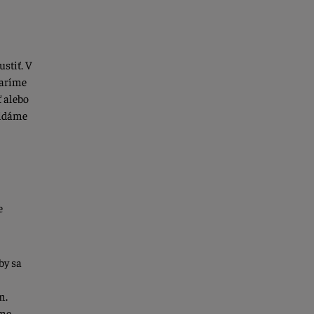
stiť. V
Varíme
 alebo
ridáme
e
by sa
m.
eme