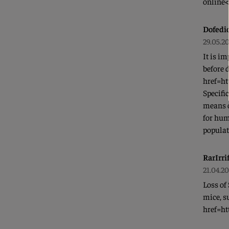
online
Dofedi
29.05.2
It is im
before d
href=htt
Specifi
means o
for huma
populat
RarIrri
21.04.2
Loss of
mice, su
href=ht